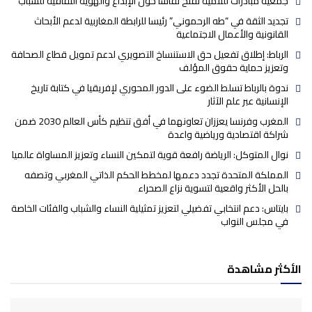
جمعية مبادرات للتنمية تفتح نقاشا حول الإبداع والهوية الثقافية للشباب
تجديد الثقة في “طه الرحموني” رئيسا للرابطة المغاربية لدعم الأبحاث
القانونية والأعمال الاجتماعية
الرباط: إطلاق تفعيل حق الاستنساخ التصويري لدعم تمويل قطاع الصحافة
وتعزيز حماية حقوق المؤلف
ندوة بالرباط تسلط الضوء على الدور المحوري لإفريقيا في كتابة تاريخ
الإنسانية عبر علم الآثار
المغرب وفرنسا يعززان تعاونهما في أفق تنظيم كأس العالم 2030 ضمن
شراكة اقتصادية ورياضية واعدة
نوال المتوكل: الرياضة رافعة قوية لتمكين النساء وتعزيز المساواة عالميا
المملكة المتحدة تجدد دعمها لمخطط الحكم الذاتي المغربي وتصفه
بالحل الأكثر واقعية لتسوية نزاع الصحراء
بايتاس: دعم انتخابي تفضيلي لتعزيز تمثيلية النساء والشباب والفئات الخاصة
في مجلس النواب
الأكثر مشاهدة