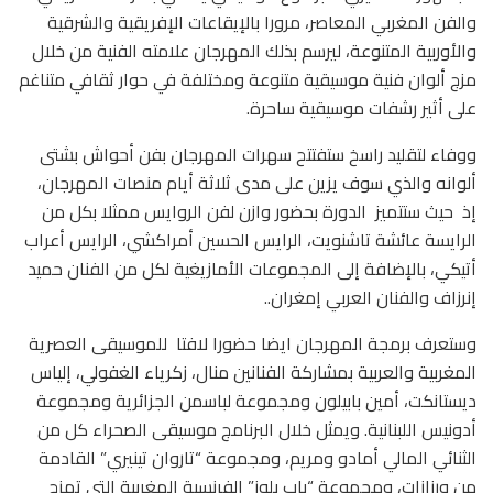
والفن المغربي المعاصر، مرورا بالإيقاعات الإفريقية والشرقية
والأوربية المتنوعة، ليرسم بذلك المهرجان علامته الفنية من خلال
مزج ألوان فنية موسيقية متنوعة ومختلفة في حوار ثقافي متناغم
على أثير رشفات موسيقية ساحرة.
ووفاء لتقليد راسخ ستفتتح سهرات المهرجان بفن أحواش بشتى
ألوانه والذي سوف يزين على مدى ثلاثة أيام منصات المهرجان،
إذ حيث ستتميز الدورة بحضور وازن لفن الروايس ممثلا بكل من
الرايسة عائشة تاشنويت، الرايس الحسين أمراكشي، الرايس أعراب
أتيكي، بالإضافة إلى المجموعات الأمازيغية لكل من الفنان حميد
إنرزاف والفنان العربي إمغران..
وستعرف برمجة المهرجان ايضا حضورا لافتا للموسيقى العصرية
المغربية والعربية بمشاركة الفنانين منال، زكرياء الغفولي، إلياس
ديستانكت، أمين بابيلون ومجموعة لباسمن الجزائرية ومجموعة
أدونيس اللبنانية. ويمثل خلال البرنامج موسيقى الصحراء كل من
الثنائي المالي أمادو ومريم، ومجموعة “تاروان تينيري” القادمة
من ورزازات، ومجموعة “باب بلوز” الفرنسية المغربية التي تمزج