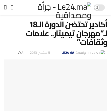
أكادير تحتضن الدورة الـ18
لـ”مهرجان تيميتار.. علامات
وثقافات”
بواسطة:
LE24.MA
5 سبتمبر، 2023
A
A