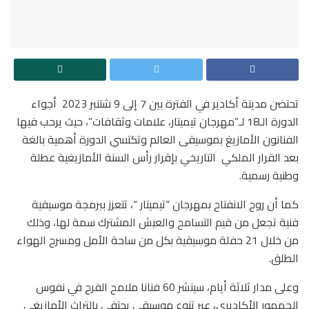
تحتضن مدينة أكادير في الفترة بين 7 إلى 9 شتنبر 2023 أجواء
الدورة الـ18 لـ”مهرجان تيميتار، علامات وثقافات”، حيث يرحب فيها
الفنانون الأمازيغ بموسيقى العالم وتكتسي الدورة أهمية بالغة
بعد القرار الملكي التاريخي بإقرار رأس السنة الأمازيغية عطلة
وطنية رسمية.
كما أن روح الانفتاح بمهرجان “تيميتار “، تتعزز ببرمجة موسيقية
فنية تجعل من قيم التسامح والعيش المشترك سمة لها، وذلك
من خلال 21 حفلة موسيقية بكل من ساحة الأمل ومسرح الهواء
الطلق.
وعلى مدار ثلاثة أيام، سينشر 60 فنانا ملامح الفرح في نفوس
الجمهور الأكاديري، عبر تنوع موسيقي يحتفي بالتراث الأمازيغي