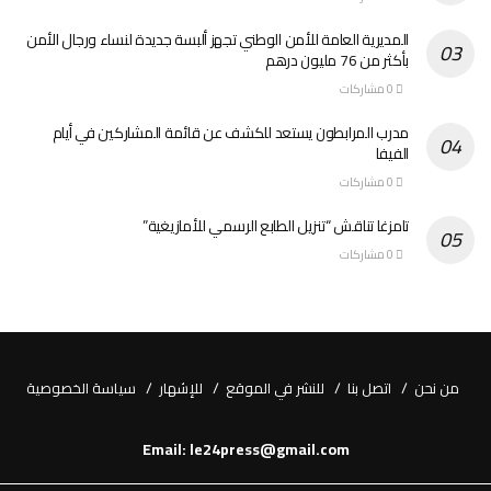
المديرية العامة للأمن الوطني تجهز ألبسة جديدة لنساء ورجال الأمن
بأكثر من 76 مليون درهم
0 مشاركات
مدرب المرابطون يستعد للكشف عن قائمة المشاركين في أيام
الفيفا
0 مشاركات
تامزغا تناقش “تنزيل الطابع الرسمي للأمازيغية”
0 مشاركات
من نحن
اتصل بنا
للنشر في الموقع
للإشهار
سياسة الخصوصية
Email: le24press@gmail.com