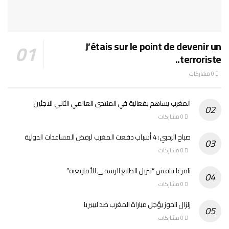
J’étais sur le point de devenir un
terroriste..
0 مشاركات
المغرب يساهم بفعالية في المنتدى العالمي الثاني للاجئين
0 مشاركات
صباح الرحبي: 4 أسباب دفعت المغرب لرفض المساعدات الدولية
0 مشاركات
تامزغا تناقش “تنزيل الطابع الرسمي للأمازيغية”
0 مشاركات
زلزال الحوز يؤجل مباراة المغرب ضد ليبيريا
0 مشاركات