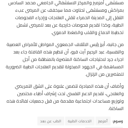
مستشفى أمزميز والمركز الاستشفائي الجامعي محمد السادس
بمراكش ومستشفى تحناوت مما سيخفف عن المرضى عبء
التنقل إلى المدينة الحمراء لتقلي العلاجات وإجراء الفحوصات
الطبية، وكذا تقديم فحوصات خارجية عن بعد للمرضى تشمل
تخطيط الدماغ والقلب والضغط الدموي.
من جانبه، أبرز رئيس الائتلاف الجمعوي المواطن للأمراض العصبية
والنفسية، عبد الرحيم أيت قرو، أن تنظيم هذه القافلة جاء بعد
اجراء جرد لاحتياجات الساكنة المتضررة بالمنطقة من أجل
المساهمة في الجهود المبذولة لتقديم العلاجات الطبية الضرورية
للمتضررين من الزلزال.
وأضاف أن هذه المبادرة تتضمن علاوة على الشق التمريضي
والعلاجي، تقديم الدعم النفسي تحت إشراف أطباء مختصين
وتوزيع مساعدات اجتماعية مقدمة من قبل جمعيات لفائدة هذه
الساكنة.
وسوم:
أمزميز
الخدمات الطبية
الطب عن بعد