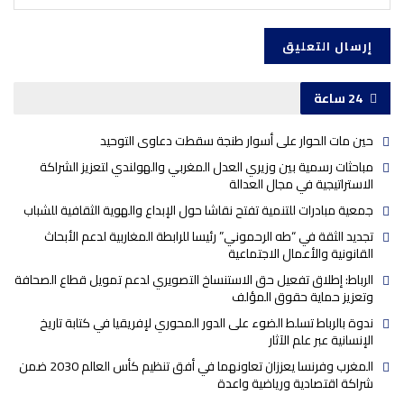
24 ساعة
حين مات الحوار على أسوار طنجة سقطت دعاوى التوحيد
مباحثات رسمية بين وزيري العدل المغربي والهولندي لتعزيز الشراكة
الاستراتيجية في مجال العدالة
جمعية مبادرات للتنمية تفتح نقاشا حول الإبداع والهوية الثقافية للشباب
تجديد الثقة في “طه الرحموني” رئيسا للرابطة المغاربية لدعم الأبحاث
القانونية والأعمال الاجتماعية
الرباط: إطلاق تفعيل حق الاستنساخ التصويري لدعم تمويل قطاع الصحافة
وتعزيز حماية حقوق المؤلف
ندوة بالرباط تسلط الضوء على الدور المحوري لإفريقيا في كتابة تاريخ
الإنسانية عبر علم الآثار
المغرب وفرنسا يعززان تعاونهما في أفق تنظيم كأس العالم 2030 ضمن
شراكة اقتصادية ورياضية واعدة