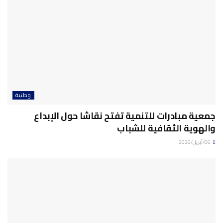
وطنية
جمعية مبادرات للتنمية تفتح نقاشا حول الإبداع
والهوية الثقافية للشباب
06/أبريل/2026