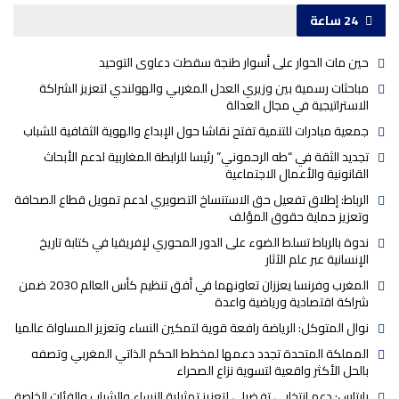
24 ساعة
حين مات الحوار على أسوار طنجة سقطت دعاوى التوحيد
مباحثات رسمية بين وزيري العدل المغربي والهولندي لتعزيز الشراكة
الاستراتيجية في مجال العدالة
جمعية مبادرات للتنمية تفتح نقاشا حول الإبداع والهوية الثقافية للشباب
تجديد الثقة في “طه الرحموني” رئيسا للرابطة المغاربية لدعم الأبحاث
القانونية والأعمال الاجتماعية
الرباط: إطلاق تفعيل حق الاستنساخ التصويري لدعم تمويل قطاع الصحافة
وتعزيز حماية حقوق المؤلف
ندوة بالرباط تسلط الضوء على الدور المحوري لإفريقيا في كتابة تاريخ
الإنسانية عبر علم الآثار
المغرب وفرنسا يعززان تعاونهما في أفق تنظيم كأس العالم 2030 ضمن
شراكة اقتصادية ورياضية واعدة
نوال المتوكل: الرياضة رافعة قوية لتمكين النساء وتعزيز المساواة عالميا
المملكة المتحدة تجدد دعمها لمخطط الحكم الذاتي المغربي وتصفه
بالحل الأكثر واقعية لتسوية نزاع الصحراء
بايتاس: دعم انتخابي تفضيلي لتعزيز تمثيلية النساء والشباب والفئات الخاصة