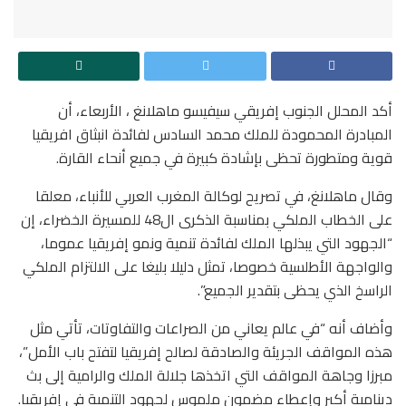
أكد المحلل الجنوب إفريقي سيفيسو ماهلانغ ، الأربعاء، أن
المبادرة المحمودة للملك محمد السادس لفائدة انبثاق افريقيا
قوية ومتطورة تحظى بإشادة كبيرة في جميع أنحاء القارة.
وقال ماهلانغ، في تصريح لوكالة المغرب العربي للأنباء، معلقا
على الخطاب الملكي بمناسبة الذكرى ال48 للمسيرة الخضراء، إن
“الجهود التي يبذلها الملك لفائدة تنمية ونمو إفريقيا عموما،
والواجهة الأطلسية خصوصا، تمثل دليلا بليغا على الالتزام الملكي
الراسخ الذي يحظى بتقدير الجميع”.
وأضاف أنه “في عالم يعاني من الصراعات والتفاوتات، تأتي مثل
هذه المواقف الجريئة والصادقة لصالح إفريقيا لتفتح باب الأمل”،
مبرزا وجاهة المواقف التي اتخذها جلالة الملك والرامية إلى بث
دينامية أكبر وإعطاء مضمون ملموس لجهود التنمية في إفريقيا.