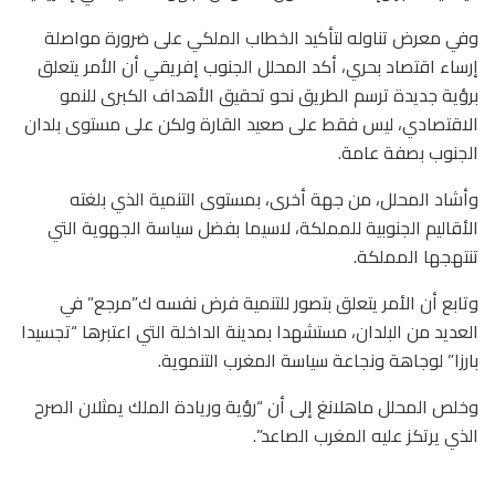
وفي معرض تناوله لتأكيد الخطاب الملكي على ضرورة مواصلة
إرساء اقتصاد بحري، أكد المحلل الجنوب إفريقي أن الأمر يتعلق
برؤية جديدة ترسم الطريق نحو تحقيق الأهداف الكبرى للنمو
الاقتصادي، ليس فقط على صعيد القارة ولكن على مستوى بلدان
الجنوب بصفة عامة.
وأشاد المحلل، من جهة أخرى، بمستوى التنمية الذي بلغته
الأقاليم الجنوبية للمملكة، لاسيما بفضل سياسة الجهوية التي
تنتهجها المملكة.
وتابع أن الأمر يتعلق بتصور للتنمية فرض نفسه ك”مرجع” في
العديد من البلدان، مستشهدا بمدينة الداخلة التي اعتبرها “تجسيدا
بارزا” لوجاهة ونجاعة سياسة المغرب التنموية.
وخلص المحلل ماهلانغ إلى أن “رؤية وريادة الملك يمثلان الصرح
الذي يرتكز عليه المغرب الصاعد”.