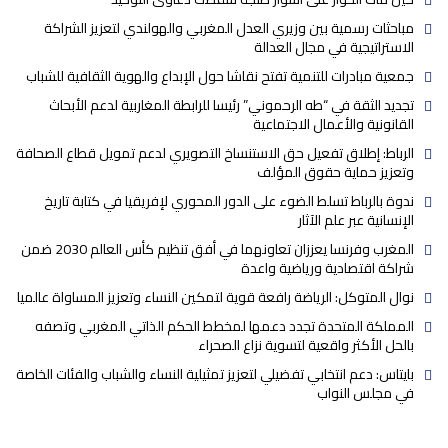
مباحثات رسمية بين وزيري العدل المغربي والهولندي لتعزيز الشراكة
الاستراتيجية في مجال العدالة
جمعية مبادرات للتنمية تفتح نقاشا حول الإبداع والهوية الثقافية للشباب
تجديد الثقة في “طه الرحموني” رئيسا للرابطة المغاربية لدعم الأبحاث
القانونية والأعمال الاجتماعية
الرباط: إطلاق تفعيل حق الاستنساخ التصويري لدعم تمويل قطاع الصحافة
وتعزيز حماية حقوق المؤلف
ندوة بالرباط تسلط الضوء على الدور المحوري لإفريقيا في كتابة تاريخ
الإنسانية عبر علم الآثار
المغرب وفرنسا يعززان تعاونهما في أفق تنظيم كأس العالم 2030 ضمن
شراكة اقتصادية ورياضية واعدة
نوال المتوكل: الرياضة رافعة قوية لتمكين النساء وتعزيز المساواة عالميا
المملكة المتحدة تجدد دعمها لمخطط الحكم الذاتي المغربي وتصفه
بالحل الأكثر واقعية لتسوية نزاع الصحراء
بايتاس: دعم انتخابي تفضيلي لتعزيز تمثيلية النساء والشباب والفئات الخاصة
في مجلس النواب