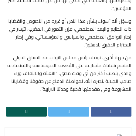
وخصوصيتَها والعناية التي تحظى بها من لدن صاحب الجلالة، أمير
المؤمنين”.
وسجّل أنه “سواء بشأن هذا النص أو غيره من النصوص والقضايا
ذات الطابع والبعد المجتمعي، فإن الأمور في المغرب، تتيسر في
إطار التوافق المجتمعي والسياسي والمؤسساتي، وفي إطار
الاحترام الدقيق للدستور”.
من جهة أخرى، توقف رئيس مجلس النواب عند السياق الدولي
المتسم بتقلبات متَسارعة على الأصعدة الجيوسياسية والاقتصادية
والذي يتطلب أكثر من أي وقت مضى، “التعبئة والالتفاف وراء
صاحب الجلالة ،نصره الله، لمواصلة الدفاع عن حقوقنا وقضايانا
المشروعة وفي مقدمتها قضية وحدتنا الترابية”.