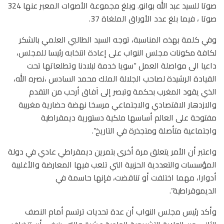
صوتا للسيد عبد الله بوانو. وبلغ مجموعة الأصوات المعبر عنها 324
صوتا ، فيما بلغ عدد الأوراق الملغاة 37.
وفي كلمة بهذه المناسبة، توجه السيد الطالبي العلمي بالشكر
لكافة مكونات مجلس النواب على إعادة انتخابه رئيسا للمجلس،
داعيا الى مواصلة العمل “سويا خدمة لبلادنا وتطلعاتها تحت
القيادة الرشيدة لصاحب الجلالة الملك محمد السادس ،نصره الله،
الذي يقود المغرب بحكمة وتبصر إلى آفاق أرحب من التقدم
والازدهار الاقتصادي والاجتماعي مرسخا نهضة حضارية مغربية
مفتوحة على العالم أساسها ملكية دستورية ديمقراطية
واجتماعية متأصلة ومتجذرة في التاريخ”.
واعتبر أن الأمر يتعلق مرة أخرى بتمرين ديمقراطي عادي في دولة
المؤسسات والتعددية الحزبية التي تلعب فيها المعارضة والأغلبية
أدوارا، مهما اختلفت أو تناقضت، فإنها حاسمة في
الديموقراطية”.
وأكد رئيس مجلس النواب أن عدة تحديات ترتسم أمام النصف