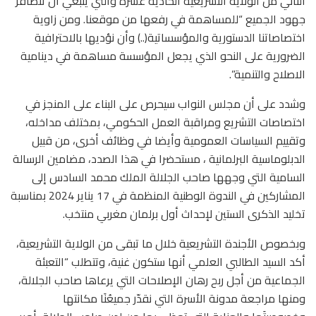
الثاني من الولاية التشريعية الحادية عشرة والتي ينبغي أن تتضافر
جهود الجميع “للمساهمة في رفعها من موقعنا. ومن زاوية
اختصاصاتنا الدستورية والمؤسساتية(..) وأن نؤديها بالاحترافية
الضرورية على النحو الذي يجعل المؤسسة مساهمة في دينامية
الاصلاح والتنمية”.
وشدد على أن مجلس النواب سيحرص على البناء على المنجز في
اختصاصات التشريع ومراقبة العمل الحكومي، بمختلف مداخله،
وتقييم السياسات العمومية وأيضا في وظائف أخرى، من قبيل
الدبلوماسية البرلمانية ، مستحضرا في هذا الصدد، مضامين الرسالة
السامية التي وجهها صاحب الجلالة الملك محمد السادس إلى
المشاركين في الندوة الوطنية المنظمة في 17 يناير 2024 بمناسبة
تخليد الذكرى الستين لإحداث أول برلمان مغربي منتخب.
وبخصوص الأجندة التشريعية خلال ما تبقى من الولاية التشريعية،
أكد السيد الطالبي العلمي أنها ستكون غنية، وتتطلب “التعبئة
الجماعية من أجل ربح رهان الإصلاحات التي يرعاها صاحب الجلالة،
ومنها مراجعة مدونة الأسرة التي نقدّر جميعُنَا مكانتها