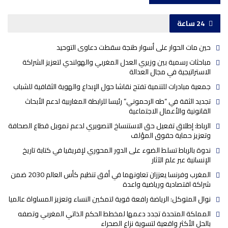
24 ساعة
حين مات الحوار على أسوار طنجة سقطت دعاوى التوحيد
مباحثات رسمية بين وزيري العدل المغربي والهولندي لتعزيز الشراكة
الاستراتيجية في مجال العدالة
جمعية مبادرات للتنمية تفتح نقاشا حول الإبداع والهوية الثقافية للشباب
تجديد الثقة في “طه الرحموني” رئيسا للرابطة المغاربية لدعم الأبحاث
القانونية والأعمال الاجتماعية
الرباط: إطلاق تفعيل حق الاستنساخ التصويري لدعم تمويل قطاع الصحافة
وتعزيز حماية حقوق المؤلف
ندوة بالرباط تسلط الضوء على الدور المحوري لإفريقيا في كتابة تاريخ
الإنسانية عبر علم الآثار
المغرب وفرنسا يعززان تعاونهما في أفق تنظيم كأس العالم 2030 ضمن
شراكة اقتصادية ورياضية واعدة
نوال المتوكل: الرياضة رافعة قوية لتمكين النساء وتعزيز المساواة عالميا
المملكة المتحدة تجدد دعمها لمخطط الحكم الذاتي المغربي وتصفه
بالحل الأكثر واقعية لتسوية نزاع الصحراء