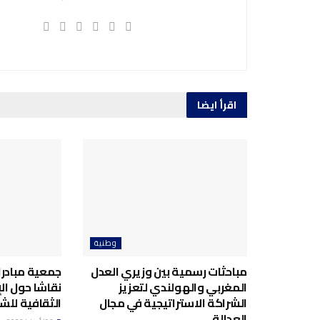
اقرأ ايضا
وطنية
مباحثات رسمية بين وزيري العدل
جمعية مبادرا
المغربي والهولندي لتعزيز
نقاشا حول ال
الشراكة الاستراتيجية في مجال
الثقافية للش
العدالة