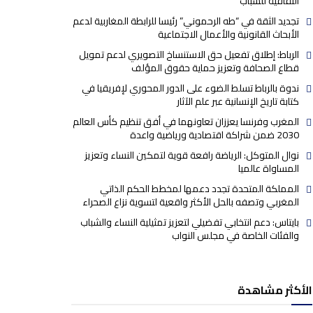
الثقافية للشباب
تجديد الثقة في “طه الرحموني” رئيسا للرابطة المغاربية لدعم
الأبحاث القانونية والأعمال الاجتماعية
الرباط: إطلاق تفعيل حق الاستنساخ التصويري لدعم تمويل
قطاع الصحافة وتعزيز حماية حقوق المؤلف
ندوة بالرباط تسلط الضوء على الدور المحوري لإفريقيا في
كتابة تاريخ الإنسانية عبر علم الآثار
المغرب وفرنسا يعززان تعاونهما في أفق تنظيم كأس العالم
2030 ضمن شراكة اقتصادية ورياضية واعدة
نوال المتوكل: الرياضة رافعة قوية لتمكين النساء وتعزيز
المساواة عالميا
المملكة المتحدة تجدد دعمها لمخطط الحكم الذاتي
المغربي وتصفه بالحل الأكثر واقعية لتسوية نزاع الصحراء
بايتاس: دعم انتخابي تفضيلي لتعزيز تمثيلية النساء والشباب
والفئات الخاصة في مجلس النواب
الأكثر مشاهدة