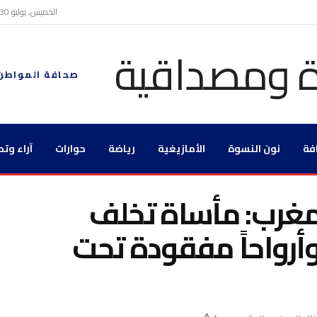
الخميس, يوليو 30, 2026
صحافة المواطن
فة
نون النسوة
الأمازيغية
رياضة
حوارات
آراء وتح
مغرب: مأساة تخلف
أرواحاً مفقودة تحت