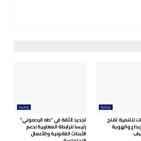
وطنية
وطنية
ت للتنمية تفتح
تجديد الثقة في “طه الرحموني”
إبداع والهوية
رئيسا للرابطة المغاربية لدعم
باب
الأبحاث القانونية والأعمال
الاجتماعية