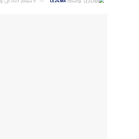
بواسطة:
LE24.MA
9 سبتمبر، 2023
في:
زل