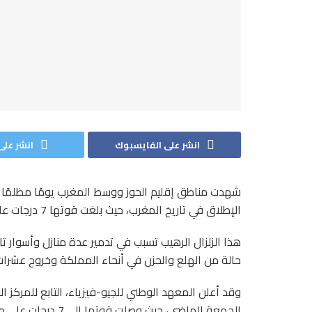
انشر على الفايسبوك
انشر على 
شهدت مناطق إقليم الحوز ووسط المغرب يومًا مظلمًا وم
الإطلاق في تاريخ المغرب، حيث بلغت قوتها 7 درجات على سلم ريشتر.
هذا الزلزال الرهيب تسبب في تدمير عدة منازل وأسوار ت
حالة من الهلع والحزن في أنحاء المملكة وخروج عشرات 
وقد أعلن المعهد الوطني للجيو-فيزياء، التابع للمركز
الجمعة الماضي، حيث وصلت قوتها إلى 7 درجات على مقياس ريشتر في إقليم الحوز.