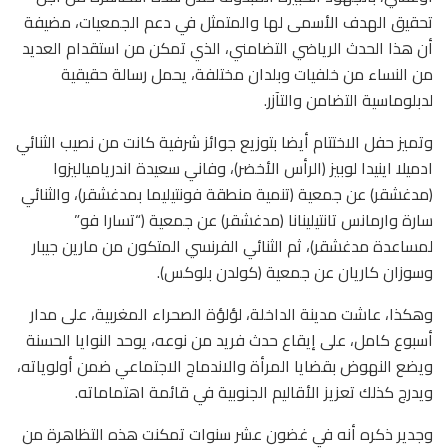
تحقيق الهدف الأسمى لها والمتمثل في دعم الجمعيات، مضيفة
أن هذا الحدث الرياضي التضامني، الذي تمكن من استقدام العديد
من النساء من خلفيات وبلدان مختلفة، يحمل رسالة حقيقية
لدبلوماسية التضامن والتآزر.
وتميز حفل الاختتام أيضا بتوزيع جوائز شرفية كانت من نصيب الثنائي
ادميلا اينيدا لوبيز (الرأس الأخضر)، وفاني سعيدة اندريامياليزوا
(مدغشقر) عن جمعية (تنمية منطقة فونتيليما بمدغشقر)، والثنائي
سارة وارمانس تانتيلينانا (مدغشقر) عن جمعية (“تسارا فو”
لمساعدة مدغشقر)، ثم الثنائي الفرنسي المتكون من مارين جيبار
وسوزان كاريان عن جمعية (كولدن بلوكس).
وهكذا، عاشت مدينة الداخلة، لؤلؤة الصحراء المغربية، على مدار
أسبوع كامل، على إيقاع حدث فريد من نوعه، يوحد النوايا الحسنة
ويضع النهوض بقضايا المرأة والاندماج الاجتماعي ضمن أولوياته،
ويدرج كذلك تعزيز الأقاليم الجنوبية في قائمة اهتماماته.
وجدير ذكره أنه في غضون عشر سنوات تمكنت هذه التظاهرة من