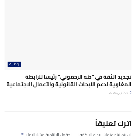
وطنية
تجديد الثقة في “طه الرحموني” رئيسا للرابطة
المغاربية لدعم الأبحاث القانونية والأعمال الاجتماعية
05/أبريل/2026
اترك تعليقاً
لن يتم نشر عنوان بريدك الإلكتروني.
الحقول الإلزامية مشار إليها بـ
*