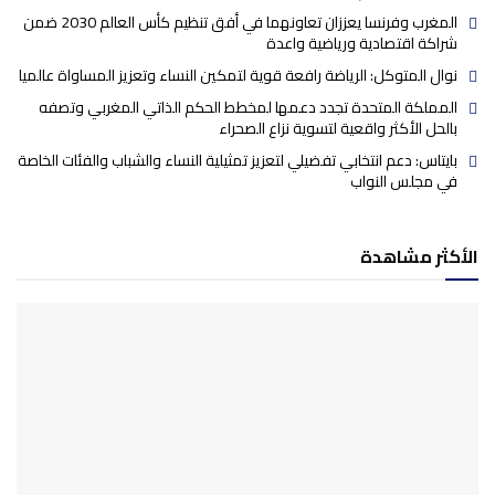
المغرب وفرنسا يعززان تعاونهما في أفق تنظيم كأس العالم 2030 ضمن
شراكة اقتصادية ورياضية واعدة
نوال المتوكل: الرياضة رافعة قوية لتمكين النساء وتعزيز المساواة عالميا
المملكة المتحدة تجدد دعمها لمخطط الحكم الذاتي المغربي وتصفه
بالحل الأكثر واقعية لتسوية نزاع الصحراء
بايتاس: دعم انتخابي تفضيلي لتعزيز تمثيلية النساء والشباب والفئات الخاصة
في مجلس النواب
الأكثر مشاهدة