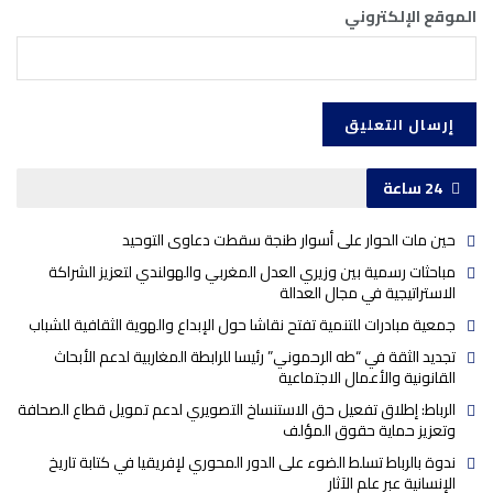
الموقع الإلكتروني
24 ساعة
حين مات الحوار على أسوار طنجة سقطت دعاوى التوحيد
مباحثات رسمية بين وزيري العدل المغربي والهولندي لتعزيز الشراكة
الاستراتيجية في مجال العدالة
جمعية مبادرات للتنمية تفتح نقاشا حول الإبداع والهوية الثقافية للشباب
تجديد الثقة في “طه الرحموني” رئيسا للرابطة المغاربية لدعم الأبحاث
القانونية والأعمال الاجتماعية
الرباط: إطلاق تفعيل حق الاستنساخ التصويري لدعم تمويل قطاع الصحافة
وتعزيز حماية حقوق المؤلف
ندوة بالرباط تسلط الضوء على الدور المحوري لإفريقيا في كتابة تاريخ
الإنسانية عبر علم الآثار