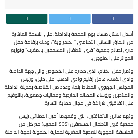
أسدل الستار، مساء يوم الجمعة بالداخلة، على النسخة العاشرة
من اللحاق النسائي التضامني “الصحراوية”، وذلك بإقامة حفل
خيري لصالح جمعية “قرى الأطفال المسعفين بالمغرب” وتوزيع
الجوائز على المتوجين.
وتميز حفل الختام، الذي حضره على الخصوص والي جهة الداخلة
وادي الذهب، عامل إقليم وادي الذهب، علي خليل، ورئيس
المجلس الجهوي، الخطاط ينجا، وعدد من القناصلة بمدينة الداخلة
والمنتخبين ورؤساء المصالح الخارجية وفعاليات جمعوية، بالتوقيع
على اتفاقيتي شراكة في مجال حماية الأسرة.
وتهم هاتين الاتفاقتين، التي وقعهما أمين الدمناتي رئيس
جمعية قرى الأطفال المسعفين (SOS المغرب) مع كل من
المنسقة الجهوية للعصبة المغربية لحماية الطفولة لجهة الداخلة