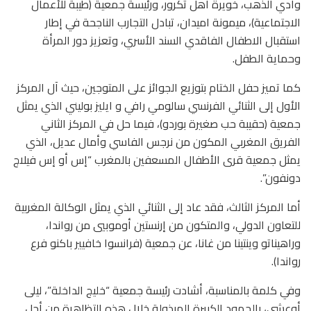
وادي الذهب، خويرة أهل تكرور، ورئيسة جمعية (طيبة للأعمال
الاجتماعية)، ميمونة اميدان، تبادل التجارب الناجحة في إطار
استقبال الاطفال الفاقدي السند الأسري، وتعزيز دور المرأة
وحماية الطفل.
كما تميز حفل الختام بتوزيع الجوائز على المتوجين، حيث آل المركز
الأول إلى الثنائي الفرنسي سالومي رافي و ايليز بوليني الذي يمثل
جمعية (حقيبة حب صغيرة بوردو)، فيما حل في المركز الثاني
الفريق المغربي المكون من نرجس الفاسي وأمال عديل، الذي
يمثل جمعية قرى الأطفال المسعفين بالمغرب “إس أو إس فيلاج
دونفون”.
أما المركز الثالث، فقد عاد إلى الثنائي الذي يمثل الوكالة المغربية
للتعاون الدولي، والمتكون من إرنستين أوموبيي من رواندا،
وراهيناتو وينتينا من غانا، عن جمعية (فرانسوا خافيير باكنو فرع
رواندا).
وفي كلمة بالمناسبة، أشادت رئيسة جمعية “خليج الداخلة”، ليلى
أوعشي، بالجهود الكبيرة المبذولة خلال هذه التظاهرة من أجل