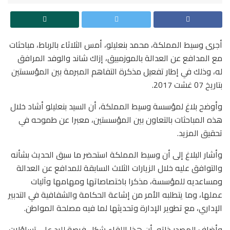
أجرى وسيط المملكة، محمد بنعليلو، أمس الثلاثاء بالرباط، مباحثات
مع المدافع عن العدالة بالموزمبيق، إزاك شاند والوفد المرافق
له، وذلك في إطار تفعيل مذكرة التفاهم المبرمة بين المؤسستين
بتاريخ 07 غشت 2017.
وأوضح بلاغ لمؤسسة وسيط المملكة، أن السيد بنعليلو أشاد خلال
هذه المباحثات بالتعاون بين المؤسستين، معبرا عن طموحه في
تحقيق المزيد.
وأشار البلاغ إلى أن وسيط المملكة استحضر ما سبق الحديث بشأنه
والتوافق عليه خلال الزيارات الثلاث السابقة للمدافع عن العدالة
ومساعديه للمؤسسة، مذكرا باختصاصاتها ومهامها وآليات
عملها، وما يتطلبه الأمر من إشاعة الحكامة والشفافية في التدبير
الإداري، مع تطوير الإدارة وتحديثها لما فيه مصلحة المواطن.
وأضاف المصدر ذاته، أن هذا اللقاء شكل فرصة للرد على تساؤلات