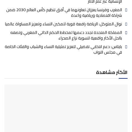
الإنسانية عبر علم الآثار
المغرب وفرنسا يعززان تعاونهما في أفق تنظيم كأس العالم 2030 ضمن
شراكة اقتصادية ورياضية واعدة
نوال المتوكل: الرياضة رافعة قوية لتمكين النساء وتعزيز المساواة عالميا
المملكة المتحدة تجدد دعمها لمخطط الحكم الذاتي المغربي وتصفه
بالحل الأكثر واقعية لتسوية نزاع الصحراء
بايتاس: دعم انتخابي تفضيلي لتعزيز تمثيلية النساء والشباب والفئات الخاصة
في مجلس النواب
الأكثر مشاهدة