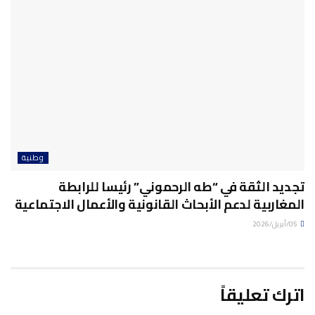
وطنية
تجديد الثقة في “طه الرحموني” رئيسا للرابطة
المغاربية لدعم الأبحاث القانونية والأعمال الاجتماعية
05/أبريل/2026
اترك تعليقاً