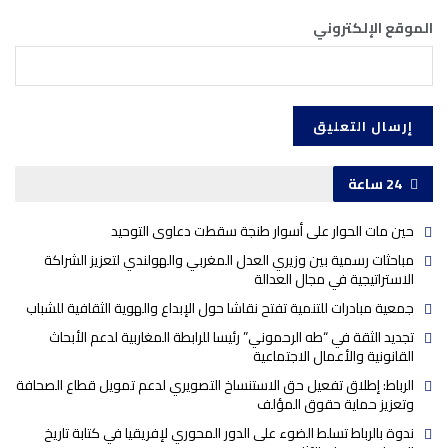
الموقع الإلكتروني
24 ساعة
حين مات الحوار على أسوار طنجة سقطت دعاوى التوحيد
مباحثات رسمية بين وزيري العدل المغربي والهولندي لتعزيز الشراكة
الاستراتيجية في مجال العدالة
جمعية مبادرات للتنمية تفتح نقاشا حول الإبداع والهوية الثقافية للشباب
تجديد الثقة في “طه الرحموني” رئيسا للرابطة المغاربية لدعم الأبحاث
القانونية والأعمال الاجتماعية
الرباط: إطلاق تفعيل حق الاستنساخ التصويري لدعم تمويل قطاع الصحافة
وتعزيز حماية حقوق المؤلف
ندوة بالرباط تسلط الضوء على الدور المحوري لإفريقيا في كتابة تاريخ