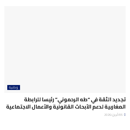
وطنية
تجديد الثقة في “طه الرحموني” رئيسا للرابطة
المغاربية لدعم الأبحاث القانونية والأعمال الاجتماعية
05/أبريل/2026