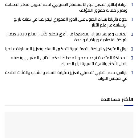
الرباط: إطلاق تفعيل حق الاستنساخ التصويري لدعم تمويل قطاع الصحافة
وتعزيز حماية حقوق المؤلف
ندوة بالرباط تسلط الضوء على الدور المحوري لإفريقيا في كتابة تاريخ
الإنسانية عبر علم الآثار
المغرب وفرنسا يعززان تعاونهما في أفق تنظيم كأس العالم 2030 ضمن
شراكة اقتصادية ورياضية واعدة
نوال المتوكل: الرياضة رافعة قوية لتمكين النساء وتعزيز المساواة عالميا
المملكة المتحدة تجدد دعمها لمخطط الحكم الذاتي المغربي وتصفه
بالحل الأكثر واقعية لتسوية نزاع الصحراء
بايتاس: دعم انتخابي تفضيلي لتعزيز تمثيلية النساء والشباب والفئات الخاصة
في مجلس النواب
الأكثر مشاهدة