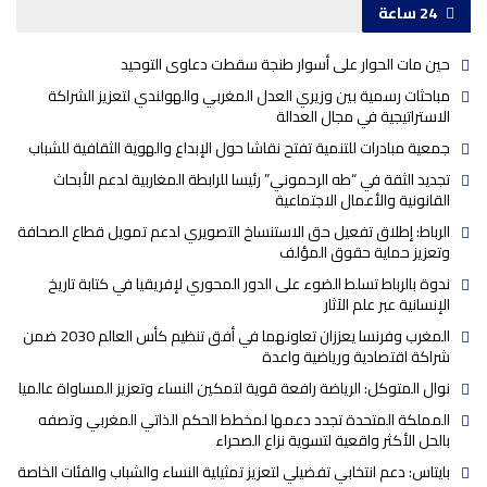
24 ساعة
حين مات الحوار على أسوار طنجة سقطت دعاوى التوحيد
مباحثات رسمية بين وزيري العدل المغربي والهولندي لتعزيز الشراكة
الاستراتيجية في مجال العدالة
جمعية مبادرات للتنمية تفتح نقاشا حول الإبداع والهوية الثقافية للشباب
تجديد الثقة في “طه الرحموني” رئيسا للرابطة المغاربية لدعم الأبحاث
القانونية والأعمال الاجتماعية
الرباط: إطلاق تفعيل حق الاستنساخ التصويري لدعم تمويل قطاع الصحافة
وتعزيز حماية حقوق المؤلف
ندوة بالرباط تسلط الضوء على الدور المحوري لإفريقيا في كتابة تاريخ
الإنسانية عبر علم الآثار
المغرب وفرنسا يعززان تعاونهما في أفق تنظيم كأس العالم 2030 ضمن
شراكة اقتصادية ورياضية واعدة
نوال المتوكل: الرياضة رافعة قوية لتمكين النساء وتعزيز المساواة عالميا
المملكة المتحدة تجدد دعمها لمخطط الحكم الذاتي المغربي وتصفه
بالحل الأكثر واقعية لتسوية نزاع الصحراء
بايتاس: دعم انتخابي تفضيلي لتعزيز تمثيلية النساء والشباب والفئات الخاصة