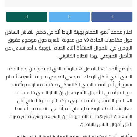
اعتبر محمد ألمو، المحام بهيئة الرباط أنه في خضم النقاش الساخن
حول مقتضيات المادة 49 من مدونة الأسرة حول موضوع حقوق
الزوجين في الأموال المنشأة أثناء الحياة الزوجية لا أحد تساءل عن
التأصيل المرجعي لهذا النظام القانوني.
وأوضح ألمو “هذا الفصل هو الوحيد الذي لم يخرج من رحم الفقه
الديني الذي شكل الوعاء المرجعي لنصوص مدونة الأسرة، لأنه لم
يسبق أن أقر الفقه الديني الكلاسيكي بمختلف مدارسه وأئمته
حق المرأة في الأموال الأسرية، بل إن التيار الديني خاصة حزب
العدالة والتنمية وجناحه الدعوي حركة التوحيد والاصلاح أبان
معارضته للخطة الوطنية لإدماج المرأة في التنمية في أواسط
التسعينات اعتبر هذا النظام خروجا عن الشريعة وشرعنة غير مبررة
لأكل أموال الناس بالباطل”.
وأضاف أن “الاهتمام الذي يوليه المغاربة لهذا النظام القانوني