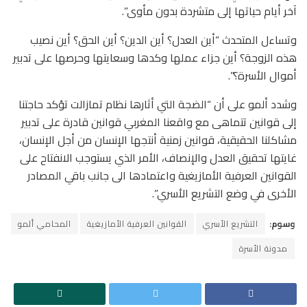
آخر أيام حياتها إلى متشردة بدون مأوى”.
وتساءل المتحدث “أين العدل؟ أين الدين؟ أين الحق؟ أين نصيب
هذه الزوجة؟ أين جزاء عملها وكدها وسعايتها وحرصها على تدبير
أموال الأسرة؟”.
وشدد ألمو على أن “الضجة التي أثارها نظام تمازالت تؤكد حاجتنا
إلى قوانين تتماهى مع واقعنا المغربي قوانين قادرة على تدبير
مشاكلنا الحقيقية، قوانين زمنية أنتجها الإنسان من أجل الإنسان،
غايتها تحقيق العدل والإنصاف، الأمر الذي يستوجب الانفتاح على
القوانين العرفية الأمازيغية واعتمادها الى جانب باقي المصادر
الأخرى في وضع التشريع الأسري”.
وسوم:
التشريع الأسري
القوانين العرفية الأمازيغية
المحامي ألمو
مدونة الأسرة