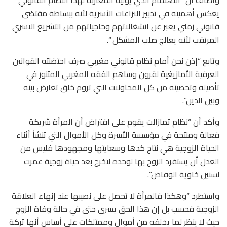
يعكس أهميته في تدبير النزاعات الأسرية لأنه ببساطة مقتضى
قانوني زمني يعبر عن انشغالاتهم وحاجياتهم من التشريع الاسري
المرتقب لأنه يعالج صلب المشكل “.
وتابع “إذن نحن أمام نظام قانوني مغربي صرف احتضنته القوانين
العرفية الأمازيغية لقرون وساهم الفقه المغربي المتنور في
تأصيله وتحصينه من كل المحاولات التي تروم خلق تعارض بينه
وبين الدين”.
وأكد أن “نظام تمازالت يقوم على افتراض أن المرأة شريكة
فعالة ومنتجة في مؤسسة الأسرة وكل الأموال التي تنشأ أثناء
الحياة الزوجية هي نتاج كدها وسعايتها ومجهودها فليس من
العدل أن يستفرد الزوج بها لوحده لتخرج بعد حياة زوجية عمرت
لسنين خاوية الوفاض”.
واستطرد “وهكذا فالمرأة لا تحصل على نصيبها عند إنهاء العلاقة
الزوجية فحسب بل إن هذا الحق يسري حتى في حالة وفاة الزوج
حيث لا ينظر لما يخلفه من أموال وممتلكات على أساس أنها تركة