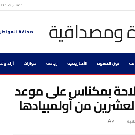
الخميس, يوليو 30, 2026
صحافة المواطن
فة
نون النسوة
الأمازيغية
رياضة
حوارات
آراء وتح
لاحة بمكناس على موعد
العشرين من أولمبيادها
نية
A
A