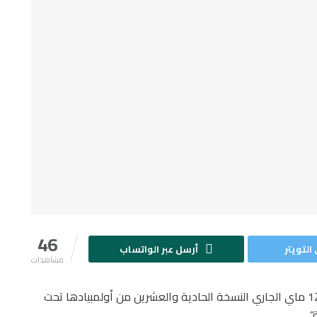
46
التويتر
أرسل عبر الواتساب
مشاهدات
تحتضن المدرسة الوطنية للفلاحة بمكناس يومي 11 و 12 ماي الجاري النسخة الحادية والعشرين من أولمبيادها تحت
.