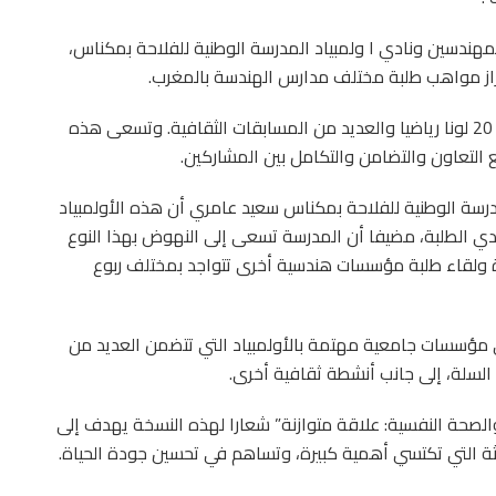
هندسين ونادي ا ولمبياد المدرسة الوطنية للفلاحة بمكناس،
لإبراز مواهب طلبة مختلف مدارس الهندسة بالمغرب.
ويشتمل برنامج هذه النسخة من الا ولمبياد على حوالي 20 لونا رياضيا والعديد من المسابقات الثقافية. وتسعى هذه
ع التعاون والتضامن والتكامل بين المشاركين.
مدرسة الوطنية للفلاحة بمكناس سعيد عامري أن هذه الأولمبياد
ادي الطلبة، مضيفا أن المدرسة تسعى إلى النهوض بهذا النوع
ة ولقاء طلبة مؤسسات هندسية أخرى تتواجد بمختلف ربوع
 مؤسسات جامعية مهتمة بالأولمبياد التي تتضمن العديد من
السلة، إلى جانب أنشطة ثقافية أخرى.
والصحة النفسية: علاقة متوازنة” شعارا لهذه النسخة يهدف إلى
لاثة التي تكتسي أهمية كبيرة، وتساهم في تحسين جودة الحياة.