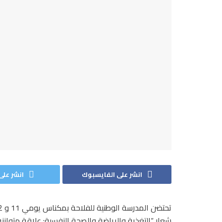
انشر على الفايسبوك
انشر على 
شعار “التغذية والرياضة والصحة النفسية: علاقة متوازنة”