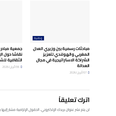
وطنية
مباحثات رسمية بين وزيري العدل
جمعية مبادرا
المغربي والهولندي لتعزيز
نقاشا حول ال
الشراكة الاستراتيجية في مجال
الثقافية للش
العدالة
06/أبريل/2026
07/أبريل/2026
اترك تعليقاً
لن يتم نشر عنوان بريدك الإلكتروني.
الحقول الإلزامية مشار إليها ب