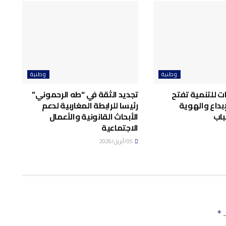
وطنية
وطنية
ت للتنمية تفتح
تجديد الثقة في “طه الرحموني”
إبداع والهوية
رئيسا للرابطة المغاربية لدعم
باب
الأبحاث القانونية والأعمال
الاجتماعية
05/أبريل/2026
ـ
*