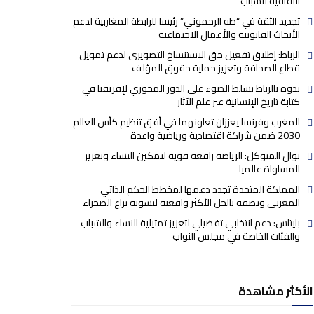
الثقافية للشباب
تجديد الثقة في “طه الرحموني” رئيسا للرابطة المغاربية لدعم
الأبحاث القانونية والأعمال الاجتماعية
الرباط: إطلاق تفعيل حق الاستنساخ التصويري لدعم تمويل
قطاع الصحافة وتعزيز حماية حقوق المؤلف
ندوة بالرباط تسلط الضوء على الدور المحوري لإفريقيا في
كتابة تاريخ الإنسانية عبر علم الآثار
المغرب وفرنسا يعززان تعاونهما في أفق تنظيم كأس العالم
2030 ضمن شراكة اقتصادية ورياضية واعدة
نوال المتوكل: الرياضة رافعة قوية لتمكين النساء وتعزيز
المساواة عالميا
المملكة المتحدة تجدد دعمها لمخطط الحكم الذاتي
المغربي وتصفه بالحل الأكثر واقعية لتسوية نزاع الصحراء
بايتاس: دعم انتخابي تفضيلي لتعزيز تمثيلية النساء والشباب
والفئات الخاصة في مجلس النواب
الأكثر مشاهدة