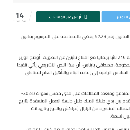
14
التويتر
أرسل عبر الواتساب
مشاهدات
صادق مجلس النواب، مساء أمس الإثنين، على مشروع القانون رقم 57.23 يقضي بالمصادقة على المرسوم بقانون
وفي كلمة تقديمية لمشروع القانون، الذي حظي بأغلبية 216 نائبا برلمانيا مع امتناع نائبتين عن التصويت، أوضح الوزير
الحكومة، مصطفى بايتاس، أن هذا النص التشريعي يأتي تنفيذا
لسادس الرامية إلى إعادة البناء والتأهيل العام للمناطق
وأشار إلى أن النص التشريعي يمكن من إعداد البرنامج المندمج ومتعدد القطاعات على مدى خمس سنوات (2024-
ر بـ 120 مليار درهم، والذي قدم بين يدي جلالة الملك خلال جلسة العمل المنعقدة بتاريخ
العمالة المتضررة من الزلزال (مراكش والحوز وتارودانت
ايتاس، يتضمن هذا البرنامج إحداث منصة كبرى للمخزون