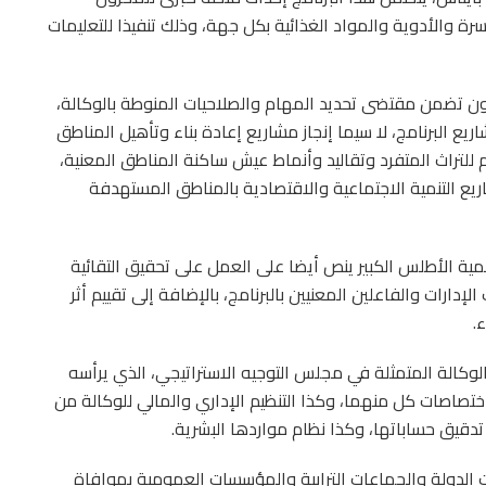
سرة والأدوية والمواد الغذائية بكل جهة، وذلك تنفيذا للتعليمات
نون تضمن مقتضى تحديد المهام والصلاحيات المنوطة بالوكالة،
 البرنامج، لا سيما إنجاز مشاريع إعادة بناء وتأهيل المناطق
لتام للتراث المتفرد وتقاليد وأنماط عيش ساكنة المناطق المعنية،
شاريع التنمية الاجتماعية والاقتصادية بالمناطق المستهدفة
مية الأطلس الكبير ينص أيضا على العمل على تحقيق التقائية
دارات والفاعلين المعنيين بالبرنامج، بالإضافة إلى تقييم أثر
.
الوكالة المتمثلة في مجلس التوجيه الاستراتيجي، الذي يرأسه
ختصاصات كل منهما، وكذا التنظيم الإداري والمالي للوكالة من
تدقيق حساباتها، وكذا نظام مواردها البشرية.
ات الدولة والجماعات الترابية والمؤسسات العمومية بموافاة