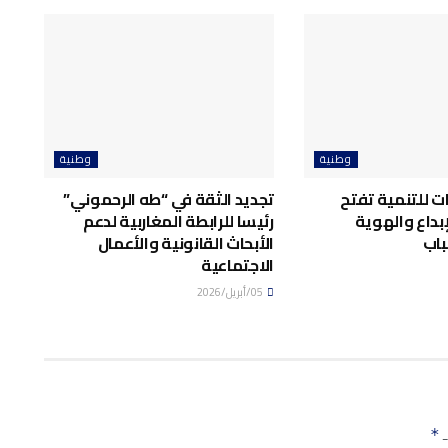
وطنية
وطنية
ت للتنمية تفتح
تجديد الثقة في “طه الرحموني”
إبداع والهوية
رئيسا للرابطة المغاربية لدعم
باب
الأبحاث القانونية والأعمال
الاجتماعية
05/أبريل/2026
ـ
*