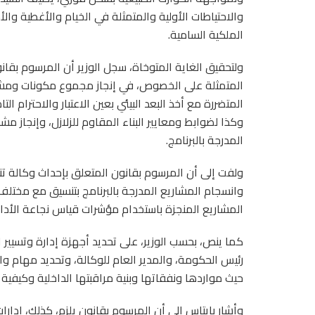
والاحتياطات الأولية والمتمثلة في الخيام والأغطية والأ
الملكية السامية.
ولتحقيق الغاية المتوخاة، سجل الوزير أن المرسوم بقا
المتمثلة على الخصوص، في إنجاز مجموع مكونات ومشاريع
المتضررة مع أخذ البعد البيئي بعين الاعتبار والاحترام ا
وكذا لضوابط ومعايير البناء المقاوم للزلازل، وإنجاز م
المدرجة بالبرنامج.
ولفت إلى أن المرسوم بقانون المتعلق بإحداث وكالة تن
وانسجام المشاريع المدرجة بالبرنامج بتنسيق مع مختلف الإ
المشاريع المنجزة باستخدام مؤشرات قياس نجاعة الأداء
كما ينص، بحسب الوزير، على تحديد أجهزة إدارة وتسيير 
رئيس الحكومة، والمدير العام للوكالة، وتحديد مهام وا
حيث مواردها ونفقاتها وبنية مراقبتها الداخلية وكيفية 
وأشار بايتاس إلى أن المرسوم بقانون يلزم، كذلك، إدار