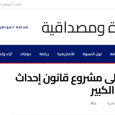
السبت, أغسطس 1, 2026
صحافة المواطن
فة
نون النسوة
الأمازيغية
رياضة
حوارات
آراء وتح
على مشروع قانون إحداث
لكبير
طنية
A
A