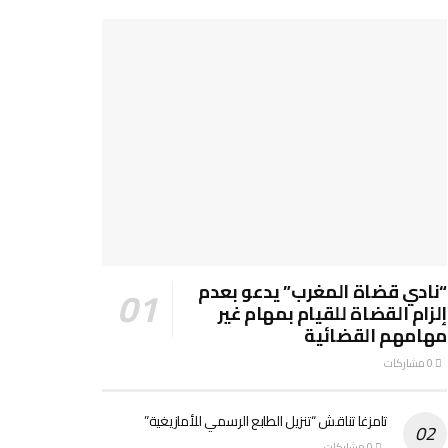
“نادي قضاة المغرب” يدعو بعدم
إلزام القضاة للقيام بمهام غير
مهامهم القضائية
0 مشاركات
تامزغا تناقش “تنزيل الطابع الرسمي للأمازيغية”
0 مشاركات