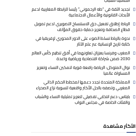
الثقافية للشباب
تجديد الثقة في “طه الرحموني” رئيسا للرابطة المغاربية لدعم
الأبحاث القانونية والأعمال الاجتماعية
الرباط: إطلاق تفعيل حق الاستنساخ التصويري لدعم تمويل
قطاع الصحافة وتعزيز حماية حقوق المؤلف
ندوة بالرباط تسلط الضوء على الدور المحوري لإفريقيا في
كتابة تاريخ الإنسانية عبر علم الآثار
المغرب وفرنسا يعززان تعاونهما في أفق تنظيم كأس العالم
2030 ضمن شراكة اقتصادية ورياضية واعدة
نوال المتوكل: الرياضة رافعة قوية لتمكين النساء وتعزيز
المساواة عالميا
المملكة المتحدة تجدد دعمها لمخطط الحكم الذاتي
المغربي وتصفه بالحل الأكثر واقعية لتسوية نزاع الصحراء
بايتاس: دعم انتخابي تفضيلي لتعزيز تمثيلية النساء والشباب
والفئات الخاصة في مجلس النواب
الأكثر مشاهدة