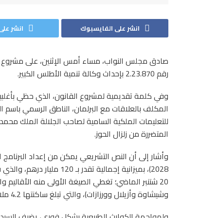
انشر على الفايسبوك
انشر على 
رقم 2.23.870 بإحداث وكالة تنمية الأطلس الكبير.
المكلف بالعلاقات مع البرلمان، الناطق الرسمي باسم 
للتعليمات الملكية السامية لصاحب الجلالة الملك محمد ا
المتضررة من زلزال الحوز.
2028)، بميزانية إجمالية تقد
20 شتنبر الماضي؛ تغطي الصيغة الأولى منه الأقاليم و
وشيشاوة وأزيلال وورزازات)، والتي تبلغ ساكنتها 4.2 ملايين نسمة.
ولمواجهة الكوارث الطبيعية بشكل فوري، يضيف السيد ب