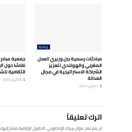
وطنية
مباحثات رسمية بين وزيري العدل
جمعية مبادرا
المغربي والهولندي لتعزيز
نقاشا حول ال
الشراكة الاستراتيجية في مجال
الثقافية للش
العدالة
06/أبريل/2026
07/أبريل/2026
اترك تعليقاً
لن يتم نشر عنوان بريدك الإلكتروني.
الحقول الإلزامية مشار إليها ب