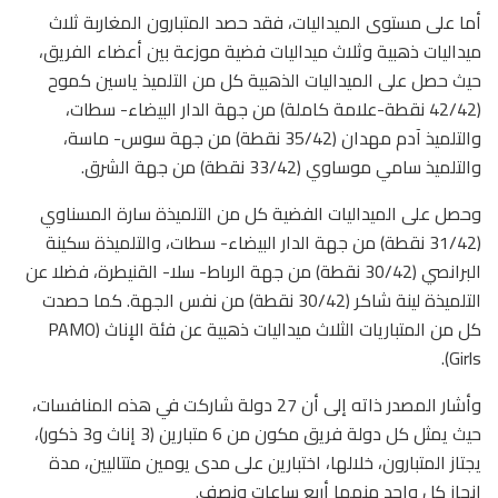
أما على مستوى الميداليات، فقد حصد المتبارون المغاربة ثلاث
ميداليات ذهبية وثلاث ميداليات فضية موزعة بين أعضاء الفريق،
حيث حصل على الميداليات الذهبية كل من التلميذ ياسين كموح
(42/42 نقطة-علامة كاملة) من جهة الدار البيضاء- سطات،
والتلميذ آدم مهدان (35/42 نقطة) من جهة سوس- ماسة،
والتلميذ سامي موساوي (33/42 نقطة) من جهة الشرق.
وحصل على الميداليات الفضية كل من التلميذة سارة المسناوي
(31/42 نقطة) من جهة الدار البيضاء- سطات، والتلميذة سكينة
البرانصي (30/42 نقطة) من جهة الرباط- سلا- القنيطرة، فضلا عن
التلميذة لينة شاكر (30/42 نقطة) من نفس الجهة. كما حصدت
كل من المتباريات الثلاث ميداليات ذهبية عن فئة الإناث (PAMO
Girls).
وأشار المصدر ذاته إلى أن 27 دولة شاركت في هذه المنافسات،
حيث يمثل كل دولة فريق مكون من 6 متبارين (3 إناث و3 ذكور)،
يجتاز المتبارون، خلالها، اختبارين على مدى يومين متتاليين، مدة
إنجاز كل واحد منهما أربع ساعات ونصف.