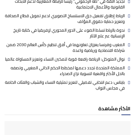
تجديد الثقة في “طه الرحموني” رئيسا للرابطة المغاربية لدعم الأبحاث
القانونية والأعمال الاجتماعية
الرباط: إطلاق تفعيل حق الاستنساخ التصويري لدعم تمويل قطاع الصحافة
وتعزيز حماية حقوق المؤلف
ندوة بالرباط تسلط الضوء على الدور المحوري لإفريقيا في كتابة تاريخ
الإنسانية عبر علم الآثار
المغرب وفرنسا يعززان تعاونهما في أفق تنظيم كأس العالم 2030 ضمن
شراكة اقتصادية ورياضية واعدة
نوال المتوكل: الرياضة رافعة قوية لتمكين النساء وتعزيز المساواة عالميا
المملكة المتحدة تجدد دعمها لمخطط الحكم الذاتي المغربي وتصفه
بالحل الأكثر واقعية لتسوية نزاع الصحراء
بايتاس: دعم انتخابي تفضيلي لتعزيز تمثيلية النساء والشباب والفئات الخاصة
في مجلس النواب
الأكثر مشاهدة