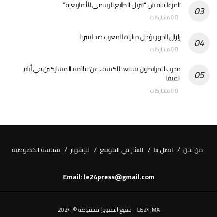
تامزغا تناقش “تنزيل الطابع الرسمي للأمازيغية”
0 مشاركات
زلزال الحوز يؤجل مباراة المغرب ضد ليبيريا
0 مشاركات
مدرب المرابطون يستعد للكشف عن قائمة المشاركين في أيام
الفيفا
0 مشاركات
من نحن
اتصل بنا
للنشر في الموقع
للإشهار
سياسة الخصوصية
Email: le24press@gmail.com
LE24.MA - جميع الحقوق محفوظة © 2024