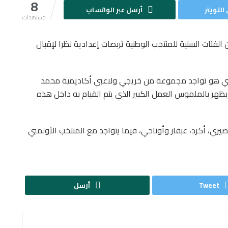
8
التويتر
أرسل عبر الواتساب
مشاهدات
لفئات السنية للمنتخب الوطنية تربصات إعدادية نظرا لإقبال
طني هو تواجد مجموعة من خريجي ولاعبي أكاديمية محمد
الإجمالي 25 لاعبا، وهو رقم يظهر بالملموس العمل الكبير الذي يتم القيام به داخل هذه
الأول تواجد 4 لاعبين وهم النصيري، أكرد، عبقار وأوناحي، فيما يتواجد مع المنتخب الأولمبي
Tweet
أرسل