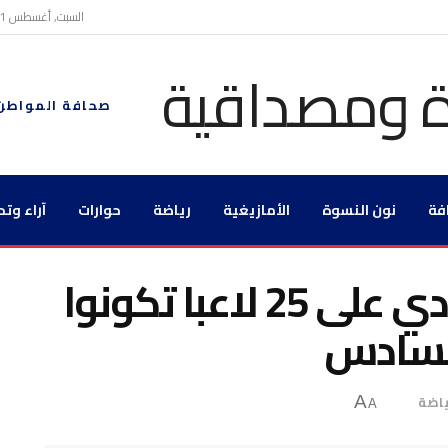
السبت, أغسطس 1, 2026
صحافة المواطن
فة
نون النسوة
الأمازيغية
رياضة
حوارات
آراء وتح
المنتخبات الوطنية تنادي على 25 لاعبا تكونوا
السادس
اضة
A
A