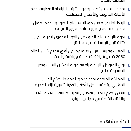
الثقافية للشباب
تجديد الثقة في “طه الرحموني” رئيسا للرابطة المغاربية لدعم
الأبحاث القانونية والأعمال الاجتماعية
الرباط: إطلاق تفعيل حق الاستنساخ التصويري لدعم تمويل
قطاع الصحافة وتعزيز حماية حقوق المؤلف
ندوة بالرباط تسلط الضوء على الدور المحوري لإفريقيا في
كتابة تاريخ الإنسانية عبر علم الآثار
المغرب وفرنسا يعززان تعاونهما في أفق تنظيم كأس العالم
2030 ضمن شراكة اقتصادية ورياضية واعدة
نوال المتوكل: الرياضة رافعة قوية لتمكين النساء وتعزيز
المساواة عالميا
المملكة المتحدة تجدد دعمها لمخطط الحكم الذاتي
المغربي وتصفه بالحل الأكثر واقعية لتسوية نزاع الصحراء
بايتاس: دعم انتخابي تفضيلي لتعزيز تمثيلية النساء والشباب
والفئات الخاصة في مجلس النواب
الأكثر مشاهدة