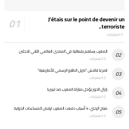
J’étais sur le point de devenir un
terroriste..
0 مشاركات
المغرب يساهم بفعالية في المنتدى العالمي الثاني للاجئين
0 مشاركات
تامزغا تناقش “تنزيل الطابع الرسمي للأمازيغية”
0 مشاركات
زلزال الحوز يؤجل مباراة المغرب ضد ليبيريا
0 مشاركات
صباح الرحبي: 4 أسباب دفعت المغرب لرفض المساعدات الدولية
0 مشاركات