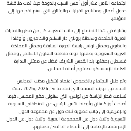
اجتماعه الثامن عشر أول أمس السبت بالدوحة حيث تمت مناقشة
جدول أعمال ومشاريع القرارات والوثائق التي سيتم تقديمها إلى
المؤتمر.
وشارك في هذا الاجتماع إلى جانب المغرب، كل من قطر والامارات
العربية المتحدة وسلطنة بروناي دار السلام والكاميرون وأوغندا
والغابون وممثل تونس رئيسة الدورة السابقة وممثل المملكة
العربية السعودية بصفتها دولة منظمة التعاون الاسلامي وممثل
فلسطين بصفتها بلد القدس الشريف فضلا عن ممثلي الادارة
العامة للإيسيسكو بصفتهم أمانة المجلس.
وتم خلال الاجتماع بالخصوص اعتماد تشكيل مكتب المجلس
الجديد في دورته المقبلة التي تمتد ما بين 2024 و2025 ، حيث
تسلمت قطر الرئاسة من تونس، التي ستتولى مقرر المجلس، فيما
أصبحت أوزبكستان وأوغندا نائبين للرئيس، عن المنطقتين الآسيوية
والإفريقية إلى جانب عضوية ثلاث دول عن مجموعة الدول
الآسيوية وثلاث دول عن المجموعة العربية، وثلاث دول عن الدول
الإفريقية، بالإضافة إلى الأعضاء الدائمين بصفتهم.