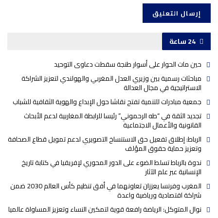
24 ساعة
حين مات الحوار على أسوار طنجة سقطت دعاوى التوحيد
مباحثات رسمية بين وزيري العدل المغربي والهولندي لتعزيز الشراكة
الاستراتيجية في مجال العدالة
جمعية مبادرات للتنمية تفتح نقاشا حول الإبداع والهوية الثقافية للشباب
تجديد الثقة في “طه الرحموني” رئيسا للرابطة المغاربية لدعم الأبحاث
القانونية والأعمال الاجتماعية
الرباط: إطلاق تفعيل حق الاستنساخ التصويري لدعم تمويل قطاع الصحافة
وتعزيز حماية حقوق المؤلف
ندوة بالرباط تسلط الضوء على الدور المحوري لإفريقيا في كتابة تاريخ
الإنسانية عبر علم الآثار
المغرب وفرنسا يعززان تعاونهما في أفق تنظيم كأس العالم 2030 ضمن
شراكة اقتصادية ورياضية واعدة
نوال المتوكل: الرياضة رافعة قوية لتمكين النساء وتعزيز المساواة عالميا