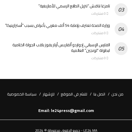
تامزغا تناقش “تنزيل الطابع الرسمي للأمازيغية”
0 مشاركات
وزارة الصحة تعترف بإصابة 54 ألف مغربي بأعراض بسبب “أسترازينيكا”
0 مشاركات
الفارس الإسباني إدواردو ألفاريس أزنار يفوز بلقب الجولة الختامية
لبطولة “لونجين” العالمية
0 مشاركات
من نحن
اتصل بنا
للنشر في الموقع
للإشهار
سياسة الخصوصية
Email: le24press@gmail.com
LE24.MA - جميع الحقوق محفوظة © 2024