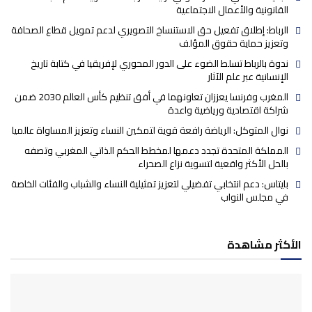
القانونية والأعمال الاجتماعية
الرباط: إطلاق تفعيل حق الاستنساخ التصويري لدعم تمويل قطاع الصحافة
وتعزيز حماية حقوق المؤلف
ندوة بالرباط تسلط الضوء على الدور المحوري لإفريقيا في كتابة تاريخ
الإنسانية عبر علم الآثار
المغرب وفرنسا يعززان تعاونهما في أفق تنظيم كأس العالم 2030 ضمن
شراكة اقتصادية ورياضية واعدة
نوال المتوكل: الرياضة رافعة قوية لتمكين النساء وتعزيز المساواة عالميا
المملكة المتحدة تجدد دعمها لمخطط الحكم الذاتي المغربي وتصفه
بالحل الأكثر واقعية لتسوية نزاع الصحراء
بايتاس: دعم انتخابي تفضيلي لتعزيز تمثيلية النساء والشباب والفئات الخاصة
في مجلس النواب
الأكثر مشاهدة