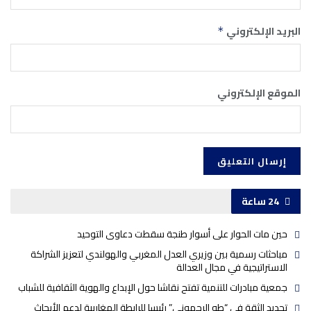
البريد الإلكتروني
*
الموقع الإلكتروني
24 ساعة
حين مات الحوار على أسوار طنجة سقطت دعاوى التوحيد
مباحثات رسمية بين وزيري العدل المغربي والهولندي لتعزيز الشراكة
الاستراتيجية في مجال العدالة
جمعية مبادرات للتنمية تفتح نقاشا حول الإبداع والهوية الثقافية للشباب
تجديد الثقة في “طه الرحموني” رئيسا للرابطة المغاربية لدعم الأبحاث