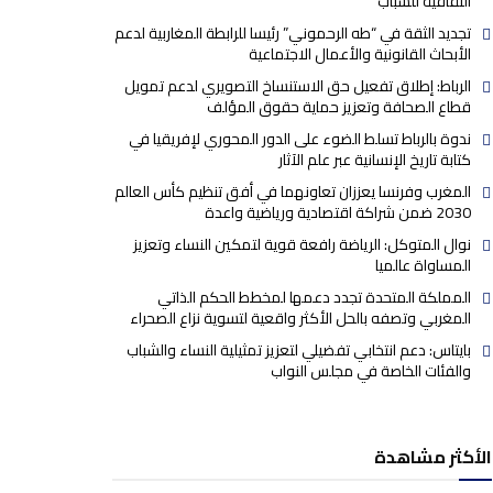
الثقافية للشباب
تجديد الثقة في “طه الرحموني” رئيسا للرابطة المغاربية لدعم
الأبحاث القانونية والأعمال الاجتماعية
الرباط: إطلاق تفعيل حق الاستنساخ التصويري لدعم تمويل
قطاع الصحافة وتعزيز حماية حقوق المؤلف
ندوة بالرباط تسلط الضوء على الدور المحوري لإفريقيا في
كتابة تاريخ الإنسانية عبر علم الآثار
المغرب وفرنسا يعززان تعاونهما في أفق تنظيم كأس العالم
2030 ضمن شراكة اقتصادية ورياضية واعدة
نوال المتوكل: الرياضة رافعة قوية لتمكين النساء وتعزيز
المساواة عالميا
المملكة المتحدة تجدد دعمها لمخطط الحكم الذاتي
المغربي وتصفه بالحل الأكثر واقعية لتسوية نزاع الصحراء
بايتاس: دعم انتخابي تفضيلي لتعزيز تمثيلية النساء والشباب
والفئات الخاصة في مجلس النواب
الأكثر مشاهدة