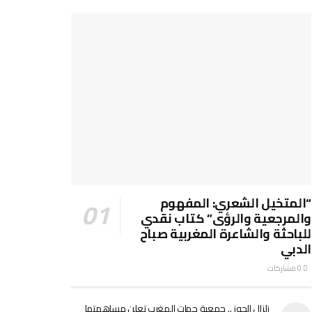
“المتخيل الشعري: المفهوم
والمرجعية والرؤى” كتاب نقدي
للباحثة والشاعرة المغربية صباح
الدبي
0 مشاركات
زلزال الحوز .. جمعية جهات المغرب تعلن مساهمتها