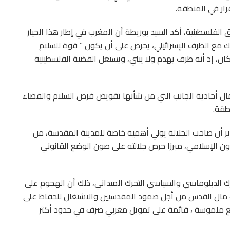
فلسطينية، أكد السيد بوريطة أن المغرب في إطار هذا الخيار
لك مع الطرف الإسرائيلي، يحرص على أن يكون ” قوة للسلام
كان، إذ أنه طرف يهدم ولا يبني، ويستغل القضية الفلسطينية
مال أحادية الجانب التي من شأنها تقويض فرص السلام والقضاء
طقة.
 أن صاحب الجلالة يولي أهمية خاصة للمدينة المقدسة، من
اون الإسلامي، مبرزا حرص جلالته على صون الوضع القانوني
رك الدبلوماسي والسياسي التحرك الميداني، ذلك أن الهجوم على
ت مال القدس من أجل صمود المقدسيين والاشتغال للحفاظ على
ريع ملموسة ، قائمة على تمويل مغربي صرف في حدود أكثر