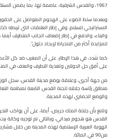
1967، والقدس الشرقية، عاصمة لها، بما يضمن الاستقرار في المنطقة.
وبعدما سلط الضوء على الهجوم المتواصل على الحقوق ال
الاستراتيجي للسلام، وفي إطار العلاقات التي تربطه كذ
والبناء، والدفع في إطار إضعاف الجانب المتطرف أينما 
للمزايدة أكثر من الانخراط لإيجاد حلول”.
كما شدد، في هذا الإطار، على أن المغرب ضد كل الأع
على أفق حل الدولتين وتغذية التطرف والعنف في المن
من جهة أخرى، وعلاقة بوضع مدينة القدس، سجل الوزير
منطلق رئاسة جلالته للجنة القدس التابعة لمنظمة التع
والوضع الحضاري لهذه المدينة.
وتابع بأن جلالة الملك حريص، أيضا، على أن يواكب التح
القدس هو هجوم ميداني، وبالتالي تم توجيه وكالة بي
الهوية العربية الإسلامية لهذه المدينة من خلال مشا
من90 في المائة.