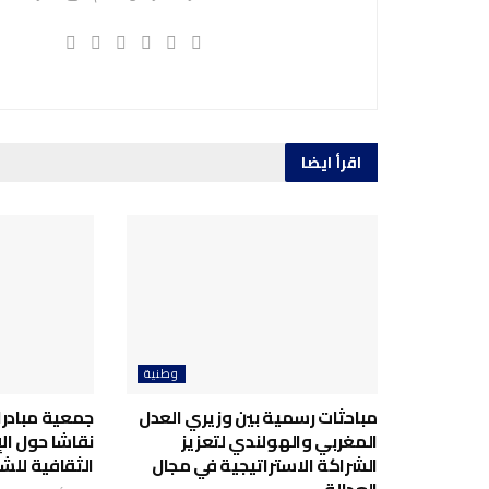
اقرأ ايضا
وطنية
مباحثات رسمية بين وزيري العدل
جمعية مبادرا
المغربي والهولندي لتعزيز
نقاشا حول ال
الشراكة الاستراتيجية في مجال
الثقافية للش
العدالة