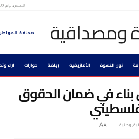
الخميس, يوليو 30, 2026
صحافة المواطن
فة
نون النسوة
الأمازيغية
رياضة
حوارات
آراء وتح
 بناء في ضمان الحقوق
فلسطيني
ية
,
وطنية
A
A