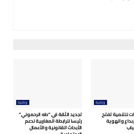
وطنية
وطنية
ت للتنمية تفتح
تجديد الثقة في “طه الرحموني”
إبداع والهوية
رئيسا للرابطة المغاربية لدعم
باب
الأبحاث القانونية والأعمال
الاجتماعية