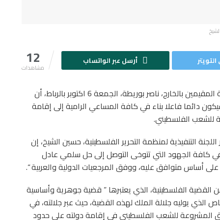
لشيخ
12
التويتر
أرسل عبر الواتساب
مشاهدات
أكد وزير الشؤون الخارجية والتعاون الإفريقي والمغاربة المقيمين بالخارج، ناصر بوريطة، الجمعة 6 اكتوبر بالرباط، أن
كون دائما فاعلا بناء في كافة المساعي الرامية إلى إقامة
 للشعب الفلسطيني.
جنة التنفيذية لمنظمة التحرير الفلسطينية، حسين الشيخ، إن
ء في كافة الجهود التي تتوخى التوصل إلى حل سلمي عادل
 أساس متوافق عليه، ووفق المرجعيات الدولية والعربية “.
 من القضية الفلسطينية، الذي يعتبرها ” قضية جوهرية وأساسية
اص الذي يوليه جلالة الملك لهذه القضية، حيث عبر جلالته، في
ق المشروعة للشعب الفلسطيني في إقامة دولته على حدود