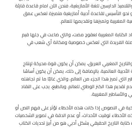
لاميذ الدارسين للغة الأمازيغية، فنحن الآن امام قاعدة قارئة
طو نحو التأسيس لقاعدة أدبية أمازيغية متميزة تعكس عمق
 المغربية وتميزها وتقديمها للعالم.
 ساد الكتابة المغربية لعقودٍ مضت، والتي ضاعت في جلها قيم
العملة الفريدة التي تعكس خصوصية ومكانة أي شعب في
 والتاريخ المغربي العريق، يمكن أن يكون قوة محركة لإنتاج
أدبية العالمية. بالإضافة إلى ذلك، يمكن أن يكون أساسًا
التي تميز هذا الجزء من العالم، والذي غالبًا ما تم تجاهله
م تقديم هذا الكنز الوطني للعالم. وبالطبع، يجب على النقاد
في والأساطير المغربية.
ريخية في النصوص إذا كانت هذه الأخطاء تؤثر على فهم النص أو
ه الأخطاء توقيت الأحداث، أو عدم الدقة في تصوير الشخصيات
ة كتابة التاريخ الحقيقي بشكل أدبي هو من أبرز تحديات الكتاب