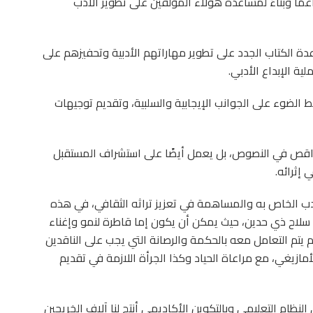
عمًا وبناءً لمساعدة هؤلاء المؤلفين على تطوير الأدب
اعدة الكتاب الجدد على تطوير مهاراتهم الأدبية وتحفيزهم على
ية الإبداع الأدبي.
الضوء على الجوانب الإيجابية والسلبية، وتقديم توجيهات
واقص في النصوص، بل يعمل أيضًا على استشراف المستقبل
إثرائه.
لأدب الخاص به والمساهمة في تعزيز تراثه الثقافي، في هذه
بي سلاح ذي حدين، حيث يمكن أن يكون إما قاطرة لنمو وإغناء
م يتم التعامل معه بالحكمة والرصانة التي يجب على الناقدين
أمازيغي، مع مراعاة الحياد وكذا الجرأة اللازمة في تقديم
نظام التعليمي وبالتكوين الأكاديمي أنتج لنا آلاف الخريجين