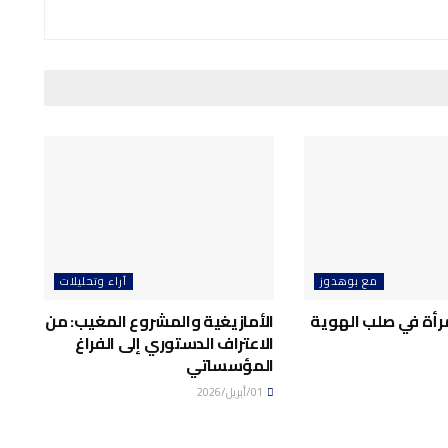
مع بوهدوز
آراء وتحليلات
رأة في صلب الهوية
الأمازيغية والمشروع المغيب: من
الاعتراف الدستوري إلى الفراغ
المؤسساتي
01/أبريل/2026