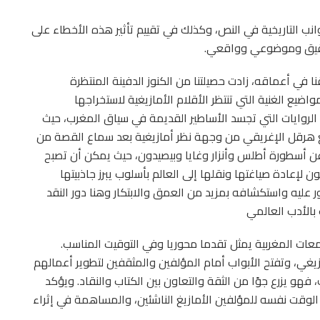
انب التاريخية في النص، وكذلك في تقييم تأثير هذه الأخطاء على
 دقيق وموضوعي وواقعي.
ا في أعماقه، زادت حصيلتنا من الكنوز الدفينة المنتظرة
ضيع الغنية التي تنتظر الأقلام الأمازيغية لاستخراجها
روايات التي تجسد الأساطير القديمة في سياق المغرب، حيث
 هرقل الإغريقي من وجهة نظر أمازيغية بعد سماع القصة من
عن أسطورة أطلس وأنزار وغايا وبيصيدون، حيث يمكن أن تصبح
 لإعادة صياغتها ونقلها إلى العالم بأسلوب يبرز جاذبيتها
ثور عليه واستكشافه بمزيد من العمق والابتكار وهنا دور النقد
 بالأدب العالمي
امعات المغربية يمثل تقدما محوريا وفي التوقيت المناسب.
غي، وتفتح الأبواب أمام المؤلفين والمثقفين لتطوير أعمالهم
 فهو يزرع جوًا من الثقة والتعاون بين الكتاب والنقاد. ويؤكد
الوقت نفسه للمؤلفين الأمازيغ الناشئين، والمساهمة في إثراء