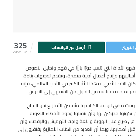
325
التويتر
أرسل عبر الواتساب
مشاهدات
فهو الأداة التي تلعب دورًا بارزًا في فهم وتحليل النصوص
أساليبهم وإنتاج أعمال أدبية متميزة، ويقدم توجيهات بناءة
ن النقد الأدبي له هذا الأثر الكبير في الأدب العالمي، فإنه
مر بمرحلة حساسة من التحول من الشفهي إلى التدوين.
وقت مضى لتوجيه الكتاب والمثقفين الأمازيغ نحو النجاح
 يكونوا مدركين لها وأن يتقبلوا وجود الأخطاء اللغوية
رها في صراع على الهوية واللغة واجت التهميش والإقصاء وأن
 قبل أصحابها، وبما أن العديد من الكتاب الأمازيغ يفتقرون إلى