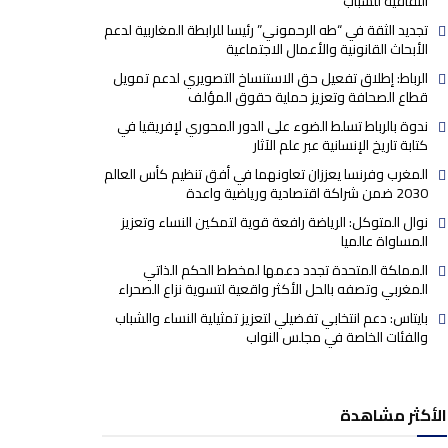
الثقافية للشباب
تجديد الثقة في “طه الرحموني” رئيسا للرابطة المغاربية لدعم
الأبحاث القانونية والأعمال الاجتماعية
الرباط: إطلاق تفعيل حق الاستنساخ التصويري لدعم تمويل
قطاع الصحافة وتعزيز حماية حقوق المؤلف
ندوة بالرباط تسلط الضوء على الدور المحوري لإفريقيا في
كتابة تاريخ الإنسانية عبر علم الآثار
المغرب وفرنسا يعززان تعاونهما في أفق تنظيم كأس العالم
2030 ضمن شراكة اقتصادية ورياضية واعدة
نوال المتوكل: الرياضة رافعة قوية لتمكين النساء وتعزيز
المساواة عالميا
المملكة المتحدة تجدد دعمها لمخطط الحكم الذاتي
المغربي وتصفه بالحل الأكثر واقعية لتسوية نزاع الصحراء
بايتاس: دعم انتخابي تفضيلي لتعزيز تمثيلية النساء والشباب
والفئات الخاصة في مجلس النواب
الأكثر مشاهدة