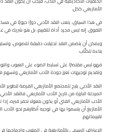
الخلفيات الأكاديمية في الأدب، فيجب أن يكون النقد دا
الأمازيغي ككل.
في هذا السياق، يلعب النقد الأدبي دورًا حيويًا في مس
التفوق. إنه ليس مجرد أداة للتقييم، بل هو شريك في عمل
ويمكن أن يتضمن النقد تحليلات دقيقة للنصوص، وتسليط 
بناءة للكتَّاب.
فهو ليس مقتصرًا على تسليط الضوء على العيوب والن
وتقديم توجيهات تعزز جودة الأدب الأمازيغي وتسهم في 
النقد الأدبي يتيح للمجتمع الأمازيغي الفرصة لتطوير ا
المرحلة البارزة من تاريخ الأدب الأمازيغي فالنقد الأد
الأدب الأمازيغي الفتي أو يكون معولا لحفر قبره، إذا ل
الأمازيغ أن يتسموا بها في توجيه أنظارهم نحو الأدب ال
تقييماتهم.
الاعتراف الرسمي بالأمازيغية في المغرب وإدماجها في ال