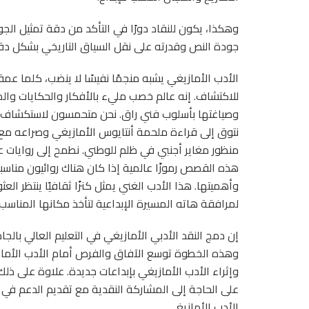
وهكذا، يكون للنقاد دورًا في التأكد من دقة تمثيل الجو
جودة النص وقدرته على نقل السياق التاريخي بشكل
الأدب الأمازيغي يشبه منجمًا نفيسًا لا ينضب، كلما عمقن
للاكتشاف. إنه عالم خصب مليء بالأفكار والحكايات والموا
وصياغتها بأسلوب فني راق. نحن متحمسون لاستكشاف ال
نتوق إلى قراءة ملحمة أنتايوس الأمازيغي وصراعه مع
منظور مغاير أجنبي في ظلم للوطني. نطمح إلى روايات 
هذه القصص رموزًا عالمية إذا كان هناك روائيون مناسبون
وأهميتها. هذا الأدب الغني يمثل كنزًا ثقافيًا ينتظر الع
لمرافقة هاته المسيرة الإبداعية لتأخذ مكانها المناسب
إن دمج النقد الأدبي الأمازيغي في التعليم العالي بالج
وهذه الخطوة توسع الآفاق والفرص أمام الأدب الأمازي
وإثراء الأدب الأمازيغي بإبداعات جديدة. علاوة على ذلك،
على الحاجة إلى المشاركة النقدية مع تقديم الدعم في 
الأدب الأمازيغي.