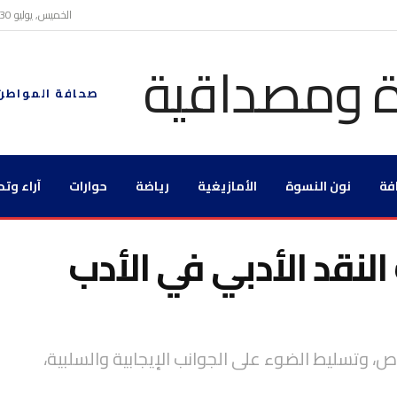
الخميس, يوليو 30, 2026
صحافة المواطن
فة
نون النسوة
الأمازيغية
رياضة
حوارات
آراء وتح
النقد الأدبي في الأدب
، وتسليط الضوء على الجوانب الإيجابية والسلبية،