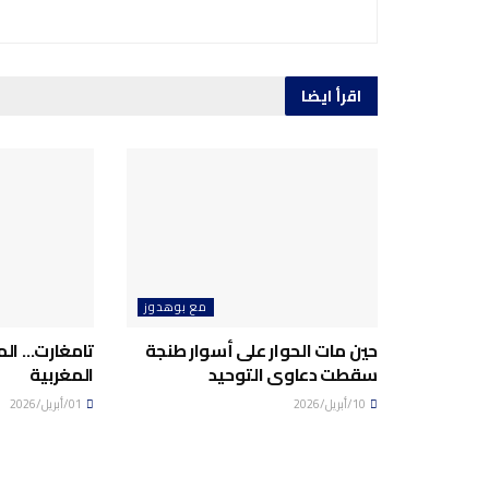
اقرأ ايضا
مع بوهدوز
حين مات الحوار على أسوار طنجة
تامغارت… الم
سقطت دعاوى التوحيد
المغربية
10/أبريل/2026
01/أبريل/2026