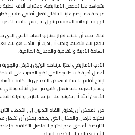
بشواهد عليا تخصص الأمازيغية، وعشرات آلاف الطلبة والت
عريضة مما يحتم علينا الانتقال لفعل ثقافي مغاير يخ
الهوية الوطنية العميقة وتنهل من قيم عراقة الخصوصية
لذلك، يجب أن نتجنب تكرار سيناريو التقليد الأدبي الذي
تامغرابيت الأصيلة، ويجب أن ندرك أن الأدب هو تلك 
الساحة الأدبية والثقافية والحضارية العالمية.
الأدب الأمازيغي، نظرًا لارتباطه الوثيق بالأرض والهوية
أعمال أدبية ذات طابع عالمي تضع المغرب على الساحة ال
لإنتاج أفلام عالمية تستعرض القصص والحكاية والأساطير 
وعدم التعرف عليه بشكل كافٍ من قبل أبنائه وبالتالي عد
الأدبيين أيضًا أن يكونوا على دراية بالتاريخ والتراث الثقا
من الممكن أن يتطرق النقاد الأدبيين إلى الأخطاء التا
تمثيله للزمان والمكان الذي يصفه. يمكن أن تشمل هذ
التاريخية، أو حتى عدم احترام التفاصيل الثقافية، فإعاد
الأمازيغ والمجال الخصب للإبداع.