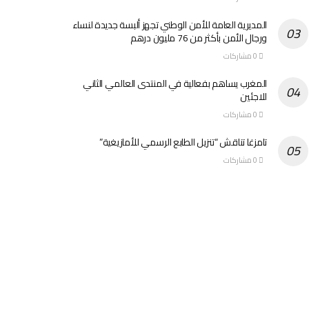
المديرية العامة للأمن الوطني تجهز ألبسة جديدة لنساء
ورجال الأمن بأكثر من 76 مليون درهم
0 مشاركات
المغرب يساهم بفعالية في المنتدى العالمي الثاني
للاجئين
0 مشاركات
تامزغا تناقش “تنزيل الطابع الرسمي للأمازيغية”
0 مشاركات