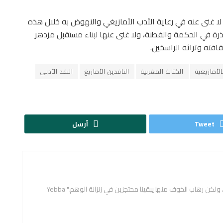
 لا غنى عنه في رعاية الأدب الأمازيغي والنهوض به خلال هذه
جذرة في الحكمة والفطنة، ولا غنى عنها لبناء مستقبل مزدهر
فته وتراثه الراسخين.
لأمازيغية
الكتابة المغربية
الناقدين الأمازيغ
النقد الأدبي
Tweet
أرسل
لكن رهاب الخوف منها يبقينا محتجزين في زنزانة الوهم." Yebba