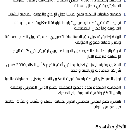
مباحثات رسمية بين وزيري العدل المغربي والهولندي لتعزيز الشراكة
الاستراتيجية في مجال العدالة
جمعية مبادرات للتنمية تفتح نقاشا حول الإبداع والهوية الثقافية للشباب
تجديد الثقة في “طه الرحموني” رئيسا للرابطة المغاربية لدعم الأبحاث
القانونية والأعمال الاجتماعية
الرباط: إطلاق تفعيل حق الاستنساخ التصويري لدعم تمويل قطاع الصحافة
وتعزيز حماية حقوق المؤلف
ندوة بالرباط تسلط الضوء على الدور المحوري لإفريقيا في كتابة تاريخ
الإنسانية عبر علم الآثار
المغرب وفرنسا يعززان تعاونهما في أفق تنظيم كأس العالم 2030 ضمن
شراكة اقتصادية ورياضية واعدة
نوال المتوكل: الرياضة رافعة قوية لتمكين النساء وتعزيز المساواة عالميا
المملكة المتحدة تجدد دعمها لمخطط الحكم الذاتي المغربي وتصفه
بالحل الأكثر واقعية لتسوية نزاع الصحراء
بايتاس: دعم انتخابي تفضيلي لتعزيز تمثيلية النساء والشباب والفئات الخاصة
في مجلس النواب
الأكثر مشاهدة