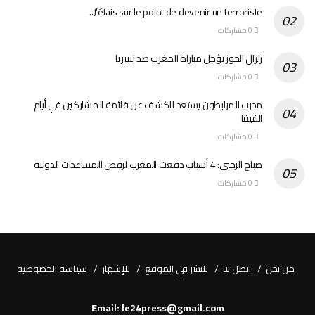
J’étais sur le point de devenir un terroriste..
0 مشاركات
زلزال الحوز يؤجل مباراة المغرب ضد ليبيريا
0 مشاركات
مدرب المرابطون يستعد للكشف عن قائمة المشاركين في أيام
الفيفا
0 مشاركات
صباح الرحبي: 4 أسباب دفعت المغرب لرفض المساعدات الدولية
0 مشاركات
من نحن
اتصل بنا
للنشر في الموقع
للإشهار
سياسة الخصوصية
Email: le24press@gmail.com