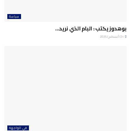
سياسة
بوهدوز يكتب : البام الذي نريد…
21/أغسطس/2025
في الواجهة