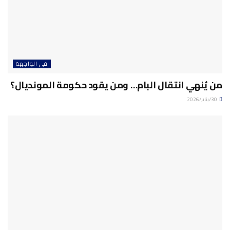
في الواجهة
من يُنهي انتقال البام… ومن يقود حكومة المونديال؟
30/يناير/2026