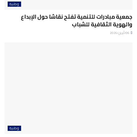
وطنية
جمعية مبادرات للتنمية تفتح نقاشا حول الإبداع
والهوية الثقافية للشباب
06/أبريل/2026
وطنية