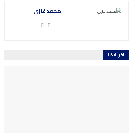
محمد غازي
اقرأ ايضا