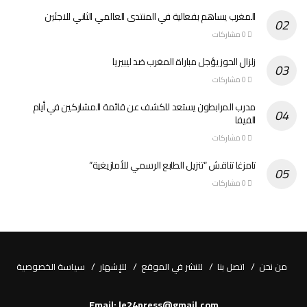
المغرب يساهم بفعالية في المنتدى العالمي الثاني للاجئين
0 مشاركات
زلزال الحوز يؤجل مباراة المغرب ضد ليبيريا
0 مشاركات
مدرب المرابطون يستعد للكشف عن قائمة المشاركين في أيام
الفيفا
0 مشاركات
تامزغا تناقش “تنزيل الطابع الرسمي للأمازيغية”
0 مشاركات
من نحن
اتصل بنا
للنشر في الموقع
للإشهار
سياسة الخصوصية
Email: le24press@gmail.com