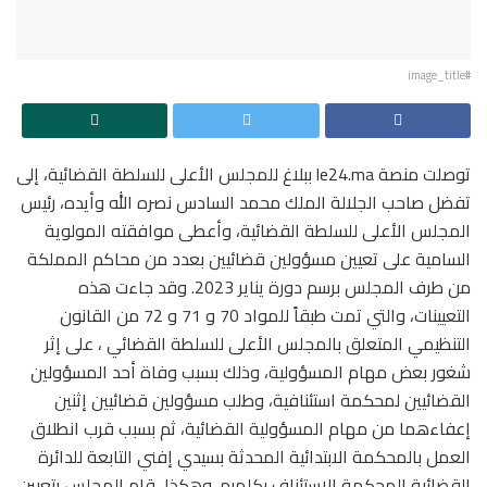
#image_title
توصلت منصة le24.ma ببلاغ للمجلس الأعلى للسلطة القضائية، إلى
تفضل صاحب الجلالة الملك محمد السادس نصره الله وأيده، رئيس
المجلس الأعلى للسلطة القضائية، وأعطى موافقته المولوية
السامية على تعيين مسؤولين قضائيين بعدد من محاكم المملكة
من طرف المجلس برسم دورة يناير 2023. وقد جاءت هذه
التعيينات، والتي تمت طبقاً للمواد 70 و 71 و 72 من القانون
التنظيمي المتعلق بالمجلس الأعلى للسلطة القضائي ، على إثر
شغور بعض مهام المسؤولية، وذلك بسبب وفاة أحد المسؤولين
القضائيين لمحكمة استئنافية، وطلب مسؤولين قضائيين إثنين
إعفاءهما من مهام المسؤولية القضائية، ثم بسبب قرب انطلاق
العمل بالمحكمة الابتدائية المحدثة بسيدي إفني التابعة للدائرة
القضائية المحكمة الاستئناف بكلميم. وهكذا، قام المجلس بتعيين