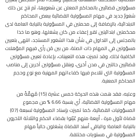
مسؤولين قضائيين بالمحاكم المعلن عن شعورها، ثم نتج عن ذلك
شغورٌ جديد في مهام المسؤولية القضائية ببعض المحاكم
الابتدائية، بالإضافة إلى محمتين في المسؤولية بالنيابة العامة لدى
محكمتين ابتدائيتين تقرر إعفاء من كان يشغلها، وهو ما خذا
بالمجلس إلى التداول في شأن هذا الشغور المستجد، انتهى بتعيين
مسؤولين في المهام ذات الصلة، من بين مَن رأى فيهم المؤهلات
الكافية لذلك. وقد تميزت هذه التعيينات، بإعادة تعيين مسؤولين
قضائيين حالتين في مدن أخرى، وبنقل مسؤولين آخرين إلى مناصب
المسؤولية التي تتلاءم فيها كفاءاتهم المهنية مع نوع وحجم
المحاكم المعنية.
وعليه، فقد همت هذه الحركة خمس عشرة (15) مُهمَّةً من
مهام المسؤولية القضائية، أي بنسبة 6.66 % من مجموع
المسؤوليات القضائية، كما تميزت بإسناد المسؤولية لسبعة (07)
قضاة لأول مرة ، أربعة منهم عُيّنوا بقضاء الحكم والثلاثة الآخرون
بالنيابة العامة؛ والباقي أسند القضاة يشغلون حالياً مهام
المسؤولية في مستويات مختلفة.