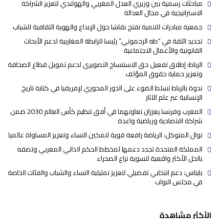
مباحثات رسمية بين وزيري العدل المغربي والهولندي لتعزيز الشراكة
الاستراتيجية في مجال العدالة
جمعية مبادرات للتنمية تفتح نقاشا حول الإبداع والهوية الثقافية للشباب
تجديد الثقة في “طه الرحموني” رئيسا للرابطة المغاربية لدعم الأبحاث
القانونية والأعمال الاجتماعية
الرباط: إطلاق تفعيل حق الاستنساخ التصويري لدعم تمويل قطاع الصحافة
وتعزيز حماية حقوق المؤلف
ندوة بالرباط تسلط الضوء على الدور المحوري لإفريقيا في كتابة تاريخ
الإنسانية عبر علم الآثار
المغرب وفرنسا يعززان تعاونهما في أفق تنظيم كأس العالم 2030 ضمن
شراكة اقتصادية ورياضية واعدة
نوال المتوكل: الرياضة رافعة قوية لتمكين النساء وتعزيز المساواة عالميا
المملكة المتحدة تجدد دعمها لمخطط الحكم الذاتي المغربي وتصفه
بالحل الأكثر واقعية لتسوية نزاع الصحراء
بايتاس: دعم انتخابي تفضيلي لتعزيز تمثيلية النساء والشباب والفئات الخاصة
في مجلس النواب
الأكثر مشاهدة