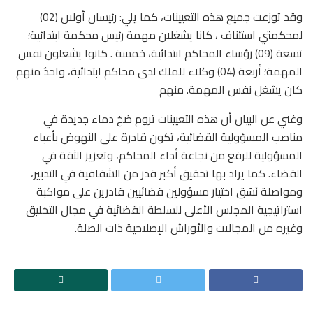
وقد توزعت جميع هذه التعيينات، كما يلي: رئيسان أولان (02)
لمحكمتي استئناف ، كانا يشغلان مهمة رئيس محكمة ابتدائية؛
تسعة (09) رؤساء المحاكم ابتدائية، خمسة . كانوا يشغلون نفس
المهمة؛ أربعة (04) وكلاء للملك لدى محاكم ابتدائية، واحدٌ منهم
كان يشغل نفس المهمة. منهم
وغني عن البيان أن هذه التعيينات تروم ضخ دماء جديدة في
مناصب المسؤولية القضائية، تكون قادرة على النهوض بأعباء
المسؤولية للرفع من نجاعة أداء المحاكم، وتعزيز الثقة في
القضاء. كما يراد بها تحقيق أكبر قدر من الشفافية في التدبير،
ومواصلة نَسَق اختيار مسؤولين قضائيين قادرين على مواكبة
استراتيجية المجلس الأعلى للسلطة القضائية في مجال التخليق
وغيره من المجالات والأوراش الإصلاحية ذات الصلة.