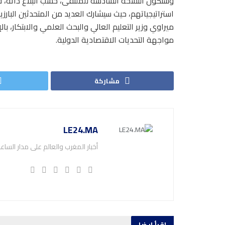
وستكون النسخة السادسة للملتقى، حسب البلاغ ذاته، ف
استراتيجياتهم، حيث سيشارك العديد من المتحدثين البارزي
ميراوي وزير التعليم العالي والبحث العلمي والابتكار، 
مواجهة التحديات الاقتصادية الدولية.
مشاركة
LE24.MA
أخبار المغرب والعالم على مدار الساع
اقرأ ايضا