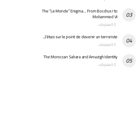
The “Le Monde” Enigma… From Bocchus I to
Mohammed VI
0 مشاركات
J’étais sur le point de devenir un terroriste..
0 مشاركات
The Moroccan Sahara and Amazigh Identity
0 مشاركات