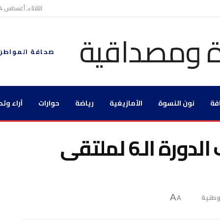
الثلاثاء, أغسطس 4, 2026
صحافة المواطن
فة
نون النسوة
الأمازيغية
رياضة
حوارات
آراء وتح
جهة الشرق تستضيف الدورة الـ6 لملتقى
طنية
A
A