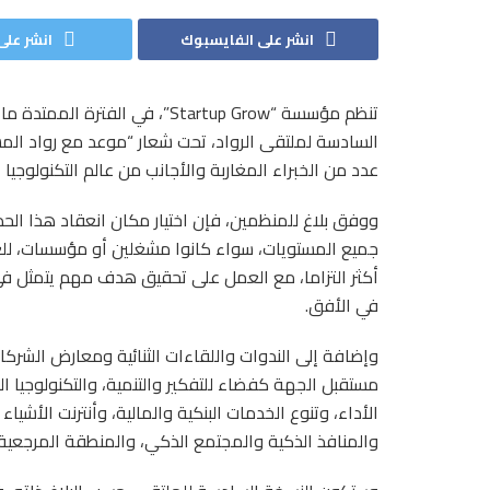
انشر على الفايسبوك
انشر على 
السادسة لملتقى الرواد، تحت شعار “موعد مع رواد ال
عدد من الخبراء المغاربة والأجانب من عالم التكنولوجيا ال
ووفق بلاغ للمنظمين، فإن اختيار مكان انعقاد هذا الح
جميع المستويات، سواء كانوا مشغلين أو مؤسسات، للعم
أكثر التزاما، مع العمل على تحقيق هدف مهم يتمثل في 
في الأفق.
وإضافة إلى الندوات واللقاءات الثنائية ومعارض الشركا
مستقبل الجهة كفضاء للتفكير والتنمية، والتكنولوجيا ال
والمنافذ الذكية والمجتمع الذكي، والمنطقة المرجعية.