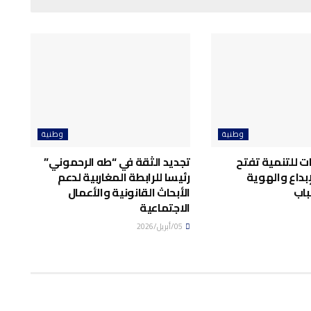
وطنية
وطنية
ت للتنمية تفتح
تجديد الثقة في “طه الرحموني”
إبداع والهوية
رئيسا للرابطة المغاربية لدعم
باب
الأبحاث القانونية والأعمال
الاجتماعية
05/أبريل/2026