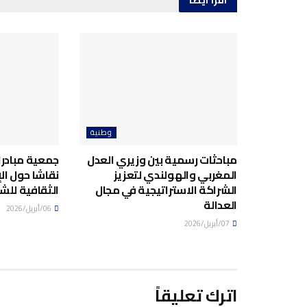
وطنية
مباحثات رسمية بين وزيري العدل
جمعية مبادرا
المغربي والهولندي لتعزيز
نقاشا حول ال
الشراكة الاستراتيجية في مجال
الثقافية للش
العدالة
06/أبريل/2026
07/أبريل/2026
اترك تعليقاً