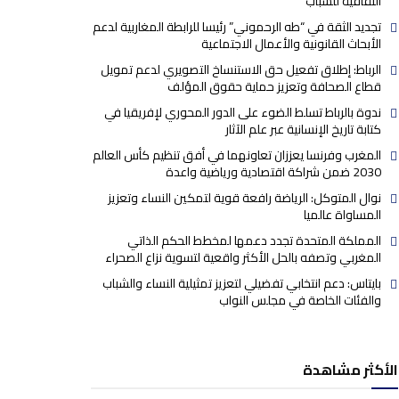
الثقافية للشباب
تجديد الثقة في “طه الرحموني” رئيسا للرابطة المغاربية لدعم
الأبحاث القانونية والأعمال الاجتماعية
الرباط: إطلاق تفعيل حق الاستنساخ التصويري لدعم تمويل
قطاع الصحافة وتعزيز حماية حقوق المؤلف
ندوة بالرباط تسلط الضوء على الدور المحوري لإفريقيا في
كتابة تاريخ الإنسانية عبر علم الآثار
المغرب وفرنسا يعززان تعاونهما في أفق تنظيم كأس العالم
2030 ضمن شراكة اقتصادية ورياضية واعدة
نوال المتوكل: الرياضة رافعة قوية لتمكين النساء وتعزيز
المساواة عالميا
المملكة المتحدة تجدد دعمها لمخطط الحكم الذاتي
المغربي وتصفه بالحل الأكثر واقعية لتسوية نزاع الصحراء
بايتاس: دعم انتخابي تفضيلي لتعزيز تمثيلية النساء والشباب
والفئات الخاصة في مجلس النواب
الأكثر مشاهدة