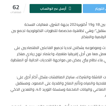
62
التويتر
أرسل عبر الواتساب
مشاهدات
تنظم مؤسسة “Startup Grow”، في الفترة الممتدة ما بين 18 و19 أكتوبر2024 بجهة الشرق، فعاليات النسخة
مستقبل”؛ وهي تظاهرة مخصصة للتطورات التكنولوجية تجمع بين
رقمية والابتكار.
دث وموضوعه يشكلان تحديا لجميع الفاعلين الاقتصاديين على
ل معا من أجل إفريقيا متغيرة، واعتماد نهج ريادي مبتكر
بناء نظام بيئي يمكن من مواجهة التحديات الحالية أو المنتظرة
ت الناشئة والشركاء، ستركز المناقشات بشكل أكثر أدق على:
فلاحية والمياه وتأثير المناخ والقدرة على الصمود، ومستقبل
الأداء، وتنوع الخدمات البنكية والمالية، وأنترنت الأشياء الصناعي والبيانات الضخمة وسلسلة التوريد 4.0، والتعدين الذكي