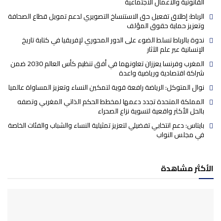
القانونية والأعمال الاجتماعية
الرباط: إطلاق تفعيل حق الاستنساخ التصويري لدعم تمويل قطاع الصحافة
وتعزيز حماية حقوق المؤلف
ندوة بالرباط تسلط الضوء على الدور المحوري لإفريقيا في كتابة تاريخ
الإنسانية عبر علم الآثار
المغرب وفرنسا يعززان تعاونهما في أفق تنظيم كأس العالم 2030 ضمن
شراكة اقتصادية ورياضية واعدة
نوال المتوكل: الرياضة رافعة قوية لتمكين النساء وتعزيز المساواة عالميا
المملكة المتحدة تجدد دعمها لمخطط الحكم الذاتي المغربي وتصفه
بالحل الأكثر واقعية لتسوية نزاع الصحراء
بايتاس: دعم انتخابي تفضيلي لتعزيز تمثيلية النساء والشباب والفئات الخاصة
في مجلس النواب
الأكثر مشاهدة