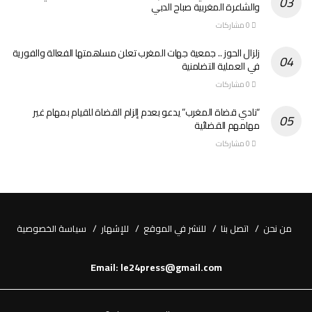
والشاعرة المغربية صباح الدبي
0 مشاركات
زلزال الحوز .. جمعية جهات المغرب تعلن مساهمتها الفعالة والفورية
في العملية التضامنية
0 مشاركات
“نادي قضاة المغرب” يدعو بعدم إلزام القضاة للقيام بمهام غير
مهامهم القضائية
0 مشاركات
من نحن
اتصل بنا
للنشر في الموقع
للإشهار
سياسة الخصوصية
Email: le24press@gmail.com