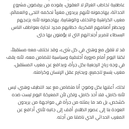
عاطفية تخاطب الغرائز لا العقول، يقوده من يرفضون مشروع
الحداثة، يهاجمونه لأنهم يريدون مغرباً تحكمه اللحى والعمائم،
مغرب الكراهية والتخلف والوهابية. يهاجمونه لأنه يزعجهم
ويحطم أصنامهم الفكرية. خطابهم مجرد تجارة بعواطف الناس
البسطاء لتمرير أجنداتهم التي لا يؤمنون بها حتى.
قد لا نتفق مع وهبي في كل شيء، وقد نختلف معه مستقبلاً،
لكننا اليوم أمام ضرورة أخلاقية وسياسية للتضامن معه، لأنه يقف
في وجه رياح الرجعية بكل جرأة، ويدافع عن مغرب المستقبل،
مغرب يتسع للجميع، ويحترم عقل الإنسان وكرامته.
لذلك، أعلنها بكل وضوح: أنا متضامن مع عبد اللطيف وهبي، ليس
لأنه كامل، فلا أحد كامل، ولكن لأن المعركة اليوم ليست ضده
كشخص، بل ضد ما يمثله من جرأة في مواجهة من يريدون
العودة بنا إلى عصور الظلام. أقف إلى جانبه لأنني أدافع عن
المغرب الحداثي الذي ناضلنا من أجله.