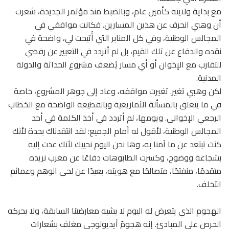
مع بداية ولايته كأمين عام، وبالضبط منذ مؤتمر الجديدة، شعرت
أن وهبي انحرف عن هذين المسارين. فكانت مواقفي في
المجالس الوطنية، وفي كل المنابر التي أُتيحت لي، واضحة في
نقده والدفاع عن تلك القيم، بل لم أتردد في التعبير عن رفضي
للتقارب مع الإخوان أو أي مسار يُضعف مشروع الحداثة والدولة
المدنية.
لكن وهبي تغير. تغيرت مواقفه، وعاد إلى جوهر المشروع، خاصة
في ما يتعلق بالمسألة الأمازيغية وبالقطيعة الواضحة مع الخطاب
الرجعي الإخواني. ويومها، لم أتردد في أخذ الكلمة في أحد
المجالس الوطنية، لأقول له أمام الجميع: لقد انتقدناك بحدة لأنك
كنت تبتعد عن ما آمنا به، وها نحن اليوم نحييك لأنك عدت إليه
بشجاعة ووضوح، وكسرت الطابوهات دفاعًا عن مغرب نريده
متقدمًا، منفتحًا، متصالحًا مع هويته، بعيدًا عن لحى الوهم وعمائم
التخلف.
الهجوم الذي يتعرض له اليوم لا يشبه معارضتنا السابقة، ولا يحركه
الحرص على المبادئ. إنه هجومٌ أيديولوجي مغلف بشعارات