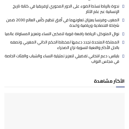
ندوة بالرباط تسلط الضوء على الدور المحوري لإفريقيا في كتابة تاريخ
الإنسانية عبر علم الآثار
المغرب وفرنسا يعززان تعاونهما في أفق تنظيم كأس العالم 2030 ضمن
شراكة اقتصادية ورياضية واعدة
نوال المتوكل: الرياضة رافعة قوية لتمكين النساء وتعزيز المساواة عالميا
المملكة المتحدة تجدد دعمها لمخطط الحكم الذاتي المغربي وتصفه
بالحل الأكثر واقعية لتسوية نزاع الصحراء
بايتاس: دعم انتخابي تفضيلي لتعزيز تمثيلية النساء والشباب والفئات الخاصة
في مجلس النواب
الأكثر مشاهدة