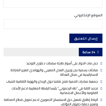
الموقع الإلكتروني
24 ساعة
حين مات الحوار على أسوار طنجة سقطت دعاوى التوحيد
مباحثات رسمية بين وزيري العدل المغربي والهولندي لتعزيز الشراكة
الاستراتيجية في مجال العدالة
جمعية مبادرات للتنمية تفتح نقاشا حول الإبداع والهوية الثقافية للشباب
تجديد الثقة في “طه الرحموني” رئيسا للرابطة المغاربية لدعم الأبحاث
القانونية والأعمال الاجتماعية
الرباط: إطلاق تفعيل حق الاستنساخ التصويري لدعم تمويل قطاع الصحافة
وتعزيز حماية حقوق المؤلف