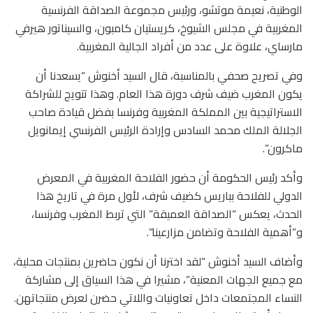
الوطنية، نعيمة موتشو، ورئيس مجموعة الصداقة الفرنسية
المغربية في مجلس الشيوخ، كريستيان كامبون، والسيناتور هيرفي
مارساي، علاوة على عدد من أفراد الجالية المغربية.
وفي تصريح صحفي بالمناسبة، قال السيد أخنوش “يسعدنا أن
يكون المغرب ضيف شرف دورة هذا العام. وهذا تتويج للشراكة
الاستراتيجية بين المملكة المغربية وفرنسا بفضل قيادة صاحب
الجلالة الملك محمد السادس وإرادة الرئيس الفرنسي إيمانويل
ماكرون”.
وأكد رئيس الحكومة أن حضور الفلاحة المغربية في المعرض
الدولي للفلاحة بباريس كضيف شرف، لأول مرة في تاريخ هذا
الحدث، يعكس “الصداقة العميقة” التي تربط المغرب وفرنسا،
و”أهمية الفلاحة وتضامن مزارعينا”.
وأضاف السيد أخنوش “لقد اخترنا أن نكون حاضرين بمنتجات محلية،
مع جميع الجهات المعنية”، مشيرا في هذا السياق إلى مشاركة
النساء المجتمعات داخل تعاونيات واللاتي حضرن لعرض منتجاتهن.