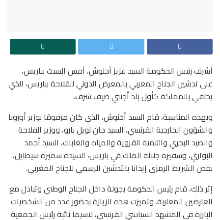
أشرف رئيس الحكومة السيد عزيز أخنوش، أمس السبت بباريس،
على تدشين الجناح المغربي بالمعرض الدولي للفلاحة بباريس، الذي
يحتفي بالمملكة كأول بلد أجنبي ضيف شرف.
وبهذه المناسبة، قام السيد أخنوش، الذي كان مرفوقا بوزير أوروبا
والشؤون الخارجية الفرنسي، السيد جان نويل بارو، ووزير الفلاحة
والصيد البحري والتنمية القروية والمياه والغابات، السيد أحمد
البواري، وسفيرة جلالة الملك في باريس، السيدة سميرة سيطايل،
بقص الشريط الرمزي إيذانا بالتدشين الرسمي للجناح المغربي.
إثر ذلك، قام رئيس الحكومة بجولة داخل الجناح الوطني وتبادل مع
العارضين المغاربة. وتميزت هذه الزيارة بحضور عدد من الشخصيات
البارزة في المشهد السياسي الفرنسي، لاسيما نائبة رئيس الجمعية