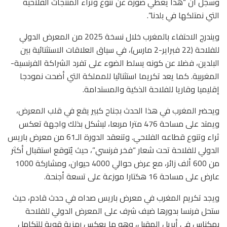
وسجل أن “هذا يعطي صورة عن تنوع وثراء المنتجات الفلاحية
التي نمتلكها في بلدنا”.
ويندرج الاحتفاء بالمغرب خلال نسخة 2025 من المعرض الدولي
للفلاحة (22 فبراير-2 مارس)، في سياق العلاقات الاستثنائية بين
البلدين، فضلا عن كونه يسلط الضوء على تفرد الشراكة الفرنسية-
المغربية. كما يعد تكريما استثنائيا للمملكة التي أضحت نمودجا
إقليميا وقاريا للفلاحة الذكية والمستدامة.
ويحضر المغرب في هذا الحدث بجناح كبير يقع في قلب المعرض،
ويمتد على مساحة 476 مترا مربعا، ليشكل بذلك واجهة تعكس
ثراء وتنوع قطاعه الفلاحي. وتنعقد الدورة الـ61 من معرض باريس
الدولي للفلاحة تحت شعار “فخر فرنسي”، حيث يُتوقع استقبال أكثر
من 600 ألف زائر، مع عرض حوالي 4000 حيوان، ومشاركة 1000
عارض على مساحة 16 هكتارا موزعة على تسعة أجنحة.
ويجد تكريم المغرب في معرض باريس صداه في حدث قادم، حيث
ستحل فرنسا بدورها ضيف شرف على المعرض الدولي للفلاحة
بمكناس في أبريل المقبل، وهو ما يعكس رمزية قوية للتكامل