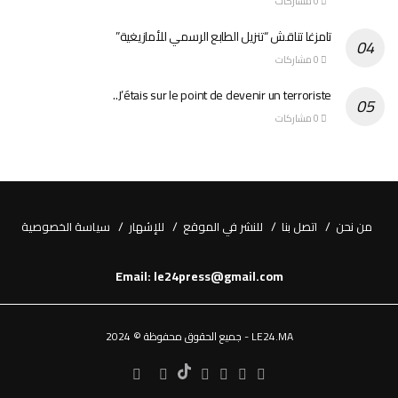
0 مشاركات
تامزغا تناقش “تنزيل الطابع الرسمي للأمازيغية”
0 مشاركات
J’étais sur le point de devenir un terroriste..
0 مشاركات
من نحن
اتصل بنا
للنشر في الموقع
للإشهار
سياسة الخصوصية
Email: le24press@gmail.com
LE24.MA - جميع الحقوق محفوظة © 2024