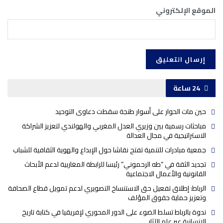
الموقع الإلكتروني
24 ساعة
حين مات الحوار على أسوار طنجة سقطت دعاوى التوحيد
مباحثات رسمية بين وزيري العدل المغربي والهولندي لتعزيز الشراكة
الاستراتيجية في مجال العدالة
جمعية مبادرات للتنمية تفتح نقاشا حول الإبداع والهوية الثقافية للشباب
تجديد الثقة في “طه الرحموني” رئيسا للرابطة المغاربية لدعم الأبحاث
القانونية والأعمال الاجتماعية
الرباط: إطلاق تفعيل حق الاستنساخ التصويري لدعم تمويل قطاع الصحافة
وتعزيز حماية حقوق المؤلف
ندوة بالرباط تسلط الضوء على الدور المحوري لإفريقيا في كتابة تاريخ
الإنسانية عبر علم الآثار