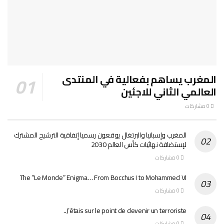
المغرب يساهم بفعالية في المنتدى
العالمي الثاني للاجئين
0 مشاركات
المغرب وإسبانيا والبرتغال يوقعون رسميا إتفاقية الترشيح المشترك
لإستضافة نهائيات كأس العالم 2030
0 مشاركات
The “Le Monde” Enigma… From Bocchus I to Mohammed VI
0 مشاركات
J’étais sur le point de devenir un terroriste..
0 مشاركات