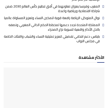
المغرب وفرنسا يعززان تعاونهما في أفق تنظيم كأس العالم 2030 ضمن
شراكة اقتصادية ورياضية واعدة
نوال المتوكل: الرياضة رافعة قوية لتمكين النساء وتعزيز المساواة عالميا
المملكة المتحدة تجدد دعمها لمخطط الحكم الذاتي المغربي وتصفه
بالحل الأكثر واقعية لتسوية نزاع الصحراء
بايتاس: دعم انتخابي تفضيلي لتعزيز تمثيلية النساء والشباب والفئات الخاصة
في مجلس النواب
الأكثر مشاهدة