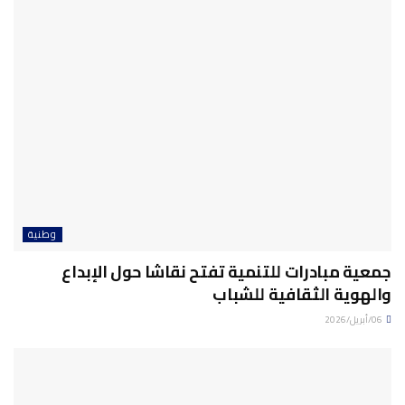
وطنية
جمعية مبادرات للتنمية تفتح نقاشا حول الإبداع
والهوية الثقافية للشباب
06/أبريل/2026