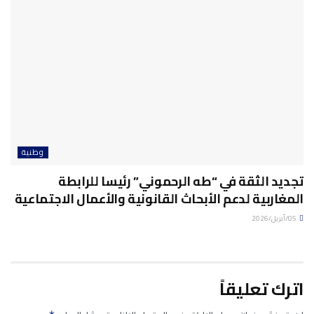
وطنية
تجديد الثقة في “طه الرحموني” رئيسا للرابطة
المغاربية لدعم الأبحاث القانونية والأعمال الاجتماعية
05/أبريل/2026
اترك تعليقاً