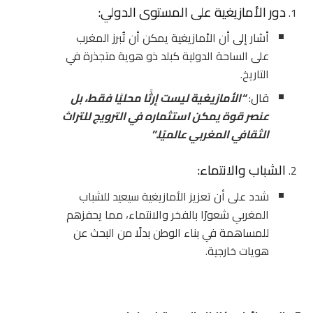
دور الأمازيغية على المستوى الدولي:
أشار إلى أن الأمازيغية يمكن أن تُبرز المغرب
على الساحة الدولية كبلد ذو هوية متجذرة في
التاريخ.
قال:
“
الأمازيغية ليست إرثًا محليًا فقط، بل
عنصر قوة يمكن استثماره في الترويج للتراث
الثقافي المغربي عالميًا
.”
الشباب والانتماء:
شدد على أن تعزيز الأمازيغية سيعيد للشباب
المغربي شعورًا بالفخر والانتماء، مما يحفزهم
للمساهمة في بناء الوطن بدلًا من البحث عن
هويات خارجية.