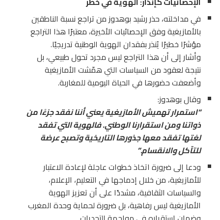
الإحصائيات كإنذار: الهوية في خطر
في مداخلته، حذر رشيد بوهدوز من تراجع نسبة الناطقين
بالأمازيغية وفق الإحصائيات الأخيرة، معتبرًا هذا التراجع
مؤشرًا خطيرًا يُنذر بفقدان الهوية الوطنية تدريجيًا.
وأشار إلى أن هذا التراجع ليس مجرد تحول طبيعي، بل
نتيجة لعقود من السياسات التي همّشت الأمازيغية
وأضعفت حضورها في الحياة اليومية للمغاربة.
وقال بوهدوز:
“
استمرار تهميش الأمازيغية يعني أننا نفقد جزءًا من
ذواتنا ومن استقرارنا الوطني. فالهوية التي تفقد
لغتها تفقد معها جذورها التاريخية وتصبح عرضة
للتآكل والانقسام
.”
ودعا إلى ضرورة اتخاذ خطوات عاجلة لإعادة الاعتبار
للأمازيغية، من خلال إدماجها في التعليم، الإعلام،
والسياسات الثقافية، مشددًا على أن تعزيز الهوية
الأمازيغية ليس رفاهية، بل ضرورة لحماية وحدة المغرب
وضمان استقراره في مواجهة التحديات.