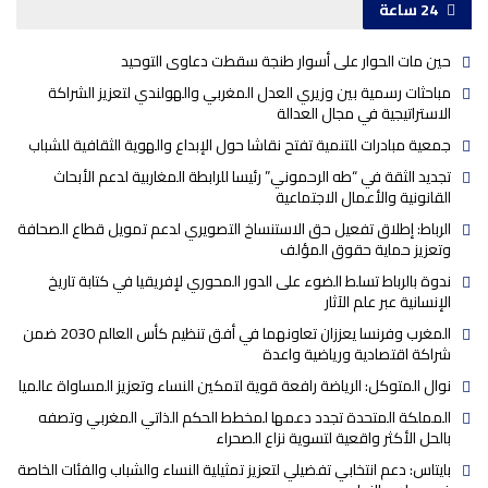
24 ساعة
حين مات الحوار على أسوار طنجة سقطت دعاوى التوحيد
مباحثات رسمية بين وزيري العدل المغربي والهولندي لتعزيز الشراكة
الاستراتيجية في مجال العدالة
جمعية مبادرات للتنمية تفتح نقاشا حول الإبداع والهوية الثقافية للشباب
تجديد الثقة في “طه الرحموني” رئيسا للرابطة المغاربية لدعم الأبحاث
القانونية والأعمال الاجتماعية
الرباط: إطلاق تفعيل حق الاستنساخ التصويري لدعم تمويل قطاع الصحافة
وتعزيز حماية حقوق المؤلف
ندوة بالرباط تسلط الضوء على الدور المحوري لإفريقيا في كتابة تاريخ
الإنسانية عبر علم الآثار
المغرب وفرنسا يعززان تعاونهما في أفق تنظيم كأس العالم 2030 ضمن
شراكة اقتصادية ورياضية واعدة
نوال المتوكل: الرياضة رافعة قوية لتمكين النساء وتعزيز المساواة عالميا
المملكة المتحدة تجدد دعمها لمخطط الحكم الذاتي المغربي وتصفه
بالحل الأكثر واقعية لتسوية نزاع الصحراء
بايتاس: دعم انتخابي تفضيلي لتعزيز تمثيلية النساء والشباب والفئات الخاصة