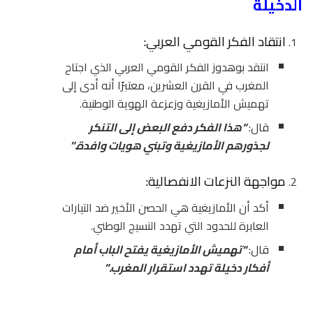
الدخيلة
انتقاد الفكر القومي العربي:
انتقد بوهدوز الفكر القومي العربي الذي اجتاح
المغرب في القرن العشرين، معتبرًا أنه أدى إلى
تهميش الأمازيغية وزعزعة الهوية الوطنية.
قال:
“هذا الفكر دفع البعض إلى التنكر
لجذورهم الأمازيغية وتبني هويات وافدة.”
مواجهة النزعات الانفصالية:
أكد أن الأمازيغية هي الحصن الأخير ضد التيارات
العابرة للحدود التي تهدد النسيج الوطني.
قال:
“تهميش الأمازيغية يفتح الباب أمام
أفكار دخيلة تهدد استقرار المغرب.”