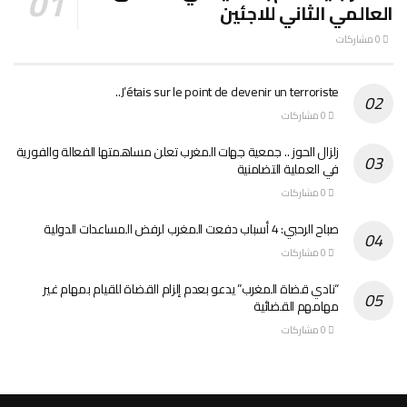
العالمي الثاني للاجئين
0 مشاركات
J’étais sur le point de devenir un terroriste..
0 مشاركات
زلزال الحوز .. جمعية جهات المغرب تعلن مساهمتها الفعالة والفورية
في العملية التضامنية
0 مشاركات
صباح الرحبي: 4 أسباب دفعت المغرب لرفض المساعدات الدولية
0 مشاركات
“نادي قضاة المغرب” يدعو بعدم إلزام القضاة للقيام بمهام غير
مهامهم القضائية
0 مشاركات