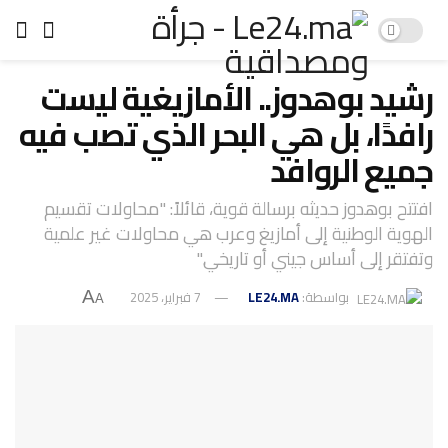
رشيد بوهدوز.. الأمازيغية ليست
رافدًا، بل هي البحر الذي تصب فيه
جميع الروافد
افتتح بوهدوز حديثه برسالة قوية، قائلاً: "محاولات تقسيم
الهوية الوطنية إلى أمازيغ وعرب هي محاولات غير علمية
وتفتقر إلى أساس جيني أو تاريخي."
بواسطة:
LE24.MA
7 فبراير، 2025
A
A