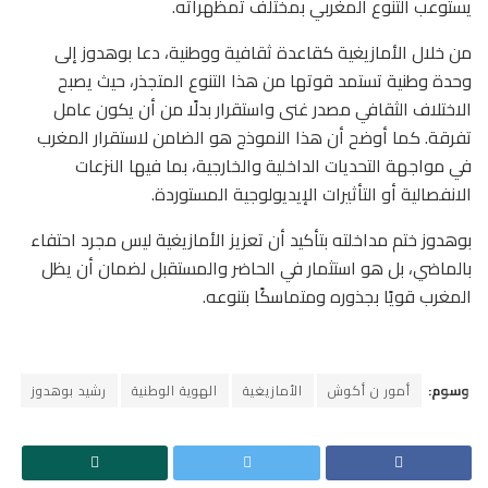
يستوعب التنوع المغربي بمختلف تمظهراته.
من خلال الأمازيغية كقاعدة ثقافية ووطنية، دعا بوهدوز إلى
وحدة وطنية تستمد قوتها من هذا التنوع المتجذر، حيث يصبح
الاختلاف الثقافي مصدر غنى واستقرار بدلًا من أن يكون عامل
تفرقة. كما أوضح أن هذا النموذج هو الضامن لاستقرار المغرب
في مواجهة التحديات الداخلية والخارجية، بما فيها النزعات
الانفصالية أو التأثيرات الإيديولوجية المستوردة.
بوهدوز ختم مداخلته بتأكيد أن تعزيز الأمازيغية ليس مجرد احتفاء
بالماضي، بل هو استثمار في الحاضر والمستقبل لضمان أن يظل
المغرب قويًا بجذوره ومتماسكًا بتنوعه.
وسوم:
أمور ن أكوش
الأمازيغية
الهوية الوطنية
رشيد بوهدوز