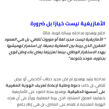
الأمازيغية ليست خيارًا بل ضرورة
اختتم بوهدوز مداخلته برسالة قوية، قائلاً:
“
الأمازيغية ليست مجرد لغة أو موروث ثقافي، بل هي العمود
الفقري الذي يربط بين المغاربة جميعًا. إن استمرار تهميشها
يهدد الاستقرار الوطني، بينما تعزيزها يعني بناء وطن قوي
بجذوره، موحد بتنوعه
.”
مداخلة رشيد بوهدوز لم تكن مجرد خطاب أكاديمي أو عرض
ثقافي، بل كانت
دعوة وطنية لإعادة تعريف الهوية المغربية
على أسسها الحقيقية
. بوهدوز سلط الضوء على الأمازيغية
باعتبارها العمق المشترك الذي يربط المغاربة، وركّز على أن هذه
الهوية المتجذرة لا تقتصر على الماضي، بل هي إطار جامع