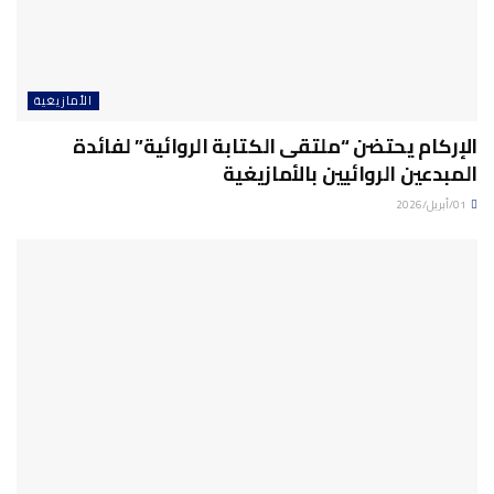
الأمازيغية
الإركام يحتضن “ملتقى الكتابة الروائية” لفائدة
المبدعين الروائيين بالأمازيغية
01/أبريل/2026