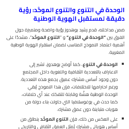
الوحدة في التنوع والتنوع الموحَّد: رؤية
دقيقة لمستقبل الهوية الوطنية
ضمن مداخلته، قدم رشيد بوهدوز رؤية واضحة ومتميزة حول
الفرق بين
“
الوحدة في التنوع
“
و “
التنوع الموحَّد
“، مشددًا على
أهمية اعتماد النموذج المناسب لضمان استقرار الهوية الوطنية
المغربية.
الوحدة في التنوع
، كما أوضح بوهدوز، تشير إلى
الاعتراف بالتعددية الثقافية واللغوية داخل المجتمع
دون وجود أساس مشترك عميق يجمع هذه التعددية.
ورغم احترامها للاختلافات، فإن هذا النموذج يُبقي
الوحدة الوطنية هشّة وقابلة للتفكك عند أي خلافات،
كما حدث في يوغوسلافيا التي حاولت بناء دولة من
هويات متباينة دون عمق مشترك.
على العكس من ذلك، فإن
التنوع الموحَّد
ينطلق من
أساس هوياتي مشترك يُمثل العمق الثقافي والتاريخي