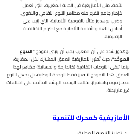
للأمة، مثل الأمازيغية في الحالة المغربية، التي تعمل
كإطار جامع تتفرع منه مظاهر التنوع الثقافي واللغوي.
وضرب بوهدوز مثالًا بالقومية الألمانية، التي بُنيت على
أساس اللغة والثقافة الألمانية مع احترام الاختلافات
الإقليمية.
بوهدوز شدد على أن المغرب يجب أن يتبنى نموذج
“
التنوع
الموحَّد
“
، حيث تُعتبر الأمازيغية العمق المشترك لكل المغاربة،
بينما تبقى التنوعات الثقافية (كالدارجة والحسانية) مظاهر لهذا
العمق. هذا النموذج لا يعزز فقط الوحدة الوطنية، بل يجعل التنوع
مصدر قوة واستقرار، بخلاف الوحدة الهشة القائمة على اختلافات
غير مترابطة.
الأمازيغية كمحرك للتنمية
تعزيز التنمية المحلية: