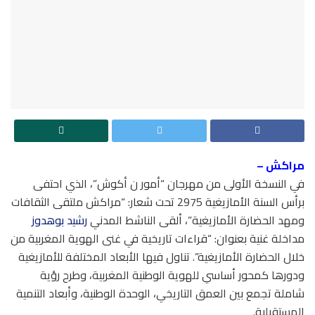
مراكش –
في النسخة الأولى من مهرجان “أمور ن أكوش”، الذي احتفى
برأس السنة الأمازيغية 2975 تحت شعار: “مراكش ملتقى الثقافات
ومهد الحضارة الأمازيغية”، ألقى الناشط المدني
رشيد بوهدوز
مداخلة غنية بعنوان: “قراءات تاريخية في غنى الهوية المغربية من
خلال الحضارة الأمازيغية”. تناول فيها الأبعاد المختلفة للأمازيغية
ودورها كمحور أساسي للهوية الوطنية المغربية، وطرح رؤية
شاملة تجمع بين العمق التاريخي، الوحدة الوطنية، وأبعاد التنمية
المستقبلية.