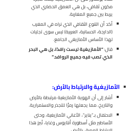
مكون ثقافي، بل هي العمق الحضاري الذي
يربط بين جميع المغاربة.
أكد أن التنوع الثقافي الذي نراه في المغرب
(الدارجة، الحسانية، العربية) ليس سوى تجليات
لهذا الأساس الأمازيغي الجامع.
قال:
“الأمازيغية ليست رافدًا، بل هي البحر
الذي تصب فيه جميع الروافد.”
الأمازيغية والارتباط بالأرض:
أشار إلى أن الهوية الأمازيغية مرتبطة بالأرض
والتاريخ، مما يجعلها رمزًا للتجذر والاستمرارية.
الاحتفال بـ”يناير”، الأغاني الأمازيغية، وحتى
الأساطير مثل أسطورة أنتايوس وغايا، تُبرز هذا
الارتباط العميق بالأرض.