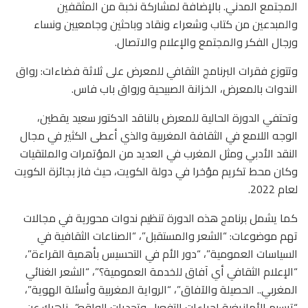
المجتمع المدني. بالإضافة لمشاركة نخبة من المثقفين
والمبدعين من كتاب وشعراء ونقاد وباحثين وجامعيين ونساء
ورجال الفكر والمجتمع والإعلام والاتصال.
وتتوزع فقرات البرنامج الثقافي للمعرض على ثلاثة فضاءات: رواق
الندوات بالمعرض، الخزانة الصبيحية ورواق باب فاس.
وتحتفي الدورة الحالية للمعرض بالناقد الدكتور سعيد يقطين،
الوجه اللامع في الثقافة المغربية والذي أعطى الكثير في مجال
النقد الأدبي ومثل المغرب في العديد من المؤتمرات والملتقيات
وكان محط تكريم مؤخرا في دولة الكويت، حيث فاز بجائزة الكويت
لعام 2022.
كما يشمل برنامج هذه الدورة تنظيم ندوات محورية في مجالات
تهم موضوعات: “الشعر والمستقبل”، “الصناعات الثقافية في
السياسات العمومية”، “دور الأم في التحسيس بأهمية القراءة”،
“الإعلام الثقافي أي آفاق للخدمة العمومية؟”، “الشعر الغنائي
المغربي.. الحصيلة والآفاق”، “الرواية المغربية وأسئلة الهوية”،
“ترسيم الأمازيغية إجراءات التفعيل وتحديات الواقع”.. ناهيك عن