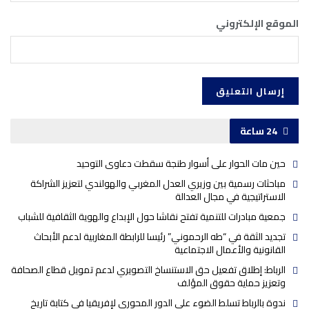
الموقع الإلكتروني
24 ساعة
حين مات الحوار على أسوار طنجة سقطت دعاوى التوحيد
مباحثات رسمية بين وزيري العدل المغربي والهولندي لتعزيز الشراكة
الاستراتيجية في مجال العدالة
جمعية مبادرات للتنمية تفتح نقاشا حول الإبداع والهوية الثقافية للشباب
تجديد الثقة في “طه الرحموني” رئيسا للرابطة المغاربية لدعم الأبحاث
القانونية والأعمال الاجتماعية
الرباط: إطلاق تفعيل حق الاستنساخ التصويري لدعم تمويل قطاع الصحافة
وتعزيز حماية حقوق المؤلف
ندوة بالرباط تسلط الضوء على الدور المحوري لإفريقيا في كتابة تاريخ