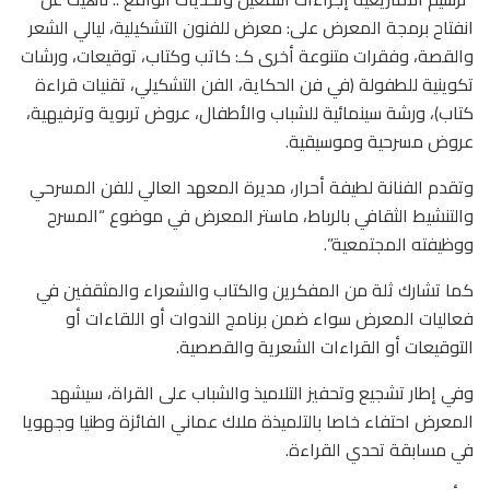
انفتاح برمجة المعرض على: معرض للفنون التشكيلية، ليالي الشعر
والقصة، وفقرات متنوعة أخرى كـ: كاتب وكتاب، توقيعات، ورشات
تكوينية للطفولة (في فن الحكاية، الفن التشكيلي، تقنيات قراءة
كتاب)، ورشة سينمائية للشباب والأطفال، عروض تربوية وترفيهية،
عروض مسرحية وموسيقية.
وتقدم الفنانة لطيفة أحرار، مديرة المعهد العالي للفن المسرحي
والتنشيط الثقافي بالرباط، ماستر المعرض في موضوع “المسرح
ووظيفته المجتمعية”.
كما تشارك ثلة من المفكرين والكتاب والشعراء والمثقفين في
فعاليات المعرض سواء ضمن برنامج الندوات أو اللقاءات أو
التوقيعات أو القراءات الشعرية والقصصية.
وفي إطار تشجيع وتحفيز التلاميذ والشباب على القراة، سيشهد
المعرض احتفاء خاصا بالتلميذة ملاك عماني الفائزة وطنيا وجهويا
في مسابقة تحدي القراءة.