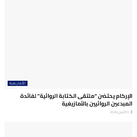
الأمازيغية
الإركام يحتضن “ملتقى الكتابة الروائية” لفائدة
المبدعين الروائيين بالأمازيغية
01/أبريل/2026