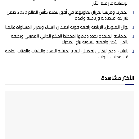
الإنسانية عبر علم الآثار
المغرب وفرنسا يعززان تعاونهما في أفق تنظيم كأس العالم 2030 ضمن
شراكة اقتصادية ورياضية واعدة
نوال المتوكل: الرياضة رافعة قوية لتمكين النساء وتعزيز المساواة عالميا
المملكة المتحدة تجدد دعمها لمخطط الحكم الذاتي المغربي وتصفه
بالحل الأكثر واقعية لتسوية نزاع الصحراء
بايتاس: دعم انتخابي تفضيلي لتعزيز تمثيلية النساء والشباب والفئات الخاصة
في مجلس النواب
الأكثر مشاهدة