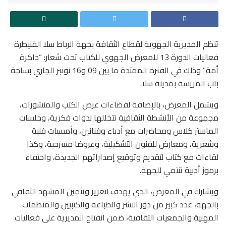
تنظم المديرية الجهوية لقطاع الثقافة بجهة الرباط سلا القنيطرة
فعاليات الدورة 13 للمعرض الجهوي للكتاب تحت شعار: “ذاكرة
أمة” وذلك في الفترة الممتدة ما بين 09 و16 نونبر الجاري بساحة
باب المريسة بمدينة سلا.
ويشمل المعرض، بالإضافة لفضاءات عرض الكتب والمنشورات،
مجموعة من الأنشطة الثقافية تتخللها ندوات فكرية، وجلسات
الماستر كلاس ومحاضرات مع أدباء وفنانين، وأمسيات فنية
وشعرية، ومعارض للفنون التشكيلية، وعروضا مسرحية، وكذا
لقاءات مع كتاب لتقديم وتوقيع إصداراتهم الجديدة، واحتفاء
برموز أدبية تنتمي للجهة.
ويشارك في المعرض، الذي يهدف لتعزيز وتثمين المشهد الثقافي
بالجهة، عدد كبير من دور النشر والطباعة والكتبيين والمنظمات
المهنية والجمعيات الثقافية، ضمن انفتاح المديرية على فعاليات