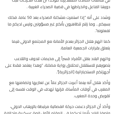
في نقاشات المائدة المستديرة، مؤكدا أن هذه التحركات تثبت
دورها الفاعل وانخراطها في قضية الصحراء الغربية .
وشدد على أنه “إذا استمرت مشكلة الصحراء بعد 50 عاما، فذلك
بسببكم… وما زلتم تتظاهرون بأنكم غير مسؤولين وليس لديكم ما
تفعلونه”.
كما اتهم هلال الجزائر بعدم الأمانة مع المجتمع الدولي فيما
يتعلق بقرارات الجمعية العامة.
واتهم البلاد بنقل الأفراد قسراً إلى مخيمات تندوف والتلاعب
بتصورهم للاستقلال لاختلاق رواية مضللة، “وهذا يعتمد فقط على
أجهزتكم الاستخباراتية [الجزائرية]”.
وأكد هلال أنه بينما أعربت الجزائر علناً عن تعازيها وتضامنها مع
المغرب في أوقات المأساة، فإنها تهدف في الوقت نفسه إلى
تقويض وحدة المغرب.
وأكد أن الجزائر دعمت حركة انفصالية مرتبطة بالإرهاب الدولي،
واصفا البلاد بأنها تحركها في المقام الأول قوة عسكرية متحالفة