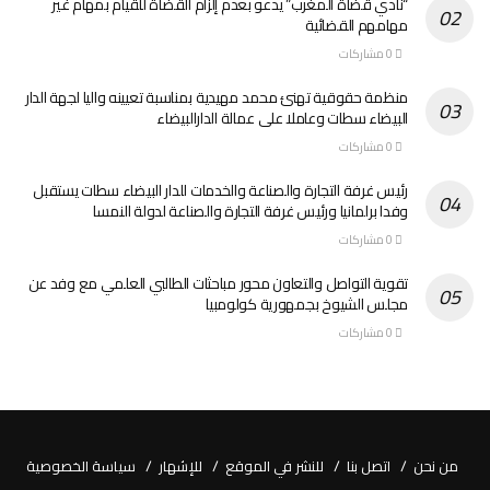
“نادي قضاة المغرب” يدعو بعدم إلزام القضاة للقيام بمهام غير
مهامهم القضائية
0 مشاركات
منظمة حقوقية تهنئ محمد مهيدية بمناسبة تعيينه واليا لجهة الدار
البيضاء سطات وعاملا على عمالة الدارالبيضاء
0 مشاركات
رئيس غرفة التجارة والصناعة والخدمات للدار البيضاء سطات يستقبل
وفدا برلمانيا ورئيس غرفة التجارة والصناعة لدولة النمسا
0 مشاركات
تقوية التواصل والتعاون محور مباحثات الطالبي العلمي مع وفد عن
مجلس الشيوخ بجمهورية كولومبيا
0 مشاركات
من نحن
اتصل بنا
للنشر في الموقع
للإشهار
سياسة الخصوصية