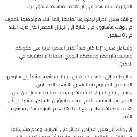
الجزائرية، لكنه شدد على أن هذه المناسبة تستحق الرد.
وانتقد هلال الجزائر لإظهارها تعاطفا زائفا أثناء مهاجمتها للمغرب
في وقت مأساوي، في إشارة إلى الزلزال المدمر الذي ضرب البلاد
في 8 سبتمبر.
وتساءل هلال: “إذا كان مبدأ تقرير المصير عزيزا على عقولكم
ومرتبطا بتاريخكم وحمضكم النووي، فلماذا لا تطبقونه في
بلدكم”.
وبالإضافة إلى ذلك، واجه هلال الجزائر مباشرة، مشيراً إلى سلوكها
المتناقض المزعوم فيما يتعلق بالشعب الصحراوي.
وانتقد إغلاق الجزائر للمخيمات وعرقلة عملية التسجيل من قبل
المفوضية السامية للأمم المتحدة لشؤون اللاجئين، مشيرا إلى أن
هذه التصرفات تتعارض مع ادعاءها بعدم التورط بشكل مباشر في
الأمر.
إلى ذلك، أبرز هلال اعتراض الجزائر على القرارات وعدم مشاركتها