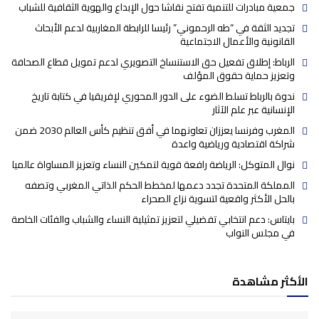
جمعية مبادرات للتنمية تفتح نقاشا حول الإبداع والهوية الثقافية للشباب
تجديد الثقة في “طه الرحموني” رئيسا للرابطة المغاربية لدعم الأبحاث
القانونية والأعمال الاجتماعية
الرباط: إطلاق تفعيل حق الاستنساخ التصويري لدعم تمويل قطاع الصحافة
وتعزيز حماية حقوق المؤلف
ندوة بالرباط تسلط الضوء على الدور المحوري لإفريقيا في كتابة تاريخ
الإنسانية عبر علم الآثار
المغرب وفرنسا يعززان تعاونهما في أفق تنظيم كأس العالم 2030 ضمن
شراكة اقتصادية ورياضية واعدة
نوال المتوكل: الرياضة رافعة قوية لتمكين النساء وتعزيز المساواة عالميا
المملكة المتحدة تجدد دعمها لمخطط الحكم الذاتي المغربي وتصفه
بالحل الأكثر واقعية لتسوية نزاع الصحراء
بايتاس: دعم انتخابي تفضيلي لتعزيز تمثيلية النساء والشباب والفئات الخاصة
في مجلس النواب
الأكثر مشاهدة