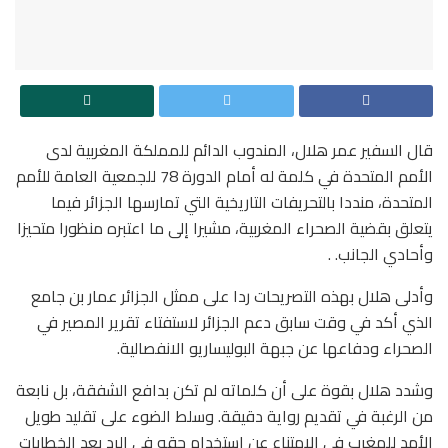
قال السفير عمر هلال، المندوب الدائم للمملكة المغربية لدى
الأمم المتحدة في كلمة له أمام الدورة 78 للجمعية العامة للأمم
المتحدة، منددا بالتحريفات التاريخية التي تمارسها الجزائر فيما
يتعلق بقضية الصحراء المغربية، مشيرا إلى ما اعتبره منظورا متحيزا
وأحادي الجانب. .
وأدلى هلال بهذه التصريحات ردا على ممثل الجزائر عمار بن جامع
الذي أكد في وقت سابق دعم الجزائر لاستفتاء تقرير المصير في
الصحراء ودفاعها عن جبهة البوليساريو الانفصالية.
وشدد هلال بقوة على أن كلماته لم تكن بدافع الشفقة، بل نابعة
من الرغبة في تقديم رواية دقيقة. وسلط الضوء على تقليد طويل
الأمد للمغرب في الامتناع عن استخدام حقه في الرد بعد الخطابات