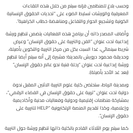
وحسب بلاغ للمنظمين فإنه سيتم من خلال هذه اللقاءات
المعرفية والورشات تسليط الضوء على “تحديات الحقوق الإنسانية
الكونية وتشجيع الحوار والتفاعل ومناهضة خطاب الكراهية”.
وأضاف المصدر ذاته أن برنامج هذه الفعاليات يتضمن تنظيم ورشة
إبداعية تحت عنوان “الفن والتربية على حقوق الإنسان” وعرض
شريط سينمائي، غدا السبت بكل من مركز التربية والتكوين بأصيلة،
وحديقة محمود درويش بالمدينة؛ مشيرة إلى أنه سيتم أيضا تنظيم
ورشة إبداعية تحت عنوان “رحلة فنية نحو عالم حقوق الإنسان”
(بعد غد الأحد بأصيلة).
وبمدينة الرباط، ستحتضن كلية علوم التربية الاثنين المقبل ندوة
دولية تحت عنوان “تربية على حقوق الإنسان في الفضاء الرقمي”،
بمشاركة منظمات إقليمية ودولية وفعاليات مدنية وأكاديمية
وإعلامية، وكذا تقديم المنصة الإلكترونية “HELP للتربية على
حقوق الإنسان”.
كما سيتم يوم الثلاثاء القادم بالكلية ذاتها تنظيم ورشة حول التربية