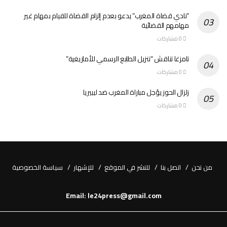
“نادي قضاة المغرب” يدعو بعدم إلزام القضاة للقيام بمهام غير
مهامهم القضائية
0 مشاركات
تامزغا تناقش “تنزيل الطابع الرسمي للأمازيغية”
0 مشاركات
زلزال الحوز يؤجل مباراة المغرب ضد ليبيريا
0 مشاركات
من نحن
اتصل بنا
للنشر في الموقع
للإشهار
سياسة الخصوصية
Email: le24press@gmail.com