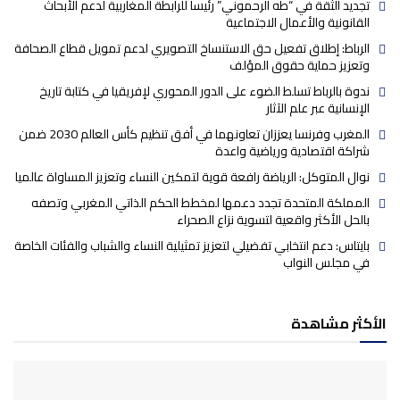
تجديد الثقة في “طه الرحموني” رئيسا للرابطة المغاربية لدعم الأبحاث
القانونية والأعمال الاجتماعية
الرباط: إطلاق تفعيل حق الاستنساخ التصويري لدعم تمويل قطاع الصحافة
وتعزيز حماية حقوق المؤلف
ندوة بالرباط تسلط الضوء على الدور المحوري لإفريقيا في كتابة تاريخ
الإنسانية عبر علم الآثار
المغرب وفرنسا يعززان تعاونهما في أفق تنظيم كأس العالم 2030 ضمن
شراكة اقتصادية ورياضية واعدة
نوال المتوكل: الرياضة رافعة قوية لتمكين النساء وتعزيز المساواة عالميا
المملكة المتحدة تجدد دعمها لمخطط الحكم الذاتي المغربي وتصفه
بالحل الأكثر واقعية لتسوية نزاع الصحراء
بايتاس: دعم انتخابي تفضيلي لتعزيز تمثيلية النساء والشباب والفئات الخاصة
في مجلس النواب
الأكثر مشاهدة