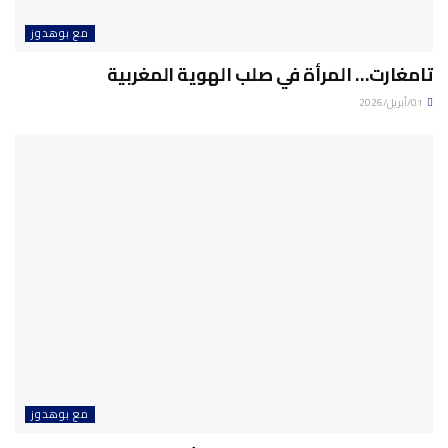
مع بوهدوز
تامغارت… المرأة في صلب الهوية المغربية
01/أبريل/2026
مع بوهدوز