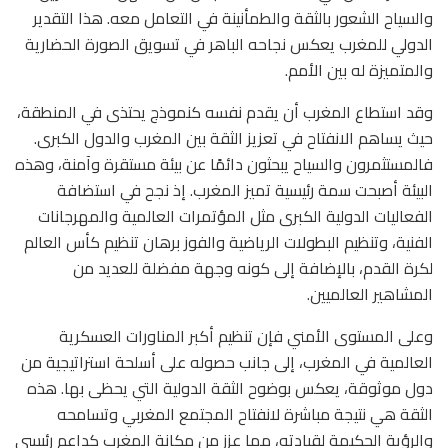
والسياح الشعور بالثقة والطمأنينة في التعامل معه. هذا التقدير
الدولي للمغرب يعكس نجاحه الباهر في تسويق الصورة الحضارية
والمتميزة له بين الأمم.
وقد استطاع المغرب أن يقدم نفسه كنموذج يحتذى في المنطقة،
حيث يساهم الانفتاح في تعزيز الثقة بين المغرب والدول الكبرى.
فالمستثمرون والسياح يبحثون دائمًا عن بيئة مستقرة وآمنة، وهذه
البيئة أصبحت سمة رئيسية تميز المغرب. إذ نجح في استضافة
الفعاليات الدولية الكبرى مثل المؤتمرات العالمية والمهرجانات
الفنية، وتنظيم البطولات الرياضية والفوز برهان تنظيم كأس العالم
لكرة القدم، بالإضافة إلى كونه وجهة مفضلة للعديد من
المشاهير العالميين.
وعلى المستوى الأمني فإن تنظيم أكبر المناورات العسكرية
العالمية في المغرب، إلى جانب حصوله على أسلحة استراتيجية من
دول موثوقة، يعكس بوضوح الثقة الدولية التي يحظى بها. هذه
الثقة هي نتيجة مباشرة لانفتاح المجتمع المغربي وتسامحه
والرؤية الحكيمة لقيادته، مما عزز من مكانة المغرب كداعم رئيسي