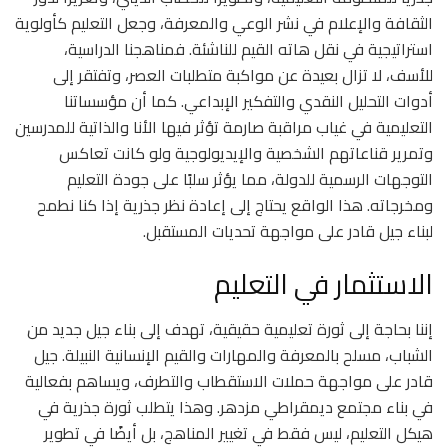
الثقافة والإعلام في نشر الوعي والمعرفة، وجعل التعليم كأولوية
استراتيجية في نقل هاته القيم للناشئة. فمناهجنا الدراسية،
للأسف، لا تزال بعيدة عن مواكبة متطلبات العصر، وتفتقر إلى
أدوات التحليل النقدي والتفكير الإبداعي. كما أن مؤسساتنا
التعليمية في غياب مراقبة صارمة تؤثر فيها الأنا والذاتية للمدرسين
وتمرير قناعاتهم الشخصية والإيديولوجية ولو كانت تعاكس
التوجهات الرسمية للدولة، مما يؤثر سلبًا على جودة التعليم
ومخرجاته. هذا الواقع يحتاج إلى إعادة نظر جذرية إذا كنا نطمح
لبناء جيل قادر على مواجهة تحديات المستقبل.
الاستثمار في التعليم
إننا بحاجة إلى ثورة تعليمية حقيقية، تهدف إلى بناء جيل جديد من
الشباب، مسلح بالمعرفة والمهارات والقيم الإنسانية النبيلة. جيل
قادر على مواجهة حملات الاستقطاب والتطرف، ويساهم بفعالية
في بناء مجتمع ديمقراطي مزدهر. وهذا يتطلب ثورة جذرية في
هيكل التعليم، ليس فقط في تغيير المناهج، بل أيضًا في تطوير