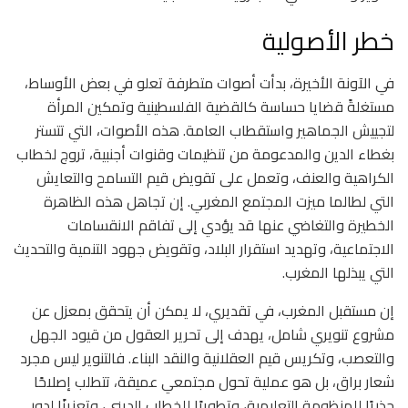
خطر الأصولية
في الآونة الأخيرة، بدأت أصوات متطرفة تعلو في بعض الأوساط،
مستغلةً قضايا حساسة كالقضية الفلسطينية وتمكين المرأة
لتجييش الجماهير واستقطاب العامة. هذه الأصوات، التي تتستر
بغطاء الدين والمدعومة من تنظيمات وقنوات أجنبية، تروج لخطاب
الكراهية والعنف، وتعمل على تقويض قيم التسامح والتعايش
التي لطالما ميزت المجتمع المغربي. إن تجاهل هذه الظاهرة
الخطيرة والتغاضي عنها قد يؤدي إلى تفاقم الانقسامات
الاجتماعية، وتهديد استقرار البلاد، وتقويض جهود التنمية والتحديث
التي يبذلها المغرب.
إن مستقبل المغرب، في تقديري، لا يمكن أن يتحقق بمعزل عن
مشروع تنويري شامل، يهدف إلى تحرير العقول من قيود الجهل
والتعصب، وتكريس قيم العقلانية والنقد البناء. فالتنوير ليس مجرد
شعار براق، بل هو عملية تحول مجتمعي عميقة، تتطلب إصلاحًا
جذريًا للمنظومة التعليمية، وتطويرًا للخطاب الديني، وتعزيزًا لدور