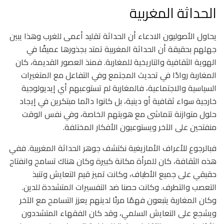
الحداثة المغربية
يحاول الأصوليون الادعاء أن الحداثة تقليد أعمى للغرب وهذا يبين
جهلهم بحقيقة أن الحداثة المغربية تمتد بجذورها عميقًا في
الهوية الثقافية والتاريخية للمغاربة. فمنذ العصور القديمة، كان
المغاربة روادًا في تحديث المجتمع وفي التفاعل مع المتغيرات
السياسية والاجتماعية، فالمغاربة لم تستوعبهم أي إيديولوجية
خارجية سواء ثقافية أو دينية، بل كانوا دائما مبتكرين في إيجاد
حلول متوازنة تتماشى مع هويتهم الخاصة، وفي نفس الوقت
منفتحين على الآخر ويستوعبون الأفكار المختلفة.
فبالرجوع للأعراف الأمازيغية نكتشف جوهر الحداثة المغربية. ففي
هذه الثقافة، كان للمرأة مكانة كبيرة وكان هناك تسامح وانفتاح
حقيقي على جميع الأطياف، وكانت تميز قيم التعايش وتنبذ
التعصب والتطرف. وكانت حصنا ضد التفسيرات المتشددة للدين.
وكان المغاربة يتبعون فهمًا مرنًا لدينهم يعزز التسامح مع الآخر
ويشجع على التعايش السلمي، وقد كان الفقهاء المتشددون