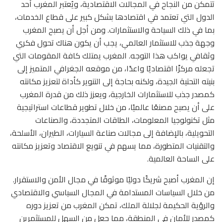
تتمكن من النجاح في المجالات الاقتصادية، ويُعتبر المغرب أحد
الدول التي تعتمد في اقتصادها بشكل كبير على قطاع الخدمات،
بما في ذلك السياحة والاستثمارات. ومن أجل أن يصبح المغرب
وجهة جذب للاستثمار العالمي، يجب أن يكون هناك تحول فكري
وثقافي يواكب هذا التوجه. المغرب يمتلك كافة المقومات التي
تجعله مركزًا اقتصاديًا واعدًا، من موقعه الجغرافي المتميز إلى
بنيته التحتية الجيدة، ولكنه بحاجة إلى التنوير كأداة لتعزيز مكانته
كمصدر جذب للاستثمارات الخارجية، ويعزز ذلك من قدرة المغرب
على أن يصبح مصنعًا عالميًا، من خلال تطوير قطاعات استراتيجية
مثل تكنولوجيا المعلومات، الطاقات المتجددة، والصناعات
التحويلية، بالإضافة إلى مجالات صناعة السيارات، الطيران، الأسلحة،
والتقنيات المتطورة، مما يسهم في تنويع الاقتصاد وتعزيز مكانته
على الساحة العالمية.
إن المغرب أصبح شريكًا دوليًا موثوقًا في مجال الأمن والاستقرار.
من خلال السياسات المستدامة في المجال السياسي والاقتصادي
والرؤية الحكيمة لجلالة الملك، تمكن المغرب من تعزيز دوره
كمصدر للأمان في المنطقة، مما جعل من السهل للمستثمرين