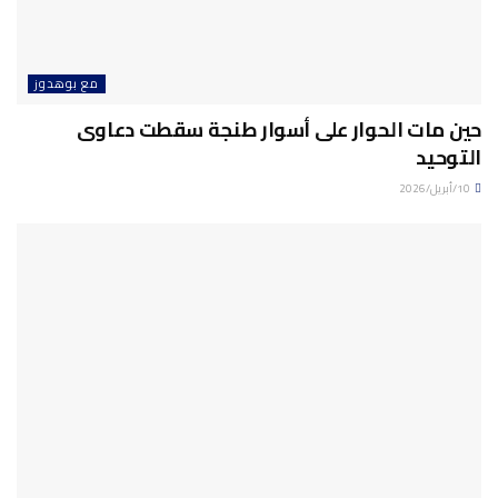
مع بوهدوز
حين مات الحوار على أسوار طنجة سقطت دعاوى
التوحيد
10/أبريل/2026