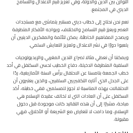
التوازن بين الدين والدولة، وفي تعزيز قيم الاعتدال والتسامح
الديني في المجتمع.
نعم نحن نحتاج إلى خطاب ديني مستنير يتماشى مع مستجدات
العصر ويعزز قيم التسامح والاختلاف، ويواجه الأفكار المتطرفة
ويصحح المفاهيم الخاطئة. يمكن للأئمة والمفكرين الدينيين أن
يلعبوا دورًا في نشر الاعتدال وتعزيز التعايش السلمي.
ويمكننا أن نعطي مثالا لصراع التدين المغربي والإيديولوجيات
السلفية المتطرفة الدخيلة، دفاع الخطيب لحسن السكنفل في أحد
خطب الجمعة بتامسنا عن الاحتفال برأس السنة الأمازيغية، ردًا
على الجدل الذي أثاره التكفيريين السلفيين، والذين يعتبرون أن
الاحتفالات بهذه المناسبة لا تجوز للمسلمين. ففي خطبته، أكد
السكنفل على أن العادات التي لا تخالف عقيدة الإسلام هي
مباحة، مشيرًا إلى أن هذه التقاليد كانت موجودة قبل دخول
الإسلام، وما دامت لا تتعارض مع الشريعة أو الأخلاق، فهي
مقبولة.