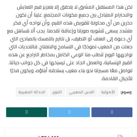
لكن هذا المستقبل المشرق لا يتحقق إلا بتعزيز قيم التعايش
والاحترام المتبادل بين جميع مكونات المجتمع. علينا أن نكون
حذرين من أي محاولة لتقويض هذه القيم، وأن نواجه أي فكر
متشدد يسعى لتشويه صورتنا وإعاقة تقدمنا. يجب ألا نتساهل مع
أي دعوة إلى العنف أو التطرف، بل نلتزم بالتمسك بالمبادئ التي
جعلت من المغرب نموذجًا في التسامح والانفتاح. فالتحديات التي
نواجهها اليوم تتطلب منا الوعي الكامل بمخاطر التراجع عن هذه
القيم الإنسانية، والعمل الجاد على ترسيخها في كل جوانب حياتنا.
لنواصل معًا مسيرتنا نحو بناء مغرب يستحقه أبناؤه، ويكون فخرًا
للأجيال القادمة.
وسوم:
الأصولية
التدين المغربي
التنوير
الحداثة المغربية