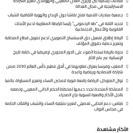
مباحثات رسمية بين وزيري العدل المغربي والهولندي لتعزيز الشراكة
الاستراتيجية في مجال العدالة
جمعية مبادرات للتنمية تفتح نقاشا حول الإبداع والهوية الثقافية للشباب
تجديد الثقة في “طه الرحموني” رئيسا للرابطة المغاربية لدعم الأبحاث
القانونية والأعمال الاجتماعية
الرباط: إطلاق تفعيل حق الاستنساخ التصويري لدعم تمويل قطاع الصحافة
وتعزيز حماية حقوق المؤلف
ندوة بالرباط تسلط الضوء على الدور المحوري لإفريقيا في كتابة تاريخ
الإنسانية عبر علم الآثار
المغرب وفرنسا يعززان تعاونهما في أفق تنظيم كأس العالم 2030 ضمن
شراكة اقتصادية ورياضية واعدة
نوال المتوكل: الرياضة رافعة قوية لتمكين النساء وتعزيز المساواة عالميا
المملكة المتحدة تجدد دعمها لمخطط الحكم الذاتي المغربي وتصفه
بالحل الأكثر واقعية لتسوية نزاع الصحراء
بايتاس: دعم انتخابي تفضيلي لتعزيز تمثيلية النساء والشباب والفئات الخاصة
في مجلس النواب
الأكثر مشاهدة