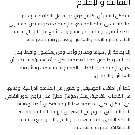
الثقافة والإعلام
لا يمكن للتنوير أن يكتمل دون دور فاعل للثقافة والإعلام.
فالثقافة هي مرآة المجتمع، والإعلام هو صوته. نحن بحاجة إلى
فضاء ثقافي وإعلامي حر ومسؤول، يشجع على الإبداع والنقد
البناء، ويحترم التعبير والتعايش ويعكس قيم تامغرابيت.
إننا بحاجة إلى سينما ومسرح وأدب وفن يعكسون واقعنا بكل
تجلياته، ويطرحون قضايا مجتمعنا بكل جرأة ومسؤولية. يجب أن
يكون الإعلام منبرا للخطاب المنفتح والمتسامح، وينشر قيم
التعايش والاعتدال،
كما أن اختفاء الموسيقى والفنون من المناهج الدراسية، وغيابها
عن القاعات الثقافية، يشكل مؤشرًا خطيرًا على تراجع الدور الثقافي
في تشكيل وعي المجتمع. هذا التراجع يعكس أيضًا تهميشًا
للمجالات التي تسهم في التعبير عن الهوية الثقافية وتحفيز
التفكير النقدي، مما يضعف قدرتنا على التحاور مع مختلف
الاتجاهات الفكرية والثقافية.