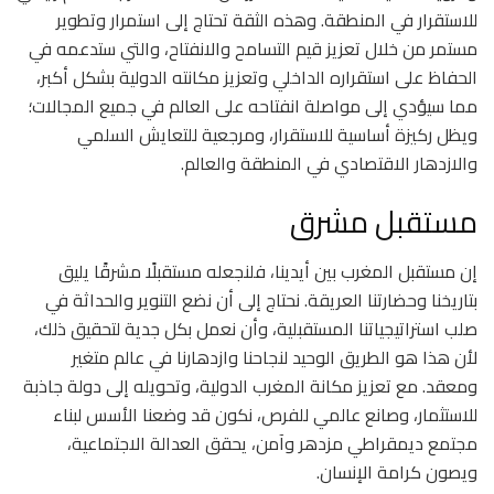
للاستقرار في المنطقة. وهذه الثقة تحتاج إلى استمرار وتطوير
مستمر من خلال تعزيز قيم التسامح والانفتاح، والتي ستدعمه في
الحفاظ على استقراره الداخلي وتعزيز مكانته الدولية بشكل أكبر،
مما سيؤدي إلى مواصلة انفتاحه على العالم في جميع المجالات؛
ويظل ركيزة أساسية للاستقرار، ومرجعية للتعايش السلمي
والازدهار الاقتصادي في المنطقة والعالم.
مستقبل مشرق
إن مستقبل المغرب بين أيدينا، فلنجعله مستقبلًا مشرقًا يليق
بتاريخنا وحضارتنا العريقة. نحتاج إلى أن نضع التنوير والحداثة في
صلب استراتيجياتنا المستقبلية، وأن نعمل بكل جدية لتحقيق ذلك،
لأن هذا هو الطريق الوحيد لنجاحنا وازدهارنا في عالم متغير
ومعقد. مع تعزيز مكانة المغرب الدولية، وتحويله إلى دولة جاذبة
للاستثمار، وصانع عالمي للفرص، نكون قد وضعنا الأسس لبناء
مجتمع ديمقراطي مزدهر وآمن، يحقق العدالة الاجتماعية،
ويصون كرامة الإنسان.