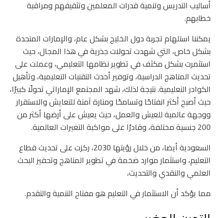
أساليب التدريس وتنمية قدرات المعلمين وتثقيفهم ومراقبة
خطابهم.
يمكننا استلهام تجربة دول الخليج بشكل عام، والإمارات المتحدة
بشكل خاص، التي شهدت تحولات جذرية في هذا المجال، حيث
استثمرت بشكل مكثف في تطوير نظامها التعليمي، وعملت على
تحديث المناهج الدراسية، وتوفير أحدث التقنيات التعليمية، وتأهيل
الكوادر التعليمية. نتيجة لذلك، شهد المجتمع الإماراتي تحولًا كبيرًا،
حيث أصبح أكثر انفتاحًا وتسامحًا ومنارة آمنة للتعايش والاستقرار
ووجهة عالمية للعيش والعمل، حيث يعيش على أرضها أكثر من
200 جنسية مختلفة، وقادرًا على مواكبة التغيرات العالمية.
السعودية أيضا، من خلال رؤيتها 2030، ركزت على تحديث قطاع
التعليم، واستثمار موارد ضخمة في تطوير المناهج وتحفيز البحث
العلمي والنقدي والتحديث،
مما يؤكد أن الاستثمار في التعليم هو مفتاح التنمية والتقدم.