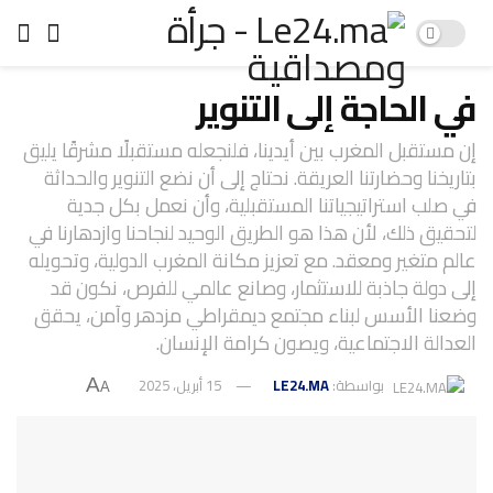
في الحاجة إلى التنوير
إن مستقبل المغرب بين أيدينا، فلنجعله مستقبلًا مشرقًا يليق
بتاريخنا وحضارتنا العريقة. نحتاج إلى أن نضع التنوير والحداثة
في صلب استراتيجياتنا المستقبلية، وأن نعمل بكل جدية
لتحقيق ذلك، لأن هذا هو الطريق الوحيد لنجاحنا وازدهارنا في
عالم متغير ومعقد. مع تعزيز مكانة المغرب الدولية، وتحويله
إلى دولة جاذبة للاستثمار، وصانع عالمي للفرص، نكون قد
وضعنا الأسس لبناء مجتمع ديمقراطي مزدهر وآمن، يحقق
العدالة الاجتماعية، ويصون كرامة الإنسان.
بواسطة:
LE24.MA
15 أبريل، 2025
A
A