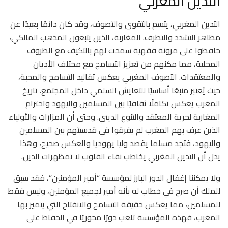
التدين المغربي
التدين المغربي، يتسم بالتقوى والتصوف، وقد كان دائمًا بعيدًا عن
مظاهر التشدد والتطرف. المغاربة، الذين يتبعون المذهب المالكي،
حافظوا على مرونة فقهية سمحت لهم بالتكيف مع الظروف
المحلية، مما مكنهم من تعزيز التسامح مع مختلف الأديان
والمعتقدات. التصوف المغربي يعكس تقاليد التسامح والمحبة،
حيث يُعتبر منبعًا أساسيًا للتعايش السلمي داخل المجتمع. تاريخ
المغرب يعكس تكاملًا ثقافيًا بين المسلمين واليهود واحترام
المغاربة لحرية المعتقد والتنوع الديني. وحتى أن المزارات والأولياء
الذين عرف بهم المغرب لم يفرقوا في قدسيتهم بين المسلمين
واليهود، فتجد مسلما يقصد وليا يهوديا والعكس صحيح، وهذا
يدل أن التدين المغربي يخاطب نقاء القلوب لا تمظهرات الدين.
ولا يمكننا إغفال الدور البارز لمؤسسة “أمير المؤمنين”، فقد سبق
للملك أن صرح في خطاب له بأنه أمير لجميع المؤمنين، وليس فقط
للمسلمين، مما يعكس حقيقة التسامح والانفتاح التي يتميز بها
المغرب، فهذه المؤسسة تلعب دورًا محوريًا في الحفاظ على