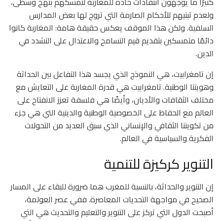
كثيرًا ما يوجهون انتقادات حادة للمغاربة لتمسكهم بنهج وسطى،
ولعدم تبنيهم للأحكام الصارمة التي تروج لها بعض المدارس
السلفية. ولكن هذا الموقف يعكس حقيقة هامة: المغاربة كانوا
دائمًا متمسكين بتقديم قيم التسامح والاعتدال على التشدد في
الدين.
إن تامغرابيت، هي النموذج الذي يجسد هذا التفاعل بين الحداثة
وهويتنا الوطنية. تامغرابيت هي قدرة المغاربة على التعايش مع
مختلف الثقافات والأديان، وأيضًا هي فلسفة تعزز الانفتاح على
العالم مع الحفاظ على الخصوصية الوطنية والدينية التي هي جزء
من تكويننا الثقافي والإنساني الذي سبق العديد من التحولات
الفكرية والسياسية في العالم.
التنوير كركيزة للتنمية
إن التنوير والحداثة، بالنسبة للمغرب هما ضرورة للبقاء على المسار
الصحيح في مواجهة التحديات المعاصرة. ففي عصر العولمة،
أصبحت الدول التي تركز على التنوير والتعليم والتحديث هي التي