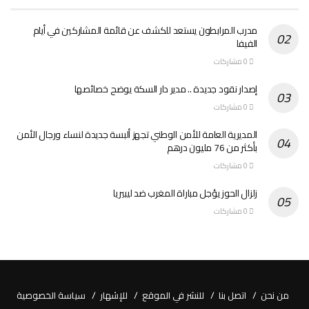
مدرب المرابطون يستعد للكشف عن قائمة المشاركين في أيام
الفيفا
0 مشاركات
إصدار نقود جديدة .. مدير دار السكة يوضح خصائصها
0 مشاركات
المديرية العامة للأمن الوطني تجهز ألبسة جديدة لنساء ورجال الأمن
بأكثر من 76 مليون درهم
0 مشاركات
زلزال الحوز يؤجل مباراة المغرب ضد ليبيريا
0 مشاركات
من نحن
اتصل بنا
للنشر في الموقع
للإشهار
سياسة الخصوصية