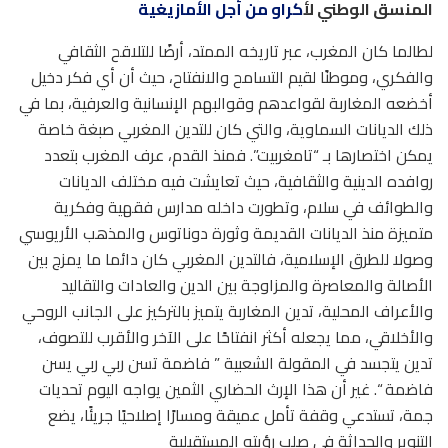
المنسق الوطني ل
أكراو من أجل الأمازيغية
لطالما كان المغرب، عبر تاريخه الممتد، أرضًا للتلاقح الثقافي
والفكري، وموطنًا لقيم التسامح والانفتاح، حيث أن أي فكر دخيل
أخضعه المغاربة لقواعدهم وقوالبهم الإنسانية والعرفية، بما في
ذلك الديانات السماوية، والتي كان للتدين المغربي صبغة خاصة
يمكن اختصارها بـ “تامغربيت”. فمنذ القدم، عرف المغرب بتعدد
روافده الدينية والثقافية، حيث تعايشت فيه مختلف الديانات
والطوائف في سلام، وتطورت داخله مدارس فقهية وفكرية
متميزة منذ الديانات القديمة وثورة دوناتوس والمذهب الأريوسي
وصولا للطرق الإسلامية، فالتدين المغربي كان دائما ما يمزج بين
الأصالة والمعاصرة والمزاوجة بين الدين والعادات والتقاليد
والأعراف المحلية، تدين المغاربة يتميز بالتركيز على الجانب الروحي
والأخلاقي، مما يجعله أكثر انفتاحًا على الآخر والأقرب للتصوف،
تدين يتجسد في المقولة الشعبية ” فاضمة تسن ربي ربي يسن
فاضمة “. غير أن هذا الإرث الحضاري الثمين يواجه اليوم تحديات
جمة، تستدعي وقفة تأمل عميقة ومسارًا إصلاحيًا جريئًا، يضع
التنوير والحداثة في صلب رؤيته المستقبلية