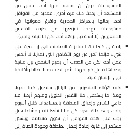
المستودعات دون أن يستفيد منها أحد. فليس من
المستبعد أن يحدث ذلك مرة أخرى، فعديد من القوافل
تحط رحالها بالمراكز الحضرية وتفرغ حمولتها في
مستودعات بهدف توزيعها من طرف الفاعلين
الجمعويين. (لا أشك في نزاهة أحد، لكن الاحتياط واجب).
راقت لي كثيرا تلك المبادرات التضامنية التي إن عبرت على
شيء فإنما تعبر عن روح التضامن التي تميزنا. لا أبخس
عمل أحد، لكن من الصعب أن يصبح الشخص بين عشية
وضحاها فاعل خير، فهذا الأمر يتطلب حسا نضاليا وأخلاقيا
تربى الإنسان عليه.
نكبة هؤلاء المتضررين من الزلزال ستطول كما يبدوا،
وهذا ما يستدعي منا النفس الطويل ومنهم أيضا، فلا
داعي للتسرع وإغراق المنطقة بالمساعدات خلال أسبوع
واحد، وبعد ذلك يعود كل منا لانشغالاته ومشاغله، بل
يجب على هذه القوافل أن تكون منتظمة وبشكل
مستمر إلى غاية إعادة إعمار المنطقة وعودة الحياة إلى