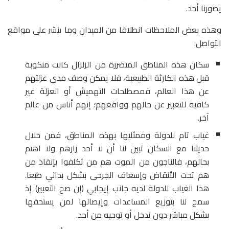
يصورنا أحد.
وهذه بعض الملاحظات انطلاقا من الميدان وما ينشر على مواقع
التواصل:
سكان هذه المناطق المتضررة من الزلزال كانت منكوبة
قبل هذه الكارثة الطبيعية، فلا يمكن وصف مدى عزلتهم
عن هذا العالم، فمصطلحات التهميش أو العزلة غير
كافية للتعبير عن حالهم وواقعهم؛ إنهم أناس من عالم
آخر.
غياب تام للدولة وممثليها بهذه المناطق، فمن خلال
حديثنا مع السكان تبين لنا أن لا أحد زارهم ولا اهتم
بحالهم، فالناجون من الموت هم من تكلفوا بإنقاذ من
هم تحت الأنقاض وإسعاف الجرحى بشكل بدائي طبعا.
هذا الغياب للدولة لديه جانب إيجابي (إن صح التعبير) إذ
سمح لنا بتوزيع المساعدات وإيصالها لمن يستحقها
بشكل مباشر دون تدخل أو توجيه من أحد.