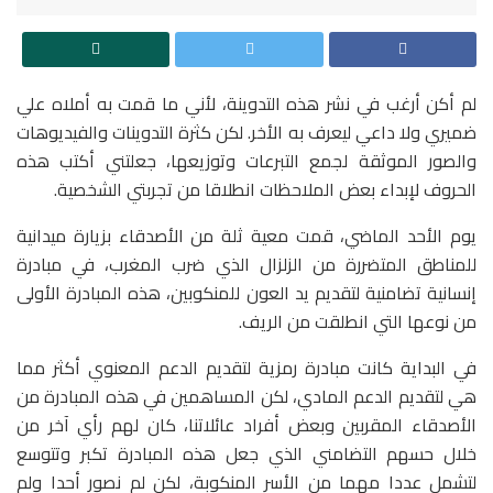
لم أكن أرغب في نشر هذه التدوينة، لأني ما قمت به أملاه علي
ضميري ولا داعي ليعرف به الأخر. لكن كثرة التدوينات والفيديوهات
والصور الموثقة لجمع التبرعات وتوزيعها، جعلتني أكتب هذه
الحروف لإبداء بعض الملاحظات انطلاقا من تجربتي الشخصية.
يوم الأحد الماضي، قمت معية ثلة من الأصدقاء بزيارة ميدانية
للمناطق المتضررة من الزلزال الذي ضرب المغرب، في مبادرة
إنسانية تضامنية لتقديم يد العون للمنكوبين، هذه المبادرة الأولى
من نوعها التي انطلقت من الريف.
في البداية كانت مبادرة رمزية لتقديم الدعم المعنوي أكثر مما
هي لتقديم الدعم المادي، لكن المساهمين في هذه المبادرة من
الأصدقاء المقربين وبعض أفراد عائلاتنا، كان لهم رأي آخر من
خلال حسهم التضامني الذي جعل هذه المبادرة تكبر وتتوسع
لتشمل عددا مهما من الأسر المنكوبة، لكن لم نصور أحدا ولم