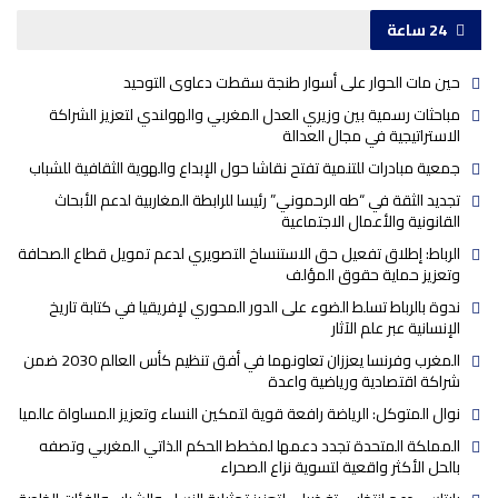
24 ساعة
حين مات الحوار على أسوار طنجة سقطت دعاوى التوحيد
مباحثات رسمية بين وزيري العدل المغربي والهولندي لتعزيز الشراكة
الاستراتيجية في مجال العدالة
جمعية مبادرات للتنمية تفتح نقاشا حول الإبداع والهوية الثقافية للشباب
تجديد الثقة في “طه الرحموني” رئيسا للرابطة المغاربية لدعم الأبحاث
القانونية والأعمال الاجتماعية
الرباط: إطلاق تفعيل حق الاستنساخ التصويري لدعم تمويل قطاع الصحافة
وتعزيز حماية حقوق المؤلف
ندوة بالرباط تسلط الضوء على الدور المحوري لإفريقيا في كتابة تاريخ
الإنسانية عبر علم الآثار
المغرب وفرنسا يعززان تعاونهما في أفق تنظيم كأس العالم 2030 ضمن
شراكة اقتصادية ورياضية واعدة
نوال المتوكل: الرياضة رافعة قوية لتمكين النساء وتعزيز المساواة عالميا
المملكة المتحدة تجدد دعمها لمخطط الحكم الذاتي المغربي وتصفه
بالحل الأكثر واقعية لتسوية نزاع الصحراء