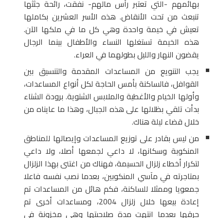
بهائمهم -التي تعتبر رأس مالهم- نفقت، رائحة جثثها
تنبعث من تحت الأنقاض. هذه الأسر العشرين بكاملها
تعيش في خيمة واحدة وهي كل ما في ملكها الآن.
هذه الخيمة تستغلها النساء والأطفال بينما الرجال
يقضون النهار والليل بطولهما في العراء.
يجب التنويع من المساعدات المقدمة والتنسيق بين
القوافل، فالساكنة بأمس الحاجة لكل أنواع المساعدات،
وأولها الخيام والأغطية والملابس الشتوية. برودة الشتاء
بدأت تلقي بظلالها على هذه الجبال، وهذا ما عايناه من
خلال قضاء ليلة هناك.
من ليس بقادر على توزيع المساعدات وإيصالها للمناطق
المنكوبة وسكانها، لا داعي لجمعها أصلا، ولا داعي
لتكرار أخطاء زلزال الحسيمة، فهناك من اغتنى بهذا الزلزال
بمتاجرته في مآسي المنكوبين، بعدما نصب نفسه فاعلا
جمعويا وممثلا للساكنة، فكم هائل من المساعدات تم
إعادة بيعها خلال زلزال 2004، ومساعدات أخرى تم
حرقها بعدما انتهت مدة صلاحيتها وهي مخزونة في