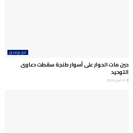
مع بوهدوز
حين مات الحوار على أسوار طنجة سقطت دعاوى
التوحيد
10/أبريل/2026