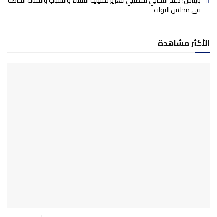
بايتاس: دعم انتخابي تفضيلي لتعزيز تمثيلية النساء والشباب والفئات الخاصة
في مجلس النواب
الأكثر مشاهدة