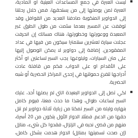
ليست العبرة في جمع المساعدات العينية أو المادية،
العبرة لمن يوصلها إلى من يستحقها، فمن خلال رحلتنا
إلى الدواوير المنكوبة صادفنا العديد من القوافل وقد
توقفت عن المسير بعدما سئمت من طول الطرق غير
المعبدة ووعورتها وخطورتها، هناك مسالك إن انحرفت
عجلات سيارة لعشرين سنتمترا سيكون من فيها في عداد
المفقودين. إضافة إلى دواوير لا يمكن الوصول إليها
على متن السيارات، ولبلوغها يجب السير لساعتين او أكثر
على الأقدام او على الدواب. فكم من قافلة عادت
أدراجها لتفرغ حمولتها في إحدى المراكز الحضرية أو شبه
الحضرية.
لكي تصل إلى الدواوير البعيدة التي لم يصلها أحد، عليك
السير لساعات طوال، وهذا ما حدث معنا، فيوم كامل
بنهاره وليله من السير تمكنا من زيارة ثلاثة دواوير لم تنل
حقها من الدعم. فمثلا الدوار الأول يتكون من 20 أسرة،
منهم من قضى نحبه في الزلزال، فقدوا كل شيء، منازل
(إن صحت تسميتها بمنازل) الدوار هدمت بشكل كامل،