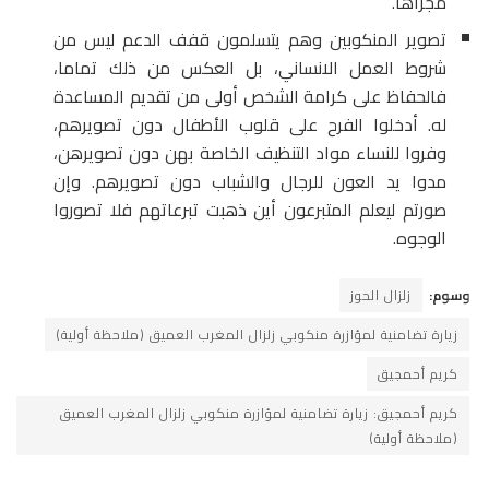
مجراها.
تصوير المنكوبين وهم يتسلمون قفف الدعم ليس من
شروط العمل الانساني، بل العكس من ذلك تماما،
فالحفاظ على كرامة الشخص أولى من تقديم المساعدة
له. أدخلوا الفرح على قلوب الأطفال دون تصويرهم،
وفروا للنساء مواد التنظيف الخاصة بهن دون تصويرهن،
مدوا يد العون للرجال والشباب دون تصويرهم. وإن
صورتم ليعلم المتبرعون أين ذهبت تبرعاتهم فلا تصوروا
الوجوه.
وسوم:
زلزال الحوز
زيارة تضامنية لمؤازرة منكوبي زلزال المغرب العميق (ملاحظة أولية)
كريم أحمجيق
كريم أحمجيق: زيارة تضامنية لمؤازرة منكوبي زلزال المغرب العميق
(ملاحظة أولية)