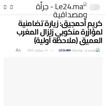
كريم أحمجيق: زيارة تضامنية
لمؤازرة منكوبي زلزال المغرب
العميق (ملاحظة أولية)
بواسطة:
LE24.MA
14 سبتمبر، 2023
A
A