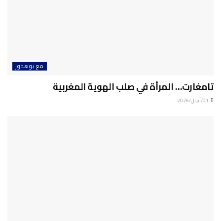
مع بوهدوز
تامغارت… المرأة في صلب الهوية المغربية
01/أبريل/2026