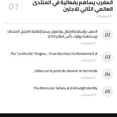
المغرب يساهم بفعالية في المنتدى
العالمي الثاني للاجئين
0 مشاركات
المغرب وإسبانيا والبرتغال يوقعون رسميا إتفاقية الترشيح المشترك
لإستضافة نهائيات كأس العالم 2030
0 مشاركات
The “Le Monde” Enigma… From Bocchus I to Mohammed VI
0 مشاركات
J’étais sur le point de devenir un terroriste..
0 مشاركات
The Moroccan Sahara and Amazigh Identity
0 مشاركات