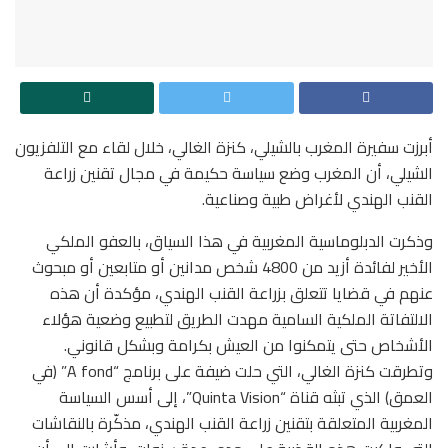
أبرزت سفيرة المغرب بالشيلي، كنزة الغالي، خلال لقاء مع التلفزيون
الشيلي، أن المغرب وضع سياسة حكيمة في مجال تقنين زراعة
القنب الهندي لأغراض طبية وصناعية.
وذكرت الدبلوماسية المغربية في هذا السياق، بالعفو الملكي
الأخير لفائدة أزيد من 4800 شخص مدانين أو متابعين أو مبحوث
عنهم في قضايا تتعلق بزراعة القنب الهندي، مؤكدة أن هذه
الالتفاتة الملكية السامية مهدت الطريق لتطبيع وضعية هؤلاء
الأشخاص حتى يتمكنوا من العيش بكرامة وبشكل قانوني.
وتطرقت كنزة الغالي، التي حلت ضيفة على برنامج “A fond” (في
العمق) الذي تبثه قناة “Quinta Vision”، إلى أسس السياسة
المغربية المتعلقة بتقنين زراعة القنب الهندي، مذكّرة بالنقاشات