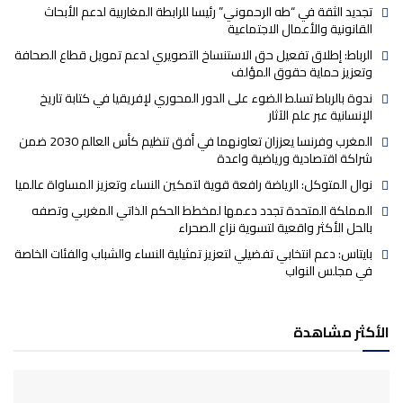
تجديد الثقة في “طه الرحموني” رئيسا للرابطة المغاربية لدعم الأبحاث
القانونية والأعمال الاجتماعية
الرباط: إطلاق تفعيل حق الاستنساخ التصويري لدعم تمويل قطاع الصحافة
وتعزيز حماية حقوق المؤلف
ندوة بالرباط تسلط الضوء على الدور المحوري لإفريقيا في كتابة تاريخ
الإنسانية عبر علم الآثار
المغرب وفرنسا يعززان تعاونهما في أفق تنظيم كأس العالم 2030 ضمن
شراكة اقتصادية ورياضية واعدة
نوال المتوكل: الرياضة رافعة قوية لتمكين النساء وتعزيز المساواة عالميا
المملكة المتحدة تجدد دعمها لمخطط الحكم الذاتي المغربي وتصفه
بالحل الأكثر واقعية لتسوية نزاع الصحراء
بايتاس: دعم انتخابي تفضيلي لتعزيز تمثيلية النساء والشباب والفئات الخاصة
في مجلس النواب
الأكثر مشاهدة