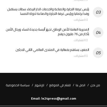
رئيس غرفة التجارة والصناعة والخدمات للدار البيضاء سطات يستقبل
وفدا برلمانيا ورئيس غرفة التجارة والصناعة لدولة النمسا
0 مشاركات
المديرية العامة للأمن الوطني تجهز ألبسة جديدة لنساء ورجال الأمن
بأكثر من 76 مليون درهم
0 مشاركات
المغرب يساهم بفعالية في المنتدى العالمي الثاني للاجئين
0 مشاركات
من نحن
اتصل بنا
للنشر في الموقع
للإشهار
سياسة الخصوصية
Email: le24press@gmail.com