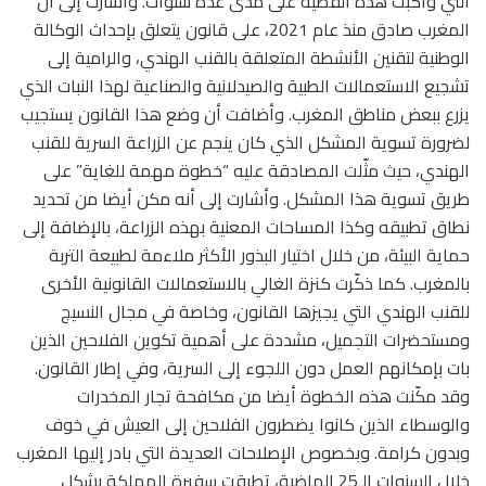
التي واكبت هذه القضية على مدى عدة سنوات. وأشارت إلى أن
المغرب صادق منذ عام 2021، على قانون يتعلق بإحداث الوكالة
الوطنية لتقنين الأنشطة المتعلقة بالقنب الهندي، والرامية إلى
تشجيع الاستعمالات الطبية والصيدلانية والصناعية لهذا النبات الذي
يزرع ببعض مناطق المغرب. وأضافت أن وضع هذا القانون يستجيب
لضرورة تسوية المشكل الذي كان ينجم عن الزراعة السرية للقنب
الهندي، حيث مثّلت المصادقة عليه “خطوة مهمة للغاية” على
طريق تسوية هذا المشكل. وأشارت إلى أنه مكن أيضا من تحديد
نطاق تطبيقه وكذا المساحات المعنية بهذه الزراعة، بالإضافة إلى
حماية البيئة، من خلال اختيار البذور الأكثر ملاءمة لطبيعة التربة
بالمغرب. كما ذكّرت كنزة الغالي بالاستعمالات القانونية الأخرى
للقنب الهندي التي يجيزها القانون، وخاصة في مجال النسيج
ومستحضرات التجميل، مشددة على أهمية تكوين الفلاحين الذين
بات بإمكانهم العمل دون اللجوء إلى السرية، وفي إطار القانون.
وقد مكّنت هذه الخطوة أيضا من مكافحة تجار المخدرات
والوسطاء الذين كانوا يضطرون الفلاحين إلى العيش في خوف
وبدون كرامة. وبخصوص الإصلاحات العديدة التي بادر إليها المغرب
خلال السنوات الـ25 الماضية، تطرقت سفيرة المملكة بشكل