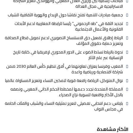
مباحثات رسمية بين وزيري العدل المغربي والهولندي لتعزيز الشراكة
الاستراتيجية في مجال العدالة
جمعية مبادرات للتنمية تفتح نقاشا حول الإبداع والهوية الثقافية للشباب
تجديد الثقة في “طه الرحموني” رئيسا للرابطة المغاربية لدعم الأبحاث
القانونية والأعمال الاجتماعية
الرباط: إطلاق تفعيل حق الاستنساخ التصويري لدعم تمويل قطاع الصحافة
وتعزيز حماية حقوق المؤلف
ندوة بالرباط تسلط الضوء على الدور المحوري لإفريقيا في كتابة تاريخ
الإنسانية عبر علم الآثار
المغرب وفرنسا يعززان تعاونهما في أفق تنظيم كأس العالم 2030 ضمن
شراكة اقتصادية ورياضية واعدة
نوال المتوكل: الرياضة رافعة قوية لتمكين النساء وتعزيز المساواة عالميا
المملكة المتحدة تجدد دعمها لمخطط الحكم الذاتي المغربي وتصفه
بالحل الأكثر واقعية لتسوية نزاع الصحراء
بايتاس: دعم انتخابي تفضيلي لتعزيز تمثيلية النساء والشباب والفئات الخاصة
في مجلس النواب
الأكثر مشاهدة