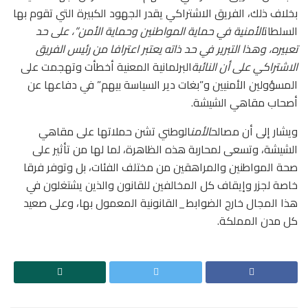
بخلاف ذلك، الفريق الاشتراكي يقدر الجهود الكبيرة التي تقوم بها
السلطات
الأمنية في حماية المواطنين وحماية الأمن”، على حد
تعبيره، وهذا التبرير في حد ذاته يعتبر اعترافا من رئيس الفريق
الاشتراكي على أن النائبة
البرلمانية المعنية أخطأت وتهجمت على
المسؤولين الأمنيين و”بغات دير السياسة بيهم” في دفاعها عن
أصحاب مقاهي الشيشة.
ويشار إلى أن مصالح
الأمن
الوطني تشن حملاتها على مقاهي
الشيشة، وتسعى لمحاربة هذه الظاهرة، لما لها من تأثير على
صحة المواطنين والمراهقين من مختلف الفئات، بل وتوفر فرقا
خاصة لجزر وإيقاف كل المخالفين للقانون والذين يشتغلون في
هذا المجال خارج الضوابط_القانونية المعمول بها، وعلى صعيد
كل مدن المملكة.