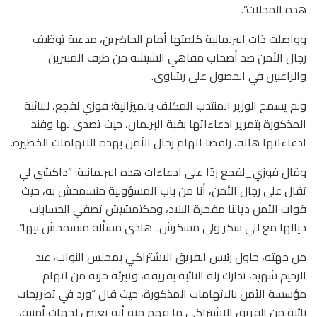
هذه المحلات“.
وواصلت ذات البرلمانية كلمتها أمام الحاضرين، مدعية توظيف
رجال الأمن ضد أصحاب مقاهي الشيشة من طرف المبتزين
والراغبين في الحصول على رشاوى.
ولم يسمح الوزير المنتدب المكلف بالميزانية؛ فوزي لقجع، للنائبة
المذكورة بتمرير ادعاءاتها بقبة البرلمان، حيث تصدى لها وفنذ
ادعاءاتها هاته، رافضا اتهام رجال الأمن بهذه الاتهامات الخطيرة.
وقال فوزي_لقجع ردّا على ادعاءات هذه البرلمانية: ”داكشي لي
تقال على رجال الأمن، أنا من باب المسؤولية منسمحش به، حيث
قوات الأمن ديالنا مفخرة البلاد، ومكتمشيش تصفي الحسابات
ديالها مع للي سكر ولي مسكرش.. هاذي مسألة منسمحش بيها”.
من جهته، حاول رئيس الفريق الاشتراكي بمجلس النواب، عبد
الرحيم شهيد، تدارك زلة النائبة بفريقه، وتبرئة حزبه من اتهام
مؤسسة الأمن بالاتهامات المذكورة، حيث قال “ورد في تصريحات
نائبة من الفريق الاشتراكي ما فهم منه أنه تعرض لجهات أمنية،