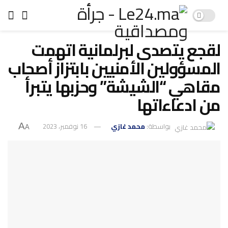
لقجع يتصدى لبرلمانية اتهمت
المسؤولين الأمنيين بابتزاز أصحاب
مقاهي “الشيشة” وحزبها يتبرأ
من ادعاءاتها
بواسطة:
محمد غازي
16 نوفمبر، 2023
A
A