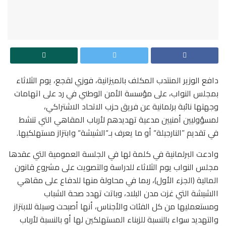
دافع الوزير المنتدب المكلف بالميزانية، فوزي لقجع، يوم الثلاثاء
بمجلس النواب، على مؤسسة الأمن الوطني في رد على اتهامات
وجهتها نائبة برلمانية عن فريق حزب الاتحاد الاشتراكي،
لمسؤوليين أمنيين مدعية تهديدهم لأرباب المقاهي التي تنشط
في تقديم ”النارجيلة“ أو ما يعرف بـ“الشيشة“ وابتزاز مستهلكيها.
وادعت البرلمانية في كلمة لها في الجلسة العمومية التي عقدها
مجلس النواب يوم الثلاثاء للدراسة والتصويت على مشروع قانون
المالية (الجزء الأول)، ربما في محاولة منها للدفاع على مقاهي
االشيشة التي غزت مدن البلاد، وباتت تهدد صحة الشباب
ومستعمليها من كل الفئات والأجناس، أنها أصبحت وسيلة للابتزاز
والتهديد سواء بالنسبة للزبناء المستهلكين لها أو بالنسبة لأرباب