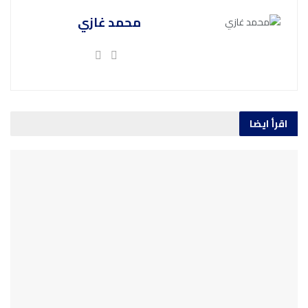
محمد غازي
اقرأ ايضا