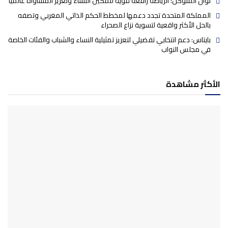
نوال المتوكل: الرياضة رافعة قوية لتمكين النساء وتعزيز المساواة عالميا
المملكة المتحدة تجدد دعمها لمخطط الحكم الذاتي المغربي وتصفه
بالحل الأكثر واقعية لتسوية نزاع الصحراء
بايتاس: دعم انتخابي تفضيلي لتعزيز تمثيلية النساء والشباب والفئات الخاصة
في مجلس النواب
الأكثر مشاهدة