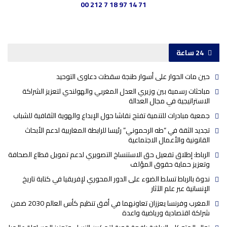
00 212 7 18 97 14 71
24 ساعة
حين مات الحوار على أسوار طنجة سقطت دعاوى التوحيد
مباحثات رسمية بين وزيري العدل المغربي والهولندي لتعزيز الشراكة
الاستراتيجية في مجال العدالة
جمعية مبادرات للتنمية تفتح نقاشا حول الإبداع والهوية الثقافية للشباب
تجديد الثقة في “طه الرحموني” رئيسا للرابطة المغاربية لدعم الأبحاث
القانونية والأعمال الاجتماعية
الرباط: إطلاق تفعيل حق الاستنساخ التصويري لدعم تمويل قطاع الصحافة
وتعزيز حماية حقوق المؤلف
ندوة بالرباط تسلط الضوء على الدور المحوري لإفريقيا في كتابة تاريخ
الإنسانية عبر علم الآثار
المغرب وفرنسا يعززان تعاونهما في أفق تنظيم كأس العالم 2030 ضمن
شراكة اقتصادية ورياضية واعدة