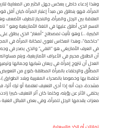
وهذا إدعاء خاطئ يعكس جهل الكثير من المغاربة لتار
المرأة، فهو ينطلق من مبدأ إعتبار المرأة كيان أقل قوة
العلاقة بين الرجل والمرأة، والانحياز للطرف الأضعف وه
الاسم الذي أطلق عليها في اللغة الأمازيغية وهو ” تام
الكبيرة …) وهو تأنيث لمصطلح “أمغار” الذي يطلق على 
“حاكمة”، وهذا انعكاس لغوي لمكانة المرأة في المجت
في العرف الأمازيغي هو “النفي” والذي يصدر في وجه 
أن الطلاق محرم في الأعراف الأمازيغية، ويتم مساوات
العدل أن تتزوج إمرأة في ريعان شبابها وجمالها وترميه
المطلِّق والإحتفاء بالمرأة المطلقة كنوع من التعويض ع
تحتفظ بها وخصوصا بالصحراء المغربية وبلاد الطوارق )،
مشددة، حيث أنه إذا أدي التعنيف لعلامة أو ترك أثرا، 
يختفي الأثر عن رؤيته، وكلما كان أثر التعنيف كبيرا زا
معزات يقدمها الرجل للمرأة، وفي بعض القبائل الغنية كا
تمازالت أو الكد والسعاية