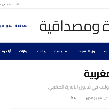
الأحد, أغسطس 2, 2026
صحافة المواطن
فة
نون النسوة
الأمازيغية
رياضة
حوارات
آراء وتح
غربية
تحولات في قانون الأسرة المغربي
في:
مع بوهدوز
A
A