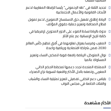
الثقافية للشباب
تجديد الثقة في “طه الرحموني” رئيسا للرابطة المغاربية لدعم
الأبحاث القانونية والأعمال الاجتماعية
الرباط: إطلاق تفعيل حق الاستنساخ التصويري لدعم تمويل
قطاع الصحافة وتعزيز حماية حقوق المؤلف
ندوة بالرباط تسلط الضوء على الدور المحوري لإفريقيا في
كتابة تاريخ الإنسانية عبر علم الآثار
المغرب وفرنسا يعززان تعاونهما في أفق تنظيم كأس العالم
2030 ضمن شراكة اقتصادية ورياضية واعدة
نوال المتوكل: الرياضة رافعة قوية لتمكين النساء وتعزيز
المساواة عالميا
المملكة المتحدة تجدد دعمها لمخطط الحكم الذاتي
المغربي وتصفه بالحل الأكثر واقعية لتسوية نزاع الصحراء
بايتاس: دعم انتخابي تفضيلي لتعزيز تمثيلية النساء والشباب
والفئات الخاصة في مجلس النواب
الأكثر مشاهدة