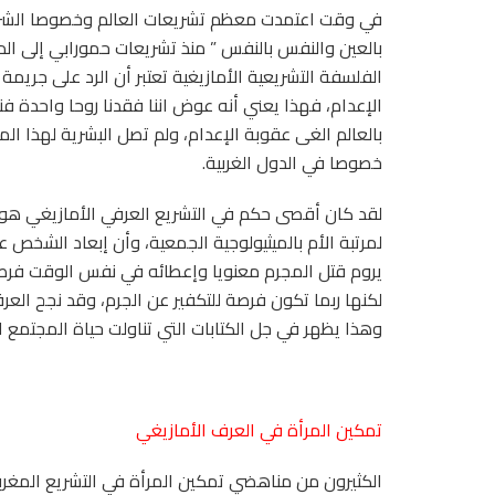
في وقت اعتمدت معظم تشريعات العالم وخصوصا الشرق ا
بالعين والنفس بالنفس ” منذ تشريعات حمورابي إلى الد
الفلسفة التشريعية الأمازيغية تعتبر أن الرد على جريمة
الإعدام، فهذا يعني أنه عوض اننا فقدنا روحا واحدة ف
بالعالم الغى عقوبة الإعدام، ولم تصل البشرية لهذا ال
خصوصا في الدول الغربية.
لقد كان أقصى حكم في التشريع العرفي الأمازيغي هو 
لمرتبة الأم بالميثيولوجية الجمعية، وأن إبعاد الشخص
يروم قتل المجرم معنويا وإعطائه في نفس الوقت فرصة 
لكنها ربما تكون فرصة للتكفير عن الجرم، وقد نجح ال
وهذا يظهر في جل الكتابات التي تناولت حياة المجتمع ا
تمكين المرأة في العرف الأمازيغي
الكثيرون من مناهضي تمكين المرأة في التشريع المغرب