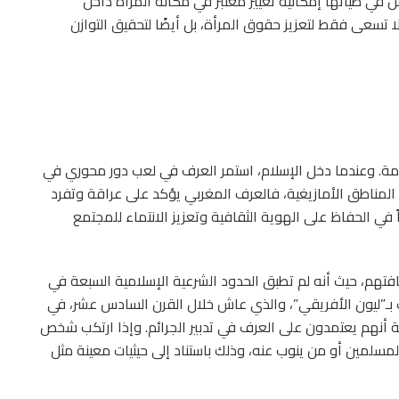
ل في طياتها إمكانية تغيير معتبر في مكانة المرأة داخل
 تسعى فقط لتعزيز حقوق المرأة، بل أيضًا لتحقيق التوازن
عامة. وعندما دخل الإسلام، استمر العرف في لعب دور محوري في
المناطق الأمازيغية، فالعرف المغربي يؤكد على عراقة وتفرد
في الحفاظ على الهوية الثقافية وتعزيز الانتماء للمجتمع
هم، حيث أنه لم تطبق الحدود الشرعية الإسلامية السبعة في
بـ”ليون الأفريقي”، والذي عاش خلال القرن السادس عشر، في
غية أنهم يعتمدون على العرف في تدبير الجرائم. وإذا ارتكب شخص
مسلمين أو من ينوب عنه، وذلك باستناد إلى حيثيات معينة مثل