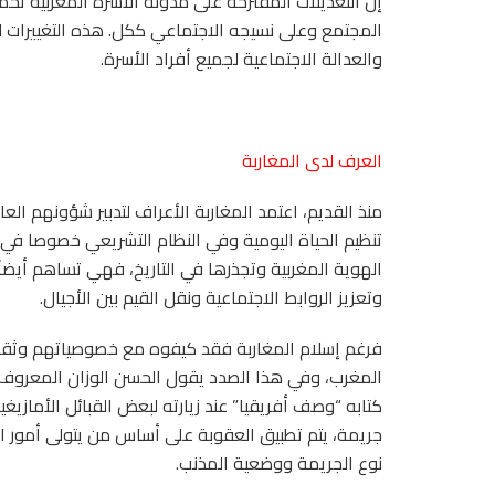
إن التعديلات المقترحة على مدونة الأسرة المغربية تحم
المجتمع وعلى نسيجه الاجتماعي ككل. هذه التغييرات لا
والعدالة الاجتماعية لجميع أفراد الأسرة.
العرف لدى المغاربة
منذ القديم، اعتمد المغاربة الأعراف لتدبير شؤونهم ال
تنظيم الحياة اليومية وفي النظام التشريعي خصوصا في 
الهوية المغربية وتجذرها في التاريخ، فهي تساهم أيضاً 
وتعزيز الروابط الاجتماعية ونقل القيم بين الأجيال.
فرغم إسلام المغاربة فقد كيفوه مع خصوصياتهم وثقافت
المغرب، وفي هذا الصدد يقول الحسن الوزان المعروف 
كتابه “وصف أفريقيا” عند زيارته لبعض القبائل الأمازي
جريمة، يتم تطبيق العقوبة على أساس من يتولى أمور ال
نوع الجريمة ووضعية المذنب.