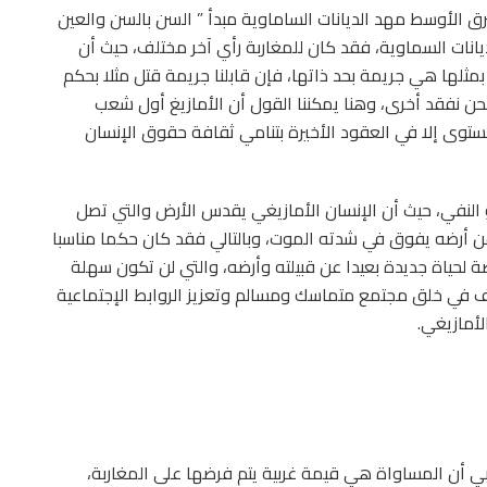
لأوسط مهد الديانات الساماوية مبدأ ” السن بالسن والعين
يانات السماوية، فقد كان للمغاربة رأي آخر مختلف، حيث أن
 بمثلها هي جريمة بحد ذاتها، فإن قابلنا جريمة قتل مثلا بحكم
نحن نفقد أخرى، وهنا يمكننا القول أن الأمازيغ أول شعب
مستوى إلا في العقود الأخيرة بتنامي ثقافة حقوق الإنسان
النفي، حيث أن الإنسان الأمازيغي يقدس الأرض والتي تصل
 عن أرضه يفوق في شدته الموت، وبالتالي فقد كان حكما مناسبا
لحياة جديدة بعيدا عن قبيلته وأرضه، والتي لن تكون سهلة
عرف في خلق مجتمع متماسك ومسالم وتعزيز الروابط الإجتماعية
لأمازيغي.
ي أن المساواة هي قيمة غربية يتم فرضها على المغاربة،