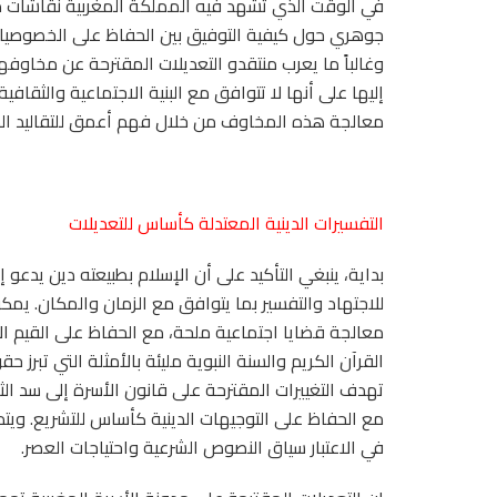
في الوقت الذي تشهد فيه المملكة المغربية نقاشات مت
جوهري حول كيفية التوفيق بين الحفاظ على الخصوصيات ا
وغالباً ما يعرب منتقدو التعديلات المقترحة عن مخاوفهم من
إليها على أنها لا تتوافق مع البنية الاجتماعية والثق
معالجة هذه المخاوف من خلال فهم أعمق للتقاليد الدين
التفسيرات الدينية المعتدلة كأساس للتعديلات
بداية، ينبغي التأكيد على أن الإسلام بطبيعته دين يدعو
للاجتهاد والتفسير بما يتوافق مع الزمان والمكان. يمك
معالجة قضايا اجتماعية ملحة، مع الحفاظ على القيم ال
القرآن الكريم والسنة النبوية مليئة بالأمثلة التي تبر
تهدف التغييرات المقترحة على قانون الأسرة إلى سد ال
مع الحفاظ على التوجيهات الدينية كأساس للتشريع. ويتم 
في الاعتبار سياق النصوص الشرعية واحتياجات العصر.