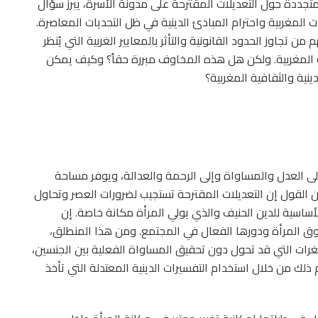
جددة حول التعديلات المقترحة على مدونة الأسرة، يبرز سؤال
لمغربية واحترام المبادئ الدينية في ظل التحديات المعاصرة.
 تجاوز الحدود القانونية والتأثر بالمعايير الغربية التي يُنظر
افية المغربية. ولكن هل هذه المخاوف مبررة حقاً؟ وكيف يمكن
ية والثقافية المغربية؟
 إلى العدل والمساواة وإلى الرحمة والعدالة، ويوفر مساحة
ن القول إن التعديلات المقترحة تستجيب لضرورات العصر وتحاول
أساسية للدين الحنيف والذي يولي المرأة مكانة خاصة. إن
ز حقوق المرأة ودورها الفعال في المجتمع. ومن هذا المنطلق،
ثغرات التي قد تحول دون تحقيق المساواة الفعلية بين الجنسين،
ذلك من خلال استخدام التفسيرات الدينية المعتدلة التي تأخذ