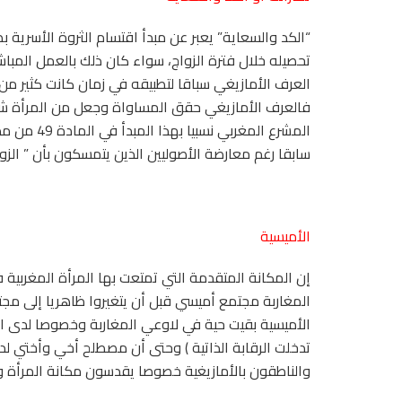
“الكد والسعاية” يعبر عن مبدأ اقتسام الثروة الأسرية ب
تحصيله خلال فترة الزواج، سواء كان ذلك بالعمل المباشر
العرف الأمازيغي سباقا لتطبيقه في زمان كانت كثير من
فالعرف الأمازيغي حقق المساواة وجعل من المرأة شريك
المشرع المغ
سابقا رغم معارضة الأصوليين الذين يتمسكون بأن ” الزوجة 
الأميسية
إن المكانة المتقدمة التي تمتعت بها المرأة المغربية 
المغاربة مجتمع أميسي قبل أن يتغيروا ظاهريا إلى مجتمع
الأميسية بقيت حية في لاوعي المغاربة وخصوصا لدى الن
تدخلت الرقابة الذاتية ) وحتى أن مصطلح أخي وأختي لدى
والناطقون بالأمازيغية خصوصا يقدسون مكانة المرأة وا