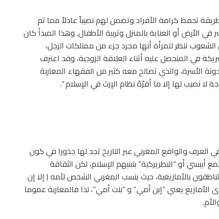
طريقة تحفظ كرامة الأفراد وتضمن لهم نصيباً عادلاً مما تم
 في الأرض أو العناية بالمنزل وتربية الأطفال. وهذا المبدأ كان
 الشعوب تنظر للمرأة أنها مجرد جزء من ممتلكات الرجل،
ة في المتحصل عليه أثناء العلاقة الزوجية، وقد اعترف
ربي نسبيا بهذا المبدأ في المادة 49 من مدونة الأسرة، والذي تصالح معه كثير من الفقهاء المغاربة
لا نصيب لها إلا ما أقرّهُ نظام الإرث في الإسلام “.
في العرف والواقع المغربي عبر التاريخ تجد لها جذورا في كون
 أبيسي أو “البطريركية” بتبنيهم الإسلام، لكن الثقافة
اطقون بالأمازيغية، حيث ينسب المغربي الشخص لأمه ( إلا إن
 الأمازيغ يعني “إبن أمي” و “بنت أمي”، لذا فالمغاربة عموما
لأم.