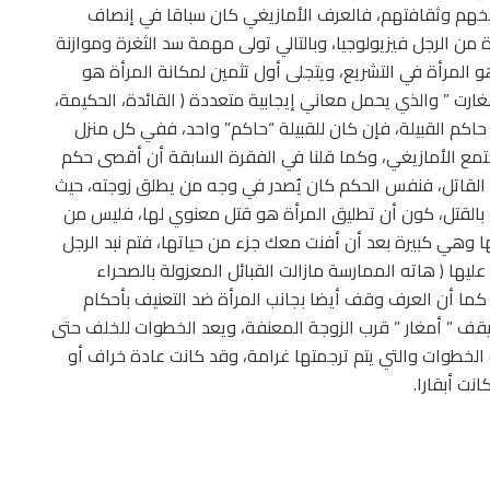
يخهم وثقافتهم، فالعرف الأمازيغي كان سباقا في إنصاف
 من الرجل فيزيولوجيا، وبالتالي تولى مهمة سد الثغرة وموازنة
و المرأة في التشريع، ويتجلى أول تثمين لمكانة المرأة هو
غارت ” والذي يحمل معاني إيجابية متعددة ( القائدة، الحكيمة،
حاكم القبيلة، فإن كان للقبيلة “حاكم” واحد، ففي كل منزل
مع الأمازيغي، وكما قلنا في الفقرة السابقة أن أقصى حكم
القاتل، فنفس الحكم كان يُصدر في وجه من يطلق زوجته، حيث
ه بالقتل، كون أن تطليق المرأة هو قتل معنوي لها، فليس من
ا وهي كبيرة بعد أن أفنت معك جزء من حياتها، فتم نبد الرجل
ليها ( هاته الممارسة مازالت القبائل المعزولة بالصحراء
 كما أن العرف وقف أيضا بجانب المرأة ضد التعنيف بأحكام
فيقف ” أمغار ” قرب الزوجة المعنفة، ويعد الخطوات للخلف حتى
دت الخطوات والتي يتم ترجمتها غرامة، وقد كانت عادة خراف أو
نت أبقارا.