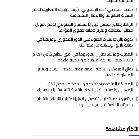
الثقافية للشباب
تجديد الثقة في “طه الرحموني” رئيسا للرابطة المغاربية لدعم
الأبحاث القانونية والأعمال الاجتماعية
الرباط: إطلاق تفعيل حق الاستنساخ التصويري لدعم تمويل
قطاع الصحافة وتعزيز حماية حقوق المؤلف
ندوة بالرباط تسلط الضوء على الدور المحوري لإفريقيا في
كتابة تاريخ الإنسانية عبر علم الآثار
المغرب وفرنسا يعززان تعاونهما في أفق تنظيم كأس العالم
2030 ضمن شراكة اقتصادية ورياضية واعدة
نوال المتوكل: الرياضة رافعة قوية لتمكين النساء وتعزيز
المساواة عالميا
المملكة المتحدة تجدد دعمها لمخطط الحكم الذاتي
المغربي وتصفه بالحل الأكثر واقعية لتسوية نزاع الصحراء
بايتاس: دعم انتخابي تفضيلي لتعزيز تمثيلية النساء والشباب
والفئات الخاصة في مجلس النواب
الأكثر مشاهدة