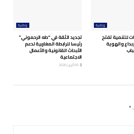
وطنية
وطنية
ت للتنمية تفتح
تجديد الثقة في “طه الرحموني”
إبداع والهوية
رئيسا للرابطة المغاربية لدعم
باب
الأبحاث القانونية والأعمال
الاجتماعية
05/أبريل/2026
ـ
*