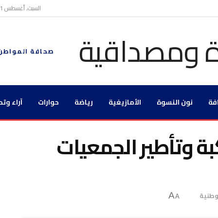
السبت, أغسطس 1, 2026
صحافة المواطن
فة
نون النسوة
الأمازيغية
رياضة
حوارات
آراء وتح
بة وتأطير الجمعيات
طنية
A
A