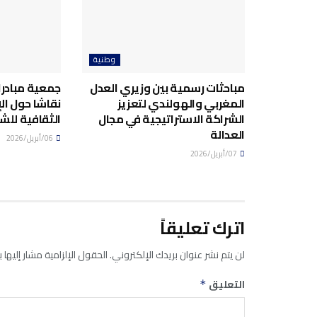
وطنية
مباحثات رسمية بين وزيري العدل
جمعية مبادرا
المغربي والهولندي لتعزيز
نقاشا حول ال
الشراكة الاستراتيجية في مجال
الثقافية للش
العدالة
06/أبريل/2026
07/أبريل/2026
اترك تعليقاً
لن يتم نشر عنوان بريدك الإلكتروني.
الحقول الإلزامية مشار إليها ب
التعليق
*