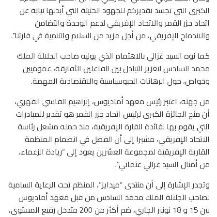
الكبرى التي تجسد تقديركم للجهود الحثيثة التي أبذلها نيابة عن
اتحاد جزر القمر والاتحاد الإفريقي لدعم الوحدة والتضامن
والاندماج الإفريقي، من أجل مزيد من السلام والتنمية في قارتنا”.
كما نوه السيد غزالي بالاهتمام الذي يوليه صاحب الجلالة الملك
محمد السادس لتعزيز التبادل بين الفاعلين الأفارقة، عموميين
وخواص، حول الرهانات الجيوسياسية والاقتصادية المهمة.
من جهته، اعتبر رئيس معهد أماديوس، إبراهيم الفاسي الفهري،
أن منح الجائزة الكبرى لرئيس اتحاد جزر القمر هو تقدير للمبادرات
التي يقوم بها لفائدة القارة الإفريقية، منذ حمله مشعل رئاسة
الاتحاد الإفريقي، مشيرا إلى أن الفضل في انضمام المنظمة
القارية الإفريقية لمجموعة العشرين يعود إلى “ريادة الزعماء،
من أمثال السيد غزالي عثماني”.
وتجدر الإشارة إلى أن منتدى “ميدايز”، المنظم تحت الرعاية السامية
لصاحب الجلالة الملك محمد السادس من قبل معهد أماديوس
بين 15 و 18 نونبر الجاري، ضم أكثر من 200 متدخل رفيع المستوى،