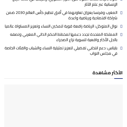
الإنسانية عبر علم الآثار
المغرب وفرنسا يعززان تعاونهما في أفق تنظيم كأس العالم 2030 ضمن
شراكة اقتصادية ورياضية واعدة
نوال المتوكل: الرياضة رافعة قوية لتمكين النساء وتعزيز المساواة عالميا
المملكة المتحدة تجدد دعمها لمخطط الحكم الذاتي المغربي وتصفه
بالحل الأكثر واقعية لتسوية نزاع الصحراء
بايتاس: دعم انتخابي تفضيلي لتعزيز تمثيلية النساء والشباب والفئات الخاصة
في مجلس النواب
الأكثر مشاهدة