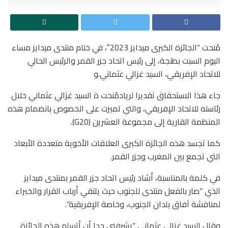
مُنحت “الجائزة الكبرى ميدايز 2023″، في ختام منتدى ميدايز مساء
اليوم السبت بطنجة، إلى رئيس اتحاد جزر القمر والرئيس الحالي
للاتحاد الإفريقي، السيد غزالي عثماني.و
جاء هذا الاستحقاق تقديرا لريادمُنحت ة السيد غزالي عثماني خلال
رئاسته للاتحاد الإفريقي، والتي تميزت على الخصوص بانضمام هذه
المنظمة القارية إلى مجموعة العشرين (G20).
كما تجسد هذه الجائزة الكبرى العلاقات الأخوية متعددة الأبعاد
التي تجمع بين المغرب وجزر القمر.
في كلمة بالمناسبة، أشاد رئيس اتحاد جزر القمر بمنتدى ميدايز
الذي “صار بالفعل منتدى للجنوب حيث يلتقي أرباب القرار والخبراء
لمناقشة آفاق بلدان الجنوب، وخاصة الإفريقية”.
وقال السيد غزالي عثماني “يشرفني جدا أن أتسلم هذه الجائزة