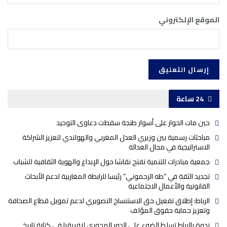
الموقع الإلكتروني
24 ساعة
حين مات الحوار على أسوار طنجة سقطت دعاوى التوحيد
مباحثات رسمية بين وزيري العدل المغربي والهولندي لتعزيز الشراكة
الاستراتيجية في مجال العدالة
جمعية مبادرات للتنمية تفتح نقاشا حول الإبداع والهوية الثقافية للشباب
تجديد الثقة في “طه الرحموني” رئيسا للرابطة المغاربية لدعم الأبحاث
القانونية والأعمال الاجتماعية
الرباط: إطلاق تفعيل حق الاستنساخ التصويري لدعم تمويل قطاع الصحافة
وتعزيز حماية حقوق المؤلف
ندوة بالرباط تسلط الضوء على الدور المحوري لإفريقيا في كتابة تاريخ