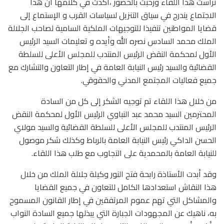
ترأست هذا اللقاء ورحبت بالحضور ،أكدت في كلامها أن هذا
الاجتماع يندرج في سياق التنزيل لسياسات القرب و الإستماع إلى
قضايا المواطنين تنفيذا للتوجيهات الملكية السامية لصاحب الجلالة
الملك محمد السادس نصره الله وأيده و تعليمات السيد الرئيس
الأول لمحكمة النقض الرئيس المنتدب للمجلس الأعلى للسلطة
القضائية والسيد رئيس النيابة العامة في إطار التعاون والتشارك مع
جميع فعاليات المجتمع المدني والحقوقي.
من خلال هذا اللقاء تم توجيه الشكر إلى كل من السادة
المحترمين السيد محمد عبد النباوي الرئيس الأول لمحكمة النقض
الرئيس المنتدب للمجلس الأعلى للسلطة القضائية والسيد مولاي
الحسن الداكي رئيس النيابة العامة بالرباط وكذلك شكر موصول
للنيابة العامة بالمحمدية على التجاوب مع طلب هذا اللقاء.
وقد أبدت الأستاذة رابحة فتح النور وكيلة جلالة الملك من خلال
هذا النقاش استعدادها الكامل للتعاون في جميع القضايا
والمشاكل التي تهم عموم المرتفقين في إطار القانون المسموح
به، ناهيك عن المجهودات الجبارة التي يبذلها جميع السادة النواب