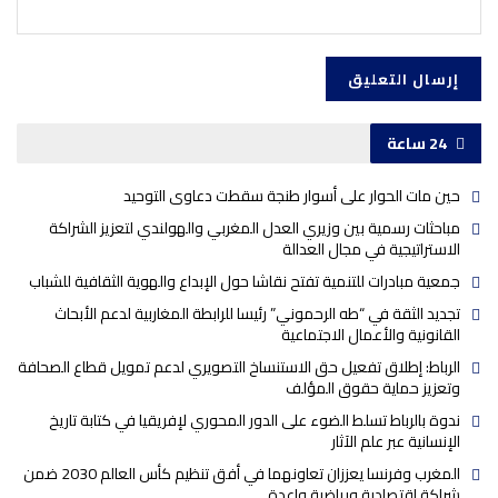
24 ساعة
حين مات الحوار على أسوار طنجة سقطت دعاوى التوحيد
مباحثات رسمية بين وزيري العدل المغربي والهولندي لتعزيز الشراكة
الاستراتيجية في مجال العدالة
جمعية مبادرات للتنمية تفتح نقاشا حول الإبداع والهوية الثقافية للشباب
تجديد الثقة في “طه الرحموني” رئيسا للرابطة المغاربية لدعم الأبحاث
القانونية والأعمال الاجتماعية
الرباط: إطلاق تفعيل حق الاستنساخ التصويري لدعم تمويل قطاع الصحافة
وتعزيز حماية حقوق المؤلف
ندوة بالرباط تسلط الضوء على الدور المحوري لإفريقيا في كتابة تاريخ
الإنسانية عبر علم الآثار
المغرب وفرنسا يعززان تعاونهما في أفق تنظيم كأس العالم 2030 ضمن
شراكة اقتصادية ورياضية واعدة