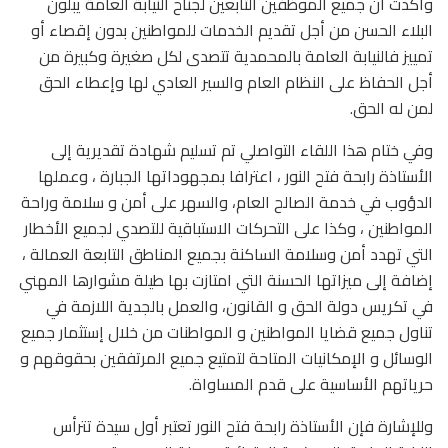
وأكدت أن جميع الموظفين التابعين لجناح النيابة العامة يبلون
البلاء الحسن من أجل تقديم الخدمات للمواطنين بدون إقصاء أو
تمييز فالنيابة العامة بالمحمدية تتصدى لكل صغيرة وكبيرة من
أجل الحفاظ على النظام العام والسير العادي لها وإعطاء الحق
لمن له الحق.
وفي ختام هذا اللقاء التواصلي تم تسليم شهادة تقديرية إلى
الأستاذة رابحة فتح النور ، اعترافا بمجهوداتها الجبارة ، وعملها
الدؤوب في خدمة الصالح العام، والسهر على أمن و سلامة وراحة
المواطنين ، وكذا على التحركات الاستباقية للتصدي لجميع الأخطار
التي تهدد أمن وسلامة الساكنة بجميع المناطق التابعة العمالة ،
إضافة إلى ميزاتها الحسنة التي امتازت بها طيلة مشوارها المهني
في تكريس دولة الحق و القانون، والعمل بالجدية اللازمة في
تناول جميع قضايا المواطنين و المواطنات من خلال إستثمار جميع
الوسائل و الإمكانيات المتاحة لتمتيع جميع المرتفقين بحقوقهم و
حرياتهم الأساسية على قدم المساواة.
وللإشارة فإن الأستاذة رابحة فتح النور تعتبر أول سيدة تترأس