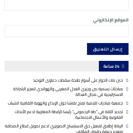
الموقع الإلكتروني
24 ساعة
حين مات الحوار على أسوار طنجة سقطت دعاوى التوحيد
مباحثات رسمية بين وزيري العدل المغربي والهولندي لتعزيز الشراكة
الاستراتيجية في مجال العدالة
جمعية مبادرات للتنمية تفتح نقاشا حول الإبداع والهوية الثقافية للشباب
تجديد الثقة في “طه الرحموني” رئيسا للرابطة المغاربية لدعم الأبحاث
القانونية والأعمال الاجتماعية
الرباط: إطلاق تفعيل حق الاستنساخ التصويري لدعم تمويل قطاع الصحافة
وتعزيز حماية حقوق المؤلف