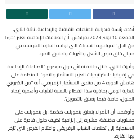
أكدت رئيسة فيدرالية الصناعات الثقافية والإبداعية، نائلة التازي،
الجمعة 10 نونبر 2023 بمراكش، أن الصناعات الإبداعية تعتبر “جزءا
من الحل” لمواجهة التحديات التي تواجه القارة الافريقية في
مجال خلق فرص الشغل والثروات وتحقيق النمو.
وأبرزت التازي، خلال حلقة نقاش حول موضوع “الصناعات الإبداعية
في إفريقيا : استراتيجيات لتعزيز الاستثمار والنمو”، المنظمة على
هامش الدورة 4 من منتدى الاستثمار الإفريقي، أنه “من الضروري
للغاية الوعي بجاذبية هذا القطاع بالنسبة للشباب وأهمية إيجاد
الحلول، خاصة فيما يتعلق بالتمويل”.
وأوضحت أن الأمر لا يتعلق بتمويلات ضخمة، بل بتمويلات على
مستويات مختلفة، مشيرة إلى إلزامية تكييف حلول قادرة على
الاستجابة إلى تطلعات الشباب الإفريقي واغتنام الفرص التي تزخر
بها القارة.