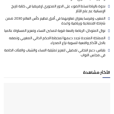
ندوة بالرباط تسلط الضوء على الدور المحوري لإفريقيا في كتابة تاريخ
الإنسانية عبر علم الآثار
المغرب وفرنسا يعززان تعاونهما في أفق تنظيم كأس العالم 2030 ضمن
شراكة اقتصادية ورياضية واعدة
نوال المتوكل: الرياضة رافعة قوية لتمكين النساء وتعزيز المساواة عالميا
المملكة المتحدة تجدد دعمها لمخطط الحكم الذاتي المغربي وتصفه
بالحل الأكثر واقعية لتسوية نزاع الصحراء
بايتاس: دعم انتخابي تفضيلي لتعزيز تمثيلية النساء والشباب والفئات الخاصة
في مجلس النواب
الأكثر مشاهدة