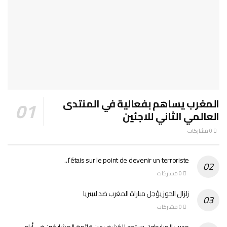
المغرب يساهم بفعالية في المنتدى
العالمي الثاني للاجئين
0 مشاركات
J’étais sur le point de devenir un terroriste..
0 مشاركات
زلزال الحوز يؤجل مباراة المغرب ضد ليبيريا
0 مشاركات
مدرب المرابطون يستعد للكشف عن قائمة المشاركين في أيام