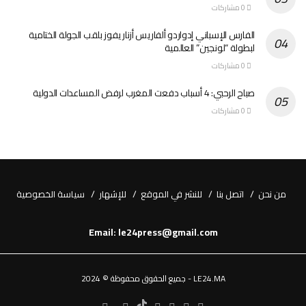
0 مشاركات
الفارس الإسباني إدواردو ألفاريس أزنار يفوز بلقب الجولة الختامية
لبطولة “لونجين” العالمية
0 مشاركات
صباح الرحبي: 4 أسباب دفعت المغرب لرفض المساعدات الدولية
0 مشاركات
من نحن
اتصل بنا
للنشر في الموقع
للإشهار
سياسة الخصوصية
Email: le24press@gmail.com
LE24.MA - جميع الحقوق محفوظة © 2024