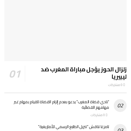
زلزال الحوز يؤجل مباراة المغرب ضد
ليبيريا
0 مشاركات
“نادي قضاة المغرب” يدعو بعدم إلزام القضاة للقيام بمهام غير
مهامهم القضائية
0 مشاركات
تامزغا تناقش “تنزيل الطابع الرسمي للأمازيغية”