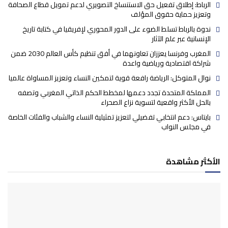
الرباط: إطلاق تفعيل حق الاستنساخ التصويري لدعم تمويل قطاع الصحافة
وتعزيز حماية حقوق المؤلف
ندوة بالرباط تسلط الضوء على الدور المحوري لإفريقيا في كتابة تاريخ
الإنسانية عبر علم الآثار
المغرب وفرنسا يعززان تعاونهما في أفق تنظيم كأس العالم 2030 ضمن
شراكة اقتصادية ورياضية واعدة
نوال المتوكل: الرياضة رافعة قوية لتمكين النساء وتعزيز المساواة عالميا
المملكة المتحدة تجدد دعمها لمخطط الحكم الذاتي المغربي وتصفه
بالحل الأكثر واقعية لتسوية نزاع الصحراء
بايتاس: دعم انتخابي تفضيلي لتعزيز تمثيلية النساء والشباب والفئات الخاصة
في مجلس النواب
الأكثر مشاهدة