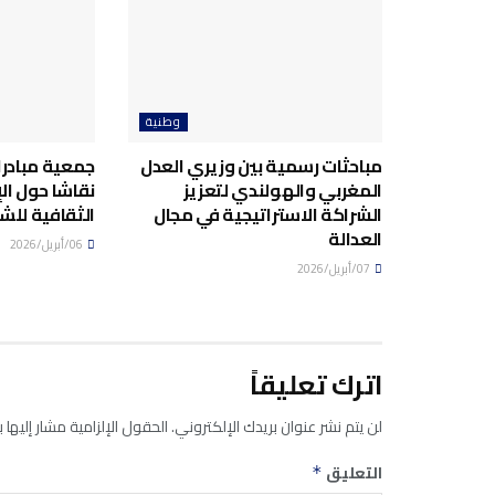
وطنية
مباحثات رسمية بين وزيري العدل
جمعية مبادرا
المغربي والهولندي لتعزيز
نقاشا حول ال
الشراكة الاستراتيجية في مجال
الثقافية للش
العدالة
06/أبريل/2026
07/أبريل/2026
اترك تعليقاً
لن يتم نشر عنوان بريدك الإلكتروني.
الحقول الإلزامية مشار إليها ب
التعليق
*