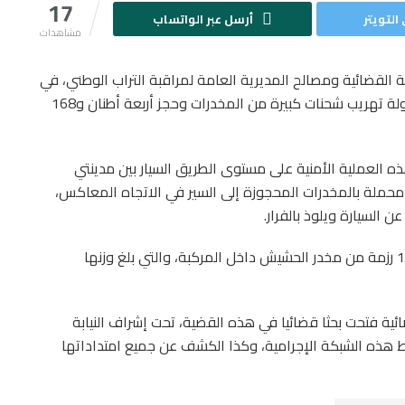
17
التويتر
أرسل عبر الواتساب
مشاهدات
 القضائية ومصالح المديرية العامة لمراقبة التراب الوطني، في
ساعة متأخرة من مساء أمس الثلاثاء، عن إجهاض محاولة تهريب شحنات كبيرة من المخدرات وحجز أربعة أطنان و168
هذه العملية الأمنية على مستوى الطريق السيار بين مدينتي
محملة بالمخدرات المحجوزة إلى السير في الاتجاه المعاكس،
 السيارة ويلوذ بالفرار.
وأضاف أن عمليات التفتيش المنجزة مكنت من ضبط 110 رزمة من مخدر الحشيش داخل المركبة، والتي بلغ وزنها
ائية فتحت بحثا قضائيا في هذه القضية، تحت إشراف النيابة
 هذه الشبكة الإجرامية، وكذا الكشف عن جميع امتداداتها