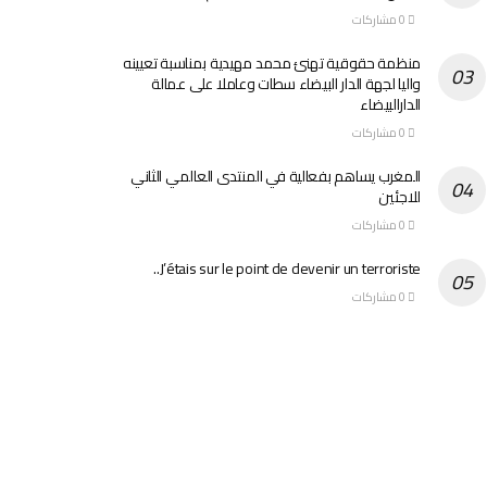
0 مشاركات
منظمة حقوقية تهنئ محمد مهيدية بمناسبة تعيينه
واليا لجهة الدار البيضاء سطات وعاملا على عمالة
الدارالبيضاء
0 مشاركات
المغرب يساهم بفعالية في المنتدى العالمي الثاني
للاجئين
0 مشاركات
J’étais sur le point de devenir un terroriste..
0 مشاركات