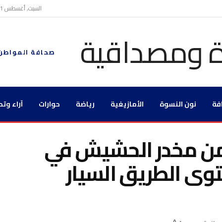
السبت, أغسطس 1, 2026
صحافة المواطن
فة
نون النسوة
الأمازيغية
رياضة
حوارات
آراء وتح
ن 4 أطنان من مخدر الحشيش في
وى الطريق السيار