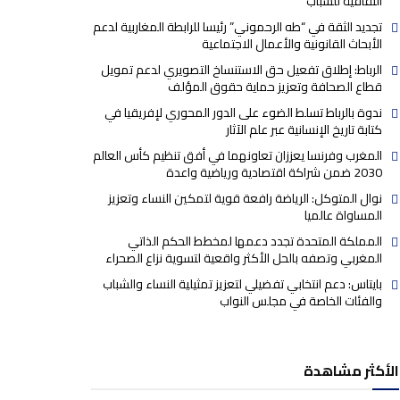
الثقافية للشباب
تجديد الثقة في “طه الرحموني” رئيسا للرابطة المغاربية لدعم
الأبحاث القانونية والأعمال الاجتماعية
الرباط: إطلاق تفعيل حق الاستنساخ التصويري لدعم تمويل
قطاع الصحافة وتعزيز حماية حقوق المؤلف
ندوة بالرباط تسلط الضوء على الدور المحوري لإفريقيا في
كتابة تاريخ الإنسانية عبر علم الآثار
المغرب وفرنسا يعززان تعاونهما في أفق تنظيم كأس العالم
2030 ضمن شراكة اقتصادية ورياضية واعدة
نوال المتوكل: الرياضة رافعة قوية لتمكين النساء وتعزيز
المساواة عالميا
المملكة المتحدة تجدد دعمها لمخطط الحكم الذاتي
المغربي وتصفه بالحل الأكثر واقعية لتسوية نزاع الصحراء
بايتاس: دعم انتخابي تفضيلي لتعزيز تمثيلية النساء والشباب
والفئات الخاصة في مجلس النواب
الأكثر مشاهدة