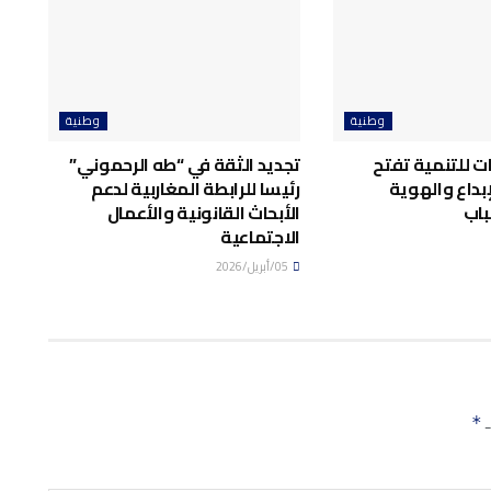
وطنية
وطنية
ت للتنمية تفتح
تجديد الثقة في “طه الرحموني”
إبداع والهوية
رئيسا للرابطة المغاربية لدعم
باب
الأبحاث القانونية والأعمال
الاجتماعية
05/أبريل/2026
ـ
*