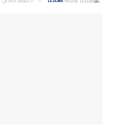
بواسطة:
LE24.MA
27 سبتمبر، 2023
في:
و