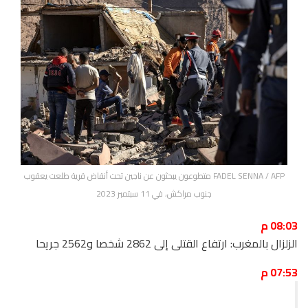
FADEL SENNA / AFP متطوعون يبحثون عن ناجين تحت أنقاض قرية طلعت يعقوب
جنوب مراكش، في 11 سبتمبر 2023
08:03 م
الزلزال بالمغرب: ارتفاع القتلى إلى 2862 شخصا و2562 جريحا
07:53 م