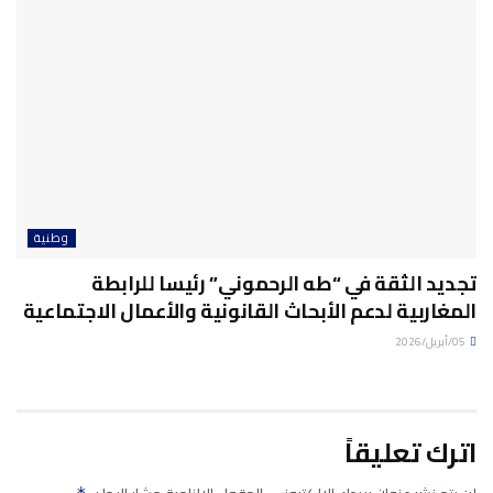
وطنية
تجديد الثقة في “طه الرحموني” رئيسا للرابطة
المغاربية لدعم الأبحاث القانونية والأعمال الاجتماعية
05/أبريل/2026
اترك تعليقاً