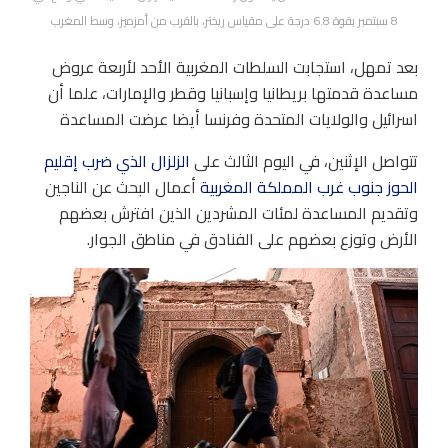
8 سبتمبر بقوة 6.8 درجة على مقياس ريختر، بالقرب من أمزميز، وسط المغرب
بعد تمهل، استجابت السلطات المغربية الأحد لأربعة عروض
مساعدة قدمتها بريطانيا وإسبانيا وقطر والإمارات، علما أن
اسرائيل والولايات المتحدة وفرنسا أيضا عرضت المساعدة
تتواصل الإثنين، في اليوم الثالث على
الزلزال الذي ضرب إقليم
الحوز جنوب غرب المملكة المغربية
أعمال البحث عن الناجين
وتقديم المساعدة لمئات المشردين الذين افترش بعضهم
الأرض وتوزع بعضهم على الفنادق في مناطق الجوار.