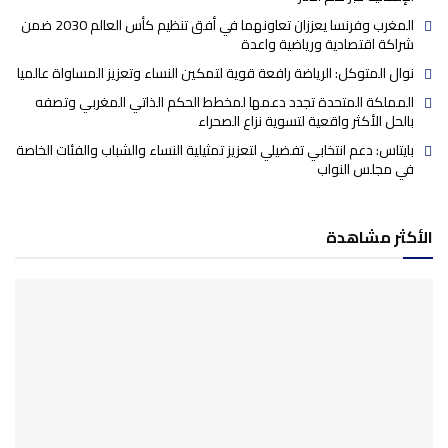
المغرب وفرنسا يعززان تعاونهما في أفق تنظيم كأس العالم 2030 ضمن
شراكة اقتصادية ورياضية واعدة
نوال المتوكل: الرياضة رافعة قوية لتمكين النساء وتعزيز المساواة عالميا
المملكة المتحدة تجدد دعمها لمخطط الحكم الذاتي المغربي وتصفه
بالحل الأكثر واقعية لتسوية نزاع الصحراء
بايتاس: دعم انتخابي تفضيلي لتعزيز تمثيلية النساء والشباب والفئات الخاصة
في مجلس النواب
الأكثر مشاهدة