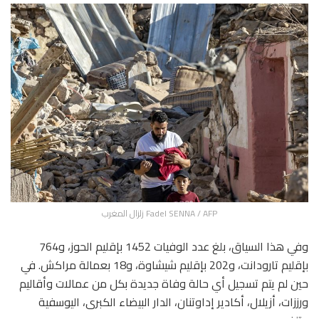
Fadel SENNA / AFP زلزال المغرب
وفي هذا السياق، بلغ عدد الوفيات 1452 بإقليم الحوز، و764
بإقليم تارودانت، و202 بإقليم شيشاوة، و18 بعمالة مراكش. في
حين لم يتم تسجيل أي حالة وفاة جديدة بكل من عمالات وأقاليم
ورززات، أزيلال، أكادير إداوتنان، الدار البيضاء الكبرى، اليوسفية