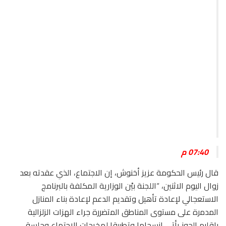
07:40 م
قال رئيس الحكومة عزيز أخنوش، إن الاجتماع، الذي عقدته بعد
زوال اليوم الاثنين، “اللجنة بيْن الوزارية المكلفة بالبرنامج
الاﺳﺗﻌﺟﺎﻟﻲ ﻹﻋﺎدة تأهيل وتقديم الدعم ﻹﻋﺎدة ﺑﻧﺎء اﻟﻣﻧﺎزل
اﻟﻣدﻣرة ﻋﻠﻰ ﻣﺳﺗوى اﻟﻣﻧﺎطق اﻟﻣﺗﺿررة جراء الهزات الزلزالية
بإقليم الحوز يأتي انسجاما وتطبيقا لمخرجات الاجتماع وجلسة