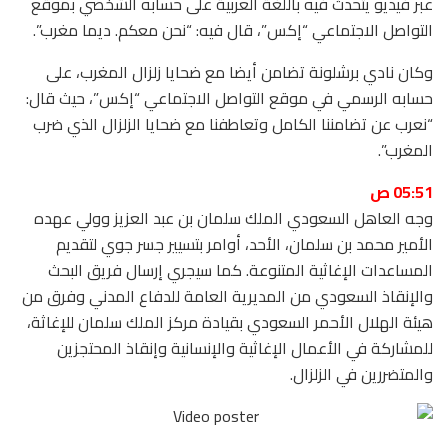
عبر فيديو يتحدث فيه باللغة العربية على حسابه الشخصي بموقع
التواصل الاجتماعي “إكس”، قال فيه: “نحن معكم. ديما مغرب”.
وكان نادي برشلونة تضامن أيضا مع ضحايا زلزال المغرب، على
حسابه الرسمي في موقع التواصل الاجتماعي “إكس”، حيث قال:
“نعرب عن تضامننا الكامل وتعاطفنا مع ضحايا الزلزال الذي ضرب
المغرب”.
05:51 ص
وجه العاهل السعودي الملك سلمان بن عبد العزيز وولي عهده
الأمير محمد بن سلمان، الأحد، أوامر بتسيير جسر جوي لتقديم
المساعدات الإغاثية المتنوعة. كما سيجري إرسال فريق البحث
والإنقاذ السعودي من المديرية العامة للدفاع المدني وفرق من
هيئة الهلال الأحمر السعودي بقيادة مركز الملك سلمان للإغاثة،
للمشاركة في الأعمال الإغاثية والإنسانية وإنقاذ المحتجزين
والمتضررين في الزلزال.