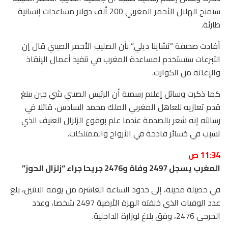
ستمنح الهلال الأحمر المغربي 200 ألف دولار مساعدات إنسانية
طارئة.
أفادت صحيفة “تشاينا ديلي” بأن الصليب الأحمر الصيني قال إن
التبرعات ستستخدم لمساعدة المغرب في تنفيذ أعمال الإنقاذ
والإغاثة من الكوارث.
كما ذكرت وسائل إعلام رسمية أن الرئيس الصيني شي جين بينغ
قدم تعازيه للعاهل المغربي الملك محمد السادس، قائلا في
رسالته إنه شعر بالصدمة عندما علم بوقوع الزلزال العنيف الذي
تسبب في خسائر فادحة في الأرواح والممتلكات.
11:34 ص
المغرب يسجل 2497 وفاة و2476 جريحا جراء “زلزال الحوز”
في حصيلة محينة، إلى حدود الساعة العاشرة من يومه الاثنين، بلغ
عدد الوفيات الذي خلفته الهزة الأرضية 2497 شخصا، وعدد
الجرحى 2476، وفق بلاغ لوزارة الداخلية.