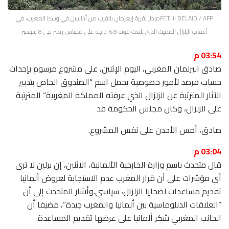
FETHI BELAID / AFPمنظر لقرية إيغرمان بالقرب من أداسيل في وسط المغرب، في
أعقاب الزلزال المميت الذي بلغت قوته 6.8 درجة على مقياس ريختر في 8 سبتمبر
03:54 م
صادق البرلمان المغربي، اليوم الإثنين، على مشروع مرسوم بإحداث
حساب مرصد لأمور خصوصية يحمل اسم “الصندوق الخاص بتدبير
الآثار المترتبة عن الزلزال الذي عرفته المملكة المغربية” المترتبة
على الزلزال، وكان مجلس الحكومة قد
صادق، أمس الأحدن على نفس المشروع.
03:04 م
قال متحدث باسم وزارة الخارجية الألمانية، الاثنين، إن برلين لا ترى
أي مؤشرات على أن قرار المغرب عدم الاستجابة لعروض ألمانيا
تقديم مساعدات لضحايا الزلزال، سياسي.وأشار المتحدث إلى أن
“العلاقات الدبلوماسية بين ألمانيا والمغرب جيدة”، مضيفا أن
الجانب المغربي شكر ألمانيا على عرضها تقديم المساعدة.