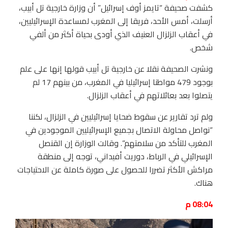
كشفت صحيفة “تايمز أوف إسرائيل” أن وزارة خارجية تل أبيب،
أرسلت، أمس الأحد، فريقا إلى المغرب لمساعدة الإسرائيليين،
في أعقاب الزلزال العنيف الذي أودى بحياة أكثر من ألفي
شخص.
ونشرت الصحيفة نقلا عن خارجية تل أبيب قولها إنها على علم
بوجود 479 مواطنا إسرائيليا في المغرب، من بينهم 17 لم
يتصلوا بعد بعائلاتهم في أعقاب الزلزال.
ولم ترد تقارير عن سقوط ضحايا إسرائيليين في الزلزال، لكننا
“نواصل محاولة الاتصال بجميع الإسرائيليين الموجودين في
المغرب للتأكد من سلامتهم”. وقالت الوزارة إن القنصل
الإسرائيلي في الرباط، دوريت أفيداني، توجه إلى منطقة
مراكش الأكثر تضررا للحصول على صورة كاملة عن الاحتياجات
هناك.
08:04 م