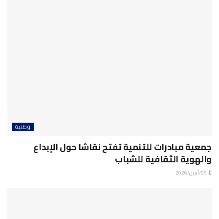
وطنية
جمعية مبادرات للتنمية تفتح نقاشا حول الإبداع
والهوية الثقافية للشباب
06/أبريل/2026