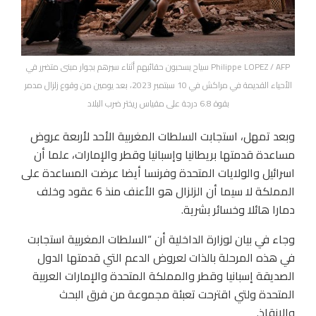
Philippe LOPEZ / AFP سياح يسحبون حقائبهم أثناء سيرهم بجوار مبنى متضرر في
الأحياء القديمة في مراكش في 10 سبتمبر 2023، بعد يومين من وقوع زلزال مدمر
بقوة 6.8 درجة على مقياس ريختر ضرب البلاد
وبعد تمهل، استجابت السلطات المغربية الأحد لأربعة عروض
مساعدة قدمتها بريطانيا وإسبانيا وقطر والإمارات، علما أن
اسرائيل والولايات المتحدة وفرنسا أيضا عرضت المساعدة على
المملكة لا سيما أن الزلزال هو الأعنف منذ 6 عقود وخلف
دمارا هائلا وخسائر بشرية.
وجاء في بيان لوزارة الداخلية أن “السلطات المغربية استجابت
في هذه المرحلة بالذات لعروض الدعم التي قدمتها الدول
الصديقة إسبانيا وقطر والمملكة المتحدة والإمارات العربية
المتحدة ولتي اقترحت تعبئة مجموعة من فرق البحث
والإنقاذ.