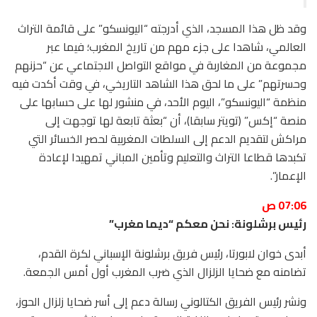
وقد ظل هذا المسجد، الذي أدرجته “اليونسكو” على قائمة التراث
العالمي، شاهدا على جزء مهم من تاريخ المغرب؛ فيما عبر
مجموعة من المغاربة في مواقع التواصل الاجتماعي عن “حزنهم
وحسرتهم” على ما لحق هذا الشاهد التاريخي، في وقت أكدت فيه
منظمة “اليونسكو”، اليوم الأحد، في منشور لها على حسابها على
منصة “إكس” (تويتر سابقا)، أن “بعثة تابعة لها توجهت إلى
مراكش لتقديم الدعم إلى السلطات المغربية لحصر الخسائر التي
تكبدها قطاعا التراث والتعليم وتأمين المباني تمهيدا لإعادة
الإعمار”.
07:06 ص
رئيس برشلونة: نحن معكم “ديما مغرب”
أبدى خوان لابورتا، رئيس فريق برشلونة الإسباني لكرة القدم،
تضامنه مع ضحايا الزلزال الذي ضرب المغرب أول أمس الجمعة.
ونشر رئيس الفريق الكتالوني رسالة دعم إلى أسر ضحايا زلزال الحوز،