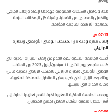
وتنغير.
هذا، وتواصل السلطات العمومية جهودها لإنقاذ وإجلاء الجرحى
والتكفل بالمصابين من الضحايا، وتعبئة كل الإمكانات اللازمة
لمعالجة آثار هذه الفاجعة المؤلمة.
07:13 ص
إلغاء مبارة ودية بين المنتخب الوطني الأولمبي ونظيره
البرازيلي
أعلنت الجامعة الملكية لكرة القدم عن إلغاء المباراة الودية التي
كانت ستجمع يوم الاثنين 11 سبتمبر/أيلول 2023 بين المنتخب
الوطني الأولمبي ونظيره البرازيلي بالمركب الرياضي بمدينة فاس،
وذلك بعد الزلزال الذي ضرب بعض المناطق بالمملكة المغربية،
وحالة الحداد التي تعيشها.
وجددت الجامعة الملكية المغربية لكرة القدم تعازيها الحارة إلى
أسر الضحايا متمنية الشفاء العاجل لجميع المصابين.
07:09 ص