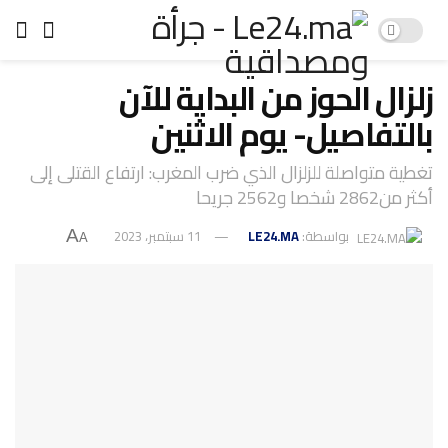
زلزال الحوز من البداية للآن
بالتفاصيل- يوم الاثنين
تغطية متواصلة للزلزال الذي ضرب المغرب: ارتفاع القتلى إلى
أكثر من2862 شخصا و2562 جريحا
بواسطة:
LE24.MA
11 سبتمبر، 2023
A
A