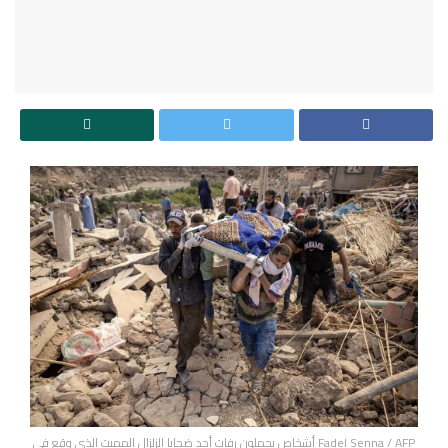
Fadel Senna / AFP أشخاص يحملون رفات أحد ضحايا الزلزال المميت الذي وقع في