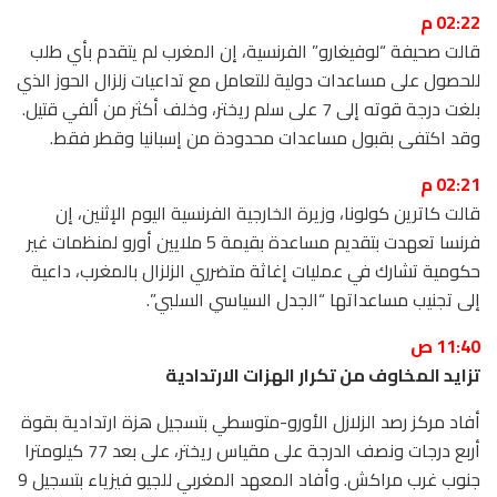
02:22 م
قالت صحيفة “لوفيغارو” الفرنسية، إن المغرب لم يتقدم بأي طلب
للحصول على مساعدات دولية للتعامل مع تداعيات زلزال الحوز الذي
بلغت درجة قوته إلى 7 على سلم ريختر، وخلف أكثر من ألفي قتيل.
وقد اكتفى بقبول مساعدات محدودة من إسبانيا وقطر فقط.
02:21 م
قالت كاترين كولونا، وزيرة الخارجية الفرنسية اليوم الإثنين، إن
فرنسا تعهدت بتقديم مساعدة بقيمة 5 ملايين أورو لمنظمات غير
حكومية تشارك في عمليات إغاثة متضرري الزلزال بالمغرب، داعية
إلى تجنيب مساعداتها “الجدل السياسي السلبي”.
11:40 ص
تزايد المخاوف من تكرار الهزات الارتدادية
أفاد مركز رصد الزلازل الأورو-متوسطي بتسجيل هزة ارتدادية بقوة
أربع درجات ونصف الدرجة على مقياس ريختر، على بعد 77 كيلومترا
جنوب غرب مراكش. وأفاد المعهد المغربي للجيو فيزياء بتسجيل 9