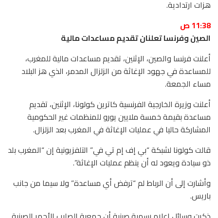
هزات ارتدادية.
11:38 ص
الصين وفرنسا تعلنان تقديم مساعدات مالية
أعلنت فرنسا والصين، الإثنين، تقديم مساعدات مالية للمغرب،
للمساعدة في جهود الإغاثة من الزلزال المدمر، الذي هز البلاد
مساء الجمعة.
أعلنت وزيرة الخارجية الفرنسية كاترين كولونا، الإثنين، تقديم
مساعدة بقيمة خمسة ملايين يورو للمنظمات غير الحكومية
المشاركة حاليا في عمليات الإغاثة في المغرب بعد الزلزال.
قالت كولونا لشبكة “بي إف إم تي في” التلفزيونية إن “المغرب بلد
ذو سيادة ويعود له أن ينظم عمليات الإغاثة”.
وأشارت إلى أن الرباط لم “ترفض أي مساعدة” ولا سيما من جانب
باريس.
ذكرت وسائل إعلام رسمية صينية أن جمعية الصليب الأحمر الصينية