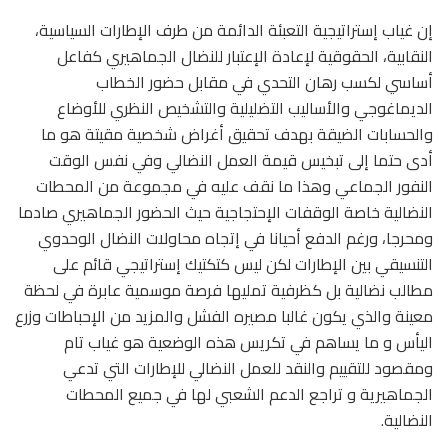
إن غياب إستراتيجية التعبئة الدائمة من طرف الإطارات السياسية،
النقابية، الحقوقية لإعادة الإعتبار للنضال الجماهيري كفاعل
أساسي لكسب رهان التحدي في مقابل حضور الخطاب
الديماغوجي والأساليب التضليلية والتشخيص النظري للأوضاع
والحسابات الضيقة بهدف تحقيق أغراض شخصية مقيتة هو ما
أدى حتما إلى تبخيس قيمة العمل النضالي وفي نفس الوقت
النفور الجماعي وهذا ما نقف عليه في مجموعة من المحطات
النضالية خاصة الوقفات الإحتجاجية حيث الحضور الجماهيري صادما
ومحرجا، ورغم الدفع أحيانا في إتجاه محاولات النضال الوحدوي
التنسيقي بين الإطارات لكن ليس كتكتيك إستراتيجي قائم على
مطالب نضالية بل كظرفية تمليها فرصة موسمية عابرة في لحظة
معينة والذي يكون غالبا مصيره الفشل والمزيد من الإحباطات وزرع
اليأس و ما يساهم في تكريس هذه الوضعية هو غياب تام
ومقصود للتقييم والنقد للعمل النضالي للإطارات التي تدعي
الجماهيرية و تراجع الدعم الشعبي لها في جميع المحطات
النضالية.