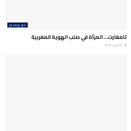
مع بوهدوز
تامغارت… المرأة في صلب الهوية المغربية
01/أبريل/2026