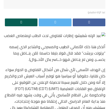
عبد الإله شفيشو
أتذكر هنا ذلك الألماني الطبيب والمسرحي والشاعر الذي إسمه
“برتولت بريشت” فقد قال قولا بليغا حاسما: (مَن ينــاضل ربما
يخســر، ومن لم ينـاضل فهو خــاسر بكل الأحــوال).
إن الهدف الأسمى لأي شكل من أشكال التفاوض و الحوار سواء
كان نقابيا، حقوقيا أو سياسيا هو توفير أسباب العيش الحر والكريم
إلا أنه ومن خلال تقييم بسيط لحصيلة الإعلان عن التوقيع على
الإتفاق مع النقابات التعليمية (UMT) (CDT) (UGTM) (FDT)
والحكومة على النظام الأساسي يأتي في وقت يشهد فيه القطاع
منذ بداية العام الدراسي الحالي إحتقانا مع موجة إحتجاجات،
يستشف منه أن الهدف المتوخى (المقاربة التشاركية) بعيد كل