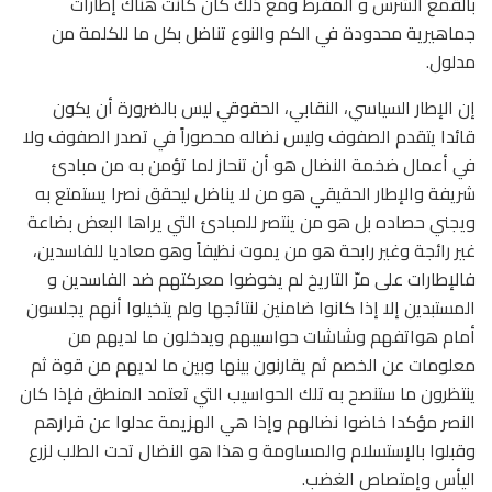
بالقمع الشرس و المفرط ومع ذلك كان كانت هناك إطارات
جماهيرية محدودة في الكم والنوع تناضل بكل ما للكلمة من
مدلول.
إن الإطار السياسي، النقابي، الحقوقي ليس بالضرورة أن يكون
قائدا يتقدم الصفوف وليس نضاله محصوراً في تصدر الصفوف ولا
في أعمال ضخمة النضال هو أن تنحاز لما تؤمن به من مبادئ
شريفة والإطار الحقيقي هو من لا يناضل ليحقق نصرا يستمتع به
ويجني حصاده بل هو من ينتصر للمبادئ التي يراها البعض بضاعة
غير رائجة وغير رابحة هو من يموت نظيفاً وهو معاديا للفاسدين،
فالإطارات على مرّ التاريخ لم يخوضوا معركتهم ضد الفاسدين و
المستبدين إلا إذا كانوا ضامنين لنتائجها ولم يتخيلوا أنهم يجلسون
أمام هواتفهم وشاشات حواسيبهم ويدخلون ما لديهم من
معلومات عن الخصم ثم يقارنون بينها وبين ما لديهم من قوة ثم
ينتظرون ما ستنصح به تلك الحواسيب التي تعتمد المنطق فإذا كان
النصر مؤكدا خاضوا نضالهم وإذا هي الهزيمة عدلوا عن قرارهم
وقبلوا بالإستسلام والمساومة و هذا هو النضال تحت الطلب لزرع
اليأس وإمتصاص الغضب.