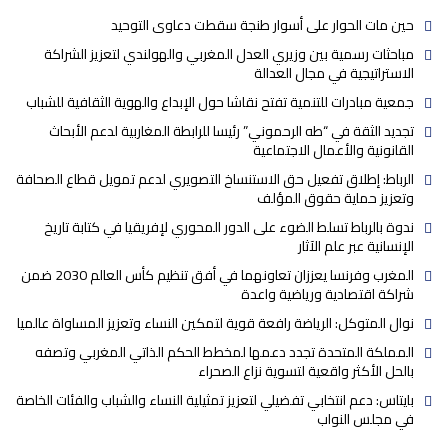
حين مات الحوار على أسوار طنجة سقطت دعاوى التوحيد
مباحثات رسمية بين وزيري العدل المغربي والهولندي لتعزيز الشراكة
الاستراتيجية في مجال العدالة
جمعية مبادرات للتنمية تفتح نقاشا حول الإبداع والهوية الثقافية للشباب
تجديد الثقة في “طه الرحموني” رئيسا للرابطة المغاربية لدعم الأبحاث
القانونية والأعمال الاجتماعية
الرباط: إطلاق تفعيل حق الاستنساخ التصويري لدعم تمويل قطاع الصحافة
وتعزيز حماية حقوق المؤلف
ندوة بالرباط تسلط الضوء على الدور المحوري لإفريقيا في كتابة تاريخ
الإنسانية عبر علم الآثار
المغرب وفرنسا يعززان تعاونهما في أفق تنظيم كأس العالم 2030 ضمن
شراكة اقتصادية ورياضية واعدة
نوال المتوكل: الرياضة رافعة قوية لتمكين النساء وتعزيز المساواة عالميا
المملكة المتحدة تجدد دعمها لمخطط الحكم الذاتي المغربي وتصفه
بالحل الأكثر واقعية لتسوية نزاع الصحراء
بايتاس: دعم انتخابي تفضيلي لتعزيز تمثيلية النساء والشباب والفئات الخاصة
في مجلس النواب