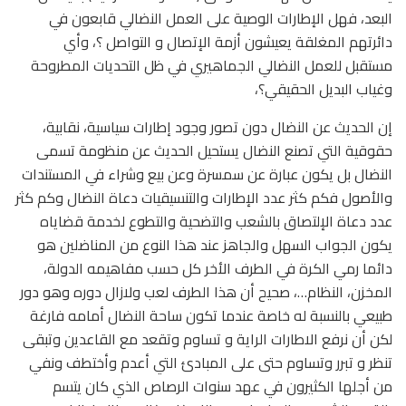
البعد، فهل الإطارات الوصية على العمل النضالي قابعون في
دائرتهم المغلقة يعيشون أزمة الإتصال و التواصل ؟، وأي
مستقبل للعمل النضالي الجماهيري في ظل التحديات المطروحة
وغياب البديل الحقيقي؟،
إن الحديث عن النضال دون تصور وجود إطارات سياسية، نقابية،
حقوقية التي تصنع النضال يستحيل الحديث عن منظومة تسمى
النضال بل يكون عبارة عن سمسرة وعن بيع وشراء في المستندات
والأصول فكم كثر عدد الإطارات والتنسيقيات دعاة النضال وكم كثر
عدد دعاة الإلتصاق بالشعب والتضحية والتطوع لخدمة قضاياه
يكون الجواب السهل والجاهز عند هذا النوع من المناضلين هو
دائما رمي الكرة في الطرف الأخر كل حسب مفاهيمه الدولة،
المخزن، النظام…، صحيح أن هذا الطرف لعب ولازال دوره وهو دور
طبيعي بالنسبة له خاصة عندما تكون ساحة النضال أمامه فارغة
لكن أن نرفع الاطارات الراية و تساوم وتقعد مع القاعدين وتبقى
تنظر و تبرر وتساوم حتى على المبادئ التي أعدم وأختطف ونفي
من أجلها الكثيرون في عهد سنوات الرصاص الذي كان يتسم