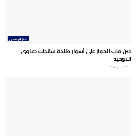
مع بوهدوز
حين مات الحوار على أسوار طنجة سقطت دعاوى
التوحيد
10/أبريل/2026