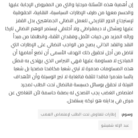
إن أهمية هذه الأسئلة مرحليا والتي من المفروض الإجابة عليها
والحسم معها من طرف الإطارات السياسية، النقابية، الحقوقية
لإسترجاع الدور التاريخي للعمل النضالي الجماهيري بدل القفز
عليها وبشكل لا ديمقراطي ولا أخلاقي ليستمر الوهم النضالي تاركا
ورائه المزيد من خيبات الأمل وفقدان الثقة، وانطلاقا من مبدأ
النقد والنقد الذاتي يصبح من الواجب النضالي على الإطارات التي
تناضل من أجل تحقيق ذلك الهدف الأسمى أن تضع أمامها أن
المبادئ لا مساومة عليها فهي النبراس الذي يهتدى به فمثل
هذه المساومات مدمرة لا تبني شعبا مكافحا مضحيا بل شعبا
يائسا متدمرا فاقدا للثقة فالغاية لا تبرر الوسيلة وأن الأهداف
النبيلة لا تحقق بوسائل خسيسة فالنضال تحت الطلب لمجرد
امتصاص الغضب يجب التصدي له بصفة حاسمة لأن التغاضي عن
مرض في بدايته هو تركه يستفحل.
وسوم:
إطارات تتفاوض تحت الطلب لإمتصاص الغضب
عبد الإله شفيشو