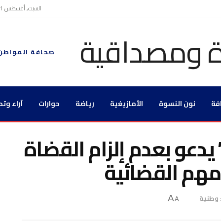
السبت, أغسطس 1, 2026
صحافة المواطن
فة
نون النسوة
الأمازيغية
رياضة
حوارات
آراء وتح
دعو بعدم إلزام القضاة
امهم القضائية
وطنية
A
A