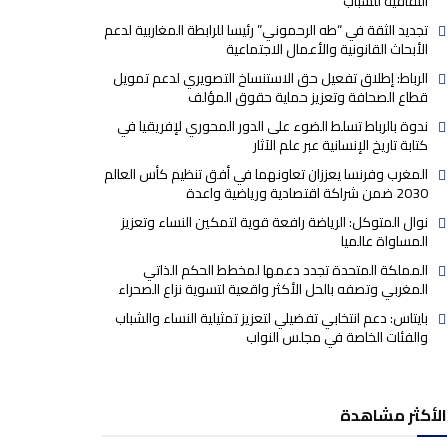
الثقافية للشباب
تجديد الثقة في “طه الرحموني” رئيسا للرابطة المغاربية لدعم
الأبحاث القانونية والأعمال الاجتماعية
الرباط: إطلاق تفعيل حق الاستنساخ التصويري لدعم تمويل
قطاع الصحافة وتعزيز حماية حقوق المؤلف
ندوة بالرباط تسلط الضوء على الدور المحوري لإفريقيا في
كتابة تاريخ الإنسانية عبر علم الآثار
المغرب وفرنسا يعززان تعاونهما في أفق تنظيم كأس العالم
2030 ضمن شراكة اقتصادية ورياضية واعدة
نوال المتوكل: الرياضة رافعة قوية لتمكين النساء وتعزيز
المساواة عالميا
المملكة المتحدة تجدد دعمها لمخطط الحكم الذاتي
المغربي وتصفه بالحل الأكثر واقعية لتسوية نزاع الصحراء
بايتاس: دعم انتخابي تفضيلي لتعزيز تمثيلية النساء والشباب
والفئات الخاصة في مجلس النواب
الأكثر مشاهدة