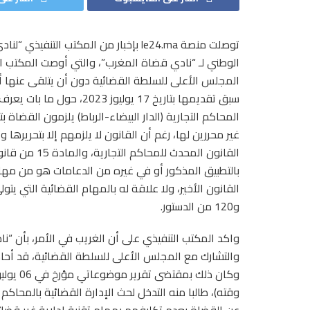
توصلت منصة le24.ma بإخبار من المكتب 
الوطني لـ “نادي قضاة المغرب”، والتي أوصت المكتب التن
المجلس الأعلى للسلطة القضائية دون أن يتلقى عنها أي 
القانون المحد
و120 من الدستور.
واكد المكتب التنفيذي على أن الغريب في الأمر، بأن “ن
والتشارك مع المجلس الأعلى للسلطة القضائية، قد أحاط 
وقته)، طالبا منه التدخل لحث الإدارة القضائية بالمحاك
عن القضاة بعدم تكليفهم بمهام تقنية إدارية غير قضائية،