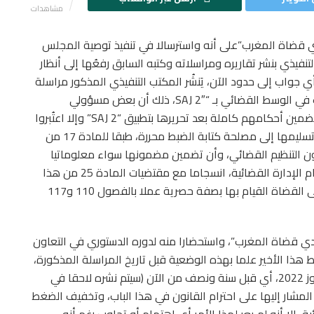
مشاهدات
التنفيذي “لنادي قضاة المغرب”على أنه واسترسالا في تنفيذ توصية المجلس
فيذي بنشر تقاريره ومراسلاته وكتبه السابق رفعُها إلى أنظار
جواب إلى حدود الآن، يَنشُر المكتب التنفيذي المذكور مراسلة
سبق تقديمها بتاريخ 17 يوليوز 2023، حول ما بات يعرف في الوسط القضائي بـ “SAJ 2″، ذلك أن بعض مسؤولي
المحاكم التجارية (الدار البيضاء-الرباط) يلزمون القضاة بتضمين أحكامهم كاملة بعد تحريرها بتطبيق “SAJ 2” وإلا اعتُبروا
غير محررين لها، رغم أن القانون لا يلزمهم إلا بتحريرها وتسليمها إلى مصلحة كتابة الضبط محررة، طبقا للمادة 17 من
ث للمحاكم التجارية، والمادة 15 من قانون التنظيم القضائي، وأن تضمين مضمونها سواء معلوماتيا
بالتطبيق المذكور أو في غيره من الدعامات هو من مهام الإدارة القضائية، انسجاما مع مقتضيات المادة 25 من هذا
القانون الأخير، ولا علاقة له بالمهام القضائية التي يتولى القضاة القيام بها بصفة حصرية عملا بالفصول 110 و117
ادي قضاة المغرب”، واستحضارا منه لدوره الدستوري في التعاون
هذا الأخير علما بهذه الوضعية قبل تاريخ المراسلة المذكورة،
وكان ذلك بمقتضى تقرير موضوعاتي مؤرخ في 06 يوليوز 2022، أي قبل سنة ونصف من الآن (سيتم نشره لاحقا في
م المشار إليها على احترام القانون في هذا الباب، وتخفيف الضغط
 إلا أنه لم يعر لهذا الأمر أي اهتمام أو تجاوب رغم أنه