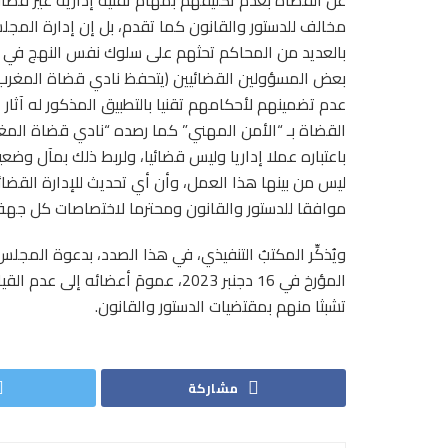
مخالف للدستور والقانون كما تقدم، بل إن إدارة المجل
بالعديد من المحاكم تحثهم على سلوك نفس النهج في 
بعض المسؤولين القضائيين (يتحفظ نادي قضاة المغرب ع
عدم تضمينهم لأحكامهم تقنيا بالتطبيق المذكور له آثا
القضاة بـ “الأمن المهني” كما رصده “نادي قضاة المغر
باعتباره عملا إداريا وليس قضائيا، ولربط ذلك بمآل وضع
ليس من بينها هذا العمل، وأن أي تحديث للإدارة القضا
موافقا للدستور والقانون ومحترما لاختصاصات كل جهة
ويُذكِّر المكتبُ التنفيذي، في هذا الصدد، بدعوة المج
المؤرخ في 16 دجنبر 2023، عمومَ أعض
تشبثا منهم بمقتضيات الدستور والقانون.
مشاركة