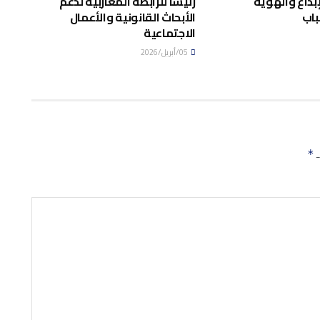
إبداع والهوية
رئيسا للرابطة المغاربية لدعم
باب
الأبحاث القانونية والأعمال
الاجتماعية
05/أبريل/2026
ـ
*