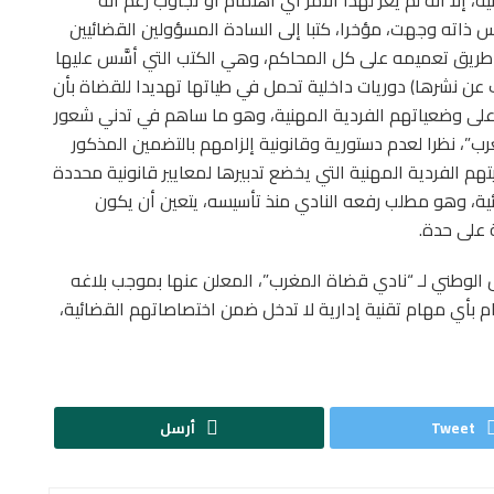
س ذاته وجهت، مؤخرا، كتبا إلى السادة المسؤولين القضائيين
طريق تعميمه على كل المحاكم، وهي الكتب التي أسَّس عليها
ن نشرها) دوريات داخلية تحمل في طياتها تهديدا للقضاة بأن
ر على وضعياتهم الفردية المهنية، وهو ما ساهم في تدني شعور
ب”، نظرا لعدم دستورية وقانونية إلزامهم بالتضمين المذكور
يتهم الفردية المهنية التي يخضع تدبيرها لمعايير قانونية محددة
ئية، وهو مطلب رفعه النادي منذ تأسيسه، يتعين أن يكون
 على حدة.
لس الوطني لـ “نادي قضاة المغرب”، المعلن عنها بموجب بلاغه
ائه إلى عدم القيام بأي مهام تقنية إدارية لا تدخل ضمن اختصاصاتهم القضائية،
Tweet
أرسل