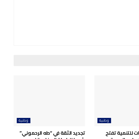
وطنية
وطنية
ت للتنمية تفتح
تجديد الثقة في “طه الرحموني”