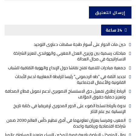
24 ساعة
حين مات الحوار على أسوار طنجة سقطت دعاوى التوحيد
مباحثات رسمية بين وزيري العدل المغربي والهولندي لتعزيز الشراكة
الاستراتيجية في مجال العدالة
جمعية مبادرات للتنمية تفتح نقاشا حول الإبداع والهوية الثقافية للشباب
تجديد الثقة في “طه الرحموني” رئيسا للرابطة المغاربية لدعم الأبحاث
القانونية والأعمال الاجتماعية
الرباط: إطلاق تفعيل حق الاستنساخ التصويري لدعم تمويل قطاع الصحافة
وتعزيز حماية حقوق المؤلف
ندوة بالرباط تسلط الضوء على الدور المحوري لإفريقيا في كتابة تاريخ
الإنسانية عبر علم الآثار
المغرب وفرنسا يعززان تعاونهما في أفق تنظيم كأس العالم 2030 ضمن
شراكة اقتصادية ورياضية واعدة
نوال المتوكل: الرياضة رافعة قوية لتمكين النساء وتعزيز المساواة عالميا