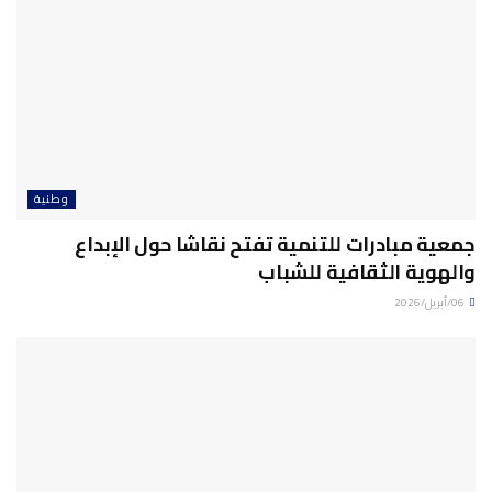
وطنية
جمعية مبادرات للتنمية تفتح نقاشا حول الإبداع
والهوية الثقافية للشباب
06/أبريل/2026