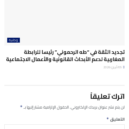
وطنية
تجديد الثقة في “طه الرحموني” رئيسا للرابطة
المغاربية لدعم الأبحاث القانونية والأعمال الاجتماعية
05/أبريل/2026
اترك تعليقاً
لن يتم نشر عنوان بريدك الإلكتروني.
الحقول الإلزامية مشار إليها بـ
*
التعليق
*