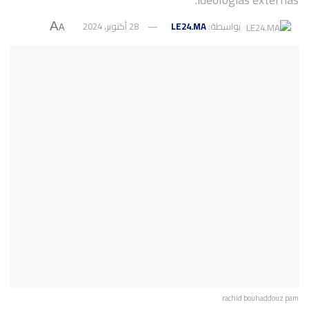
بواسطة:
LE24.MA
28 أكتوبر، 2024
A
A
rachid bouhaddouz pam