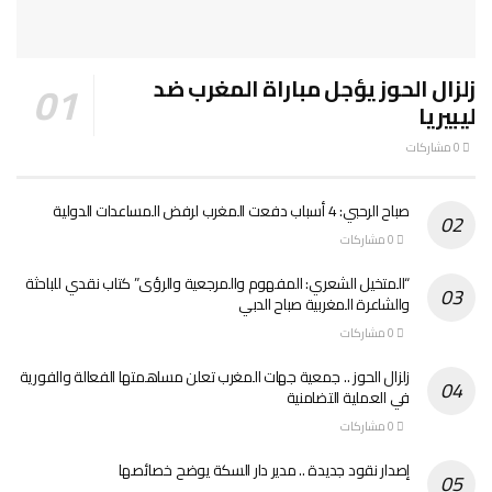
زلزال الحوز يؤجل مباراة المغرب ضد
ليبيريا
0 مشاركات
صباح الرحبي: 4 أسباب دفعت المغرب لرفض المساعدات الدولية
0 مشاركات
“المتخيل الشعري: المفهوم والمرجعية والرؤى” كتاب نقدي للباحثة
والشاعرة المغربية صباح الدبي
0 مشاركات
زلزال الحوز .. جمعية جهات المغرب تعلن مساهمتها الفعالة والفورية
في العملية التضامنية
0 مشاركات
إصدار نقود جديدة .. مدير دار السكة يوضح خصائصها