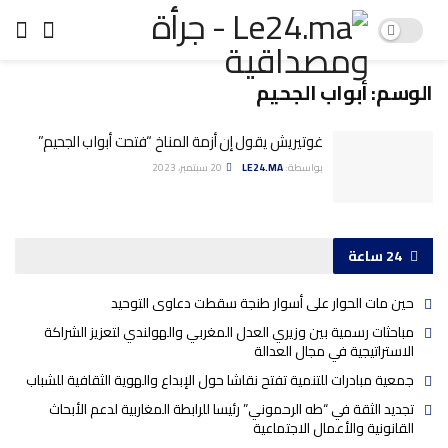
الوسم:
أبواب الجحيم
غوتيريش يقول إن أزمة المناخ “فتحت أبواب الجحيم”
بواسطة:
LE24.MA
20 سبتمبر، 2023
24 ساعة
حين مات الحوار على أسوار طنجة سقطت دعاوى التوحيد
مباحثات رسمية بين وزيري العدل المغربي والهولندي لتعزيز الشراكة
الاستراتيجية في مجال العدالة
جمعية مبادرات للتنمية تفتح نقاشا حول الإبداع والهوية الثقافية للشباب
تجديد الثقة في “طه الرحموني” رئيسا للرابطة المغاربية لدعم الأبحاث
القانونية والأعمال الاجتماعية