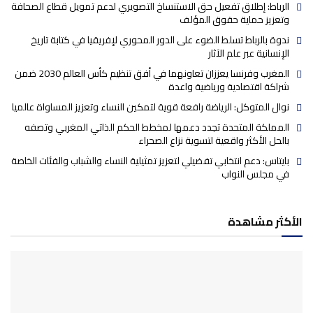
الرباط: إطلاق تفعيل حق الاستنساخ التصويري لدعم تمويل قطاع الصحافة
وتعزيز حماية حقوق المؤلف
ندوة بالرباط تسلط الضوء على الدور المحوري لإفريقيا في كتابة تاريخ
الإنسانية عبر علم الآثار
المغرب وفرنسا يعززان تعاونهما في أفق تنظيم كأس العالم 2030 ضمن
شراكة اقتصادية ورياضية واعدة
نوال المتوكل: الرياضة رافعة قوية لتمكين النساء وتعزيز المساواة عالميا
المملكة المتحدة تجدد دعمها لمخطط الحكم الذاتي المغربي وتصفه
بالحل الأكثر واقعية لتسوية نزاع الصحراء
بايتاس: دعم انتخابي تفضيلي لتعزيز تمثيلية النساء والشباب والفئات الخاصة
في مجلس النواب
الأكثر مشاهدة