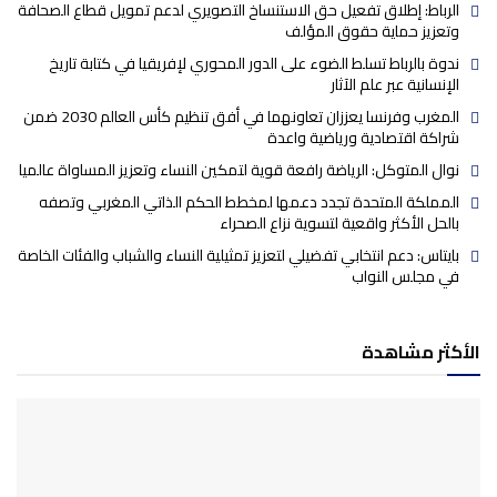
الرباط: إطلاق تفعيل حق الاستنساخ التصويري لدعم تمويل قطاع الصحافة
وتعزيز حماية حقوق المؤلف
ندوة بالرباط تسلط الضوء على الدور المحوري لإفريقيا في كتابة تاريخ
الإنسانية عبر علم الآثار
المغرب وفرنسا يعززان تعاونهما في أفق تنظيم كأس العالم 2030 ضمن
شراكة اقتصادية ورياضية واعدة
نوال المتوكل: الرياضة رافعة قوية لتمكين النساء وتعزيز المساواة عالميا
المملكة المتحدة تجدد دعمها لمخطط الحكم الذاتي المغربي وتصفه
بالحل الأكثر واقعية لتسوية نزاع الصحراء
بايتاس: دعم انتخابي تفضيلي لتعزيز تمثيلية النساء والشباب والفئات الخاصة
في مجلس النواب
الأكثر مشاهدة