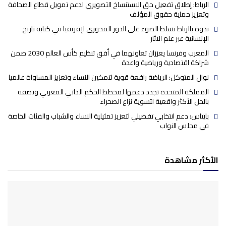
الرباط: إطلاق تفعيل حق الاستنساخ التصويري لدعم تمويل قطاع الصحافة
وتعزيز حماية حقوق المؤلف
ندوة بالرباط تسلط الضوء على الدور المحوري لإفريقيا في كتابة تاريخ
الإنسانية عبر علم الآثار
المغرب وفرنسا يعززان تعاونهما في أفق تنظيم كأس العالم 2030 ضمن
شراكة اقتصادية ورياضية واعدة
نوال المتوكل: الرياضة رافعة قوية لتمكين النساء وتعزيز المساواة عالميا
المملكة المتحدة تجدد دعمها لمخطط الحكم الذاتي المغربي وتصفه
بالحل الأكثر واقعية لتسوية نزاع الصحراء
بايتاس: دعم انتخابي تفضيلي لتعزيز تمثيلية النساء والشباب والفئات الخاصة
في مجلس النواب
الأكثر مشاهدة