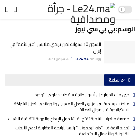
الوسم:
بي بي سي نيوز
السجن 10 سنوات لمن ترتدي ملابس “غير لائقة” في
إيران
بواسطة:
LE24.MA
20 سبتمبر، 2023
24 ساعة
حين مات الحوار على أسوار طنجة سقطت دعاوى التوحيد
مباحثات رسمية بين وزيري العدل المغربي والهولندي لتعزيز الشراكة
الاستراتيجية في مجال العدالة
جمعية مبادرات للتنمية تفتح نقاشا حول الإبداع والهوية الثقافية للشباب
تجديد الثقة في “طه الرحموني” رئيسا للرابطة المغاربية لدعم الأبحاث
القانونية والأعمال الاجتماعية