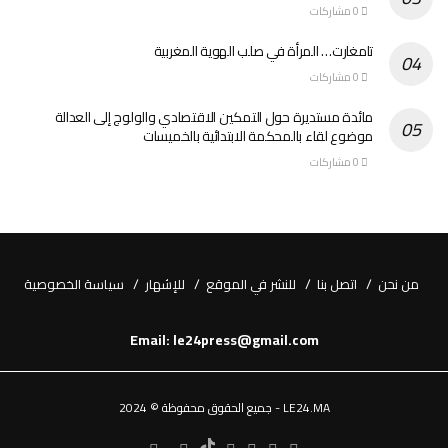
0 مشاركات
تامغارت… المرأة في صلب الهوية المغربية
0 مشاركات
مائدة مستديرة حول التمكين الاقتصادي والولوج إلى العدالة
موضوع لقاء بالمحكمة الابتدائية بالخميسات
0 مشاركات
من نحن
اتصل بنا
للنشر في الموقع
للإشهار
سياسة الخصوصية
Email: le24press@gmail.com
LE24.MA - جميع الحقوق محفوظة © 2024