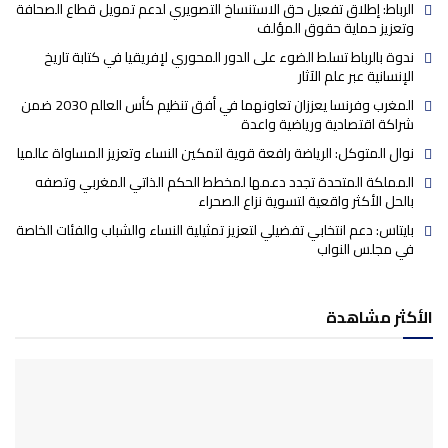
الرباط: إطلاق تفعيل حق الاستنساخ التصويري لدعم تمويل قطاع الصحافة
وتعزيز حماية حقوق المؤلف
ندوة بالرباط تسلط الضوء على الدور المحوري لإفريقيا في كتابة تاريخ
الإنسانية عبر علم الآثار
المغرب وفرنسا يعززان تعاونهما في أفق تنظيم كأس العالم 2030 ضمن
شراكة اقتصادية ورياضية واعدة
نوال المتوكل: الرياضة رافعة قوية لتمكين النساء وتعزيز المساواة عالميا
المملكة المتحدة تجدد دعمها لمخطط الحكم الذاتي المغربي وتصفه
بالحل الأكثر واقعية لتسوية نزاع الصحراء
بايتاس: دعم انتخابي تفضيلي لتعزيز تمثيلية النساء والشباب والفئات الخاصة
في مجلس النواب
الأكثر مشاهدة