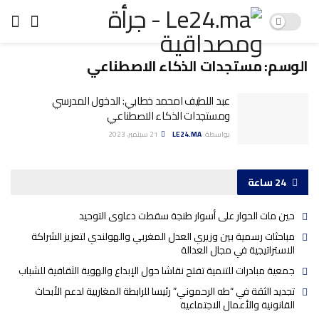
الوسم:
مستجدات الذكاء الاصطناعي
عبد اللطيف امحمد خطابي: الدخول المدرسي
ومستجدات الذكاء الاصطناعي
بواسطة:
LE24.MA
21 سبتمبر، 2023
24 ساعة
حين مات الحوار على أسوار طنجة سقطت دعاوى التوحيد
مباحثات رسمية بين وزيري العدل المغربي والهولندي لتعزيز الشراكة
الاستراتيجية في مجال العدالة
جمعية مبادرات للتنمية تفتح نقاشا حول الإبداع والهوية الثقافية للشباب
تجديد الثقة في “طه الرحموني” رئيسا للرابطة المغاربية لدعم الأبحاث
القانونية والأعمال الاجتماعية