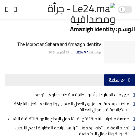
الوسم:
Amazigh identity
The Moroccan Sahara and Amazigh Identity
بواسطة:
LE24.MA
28 أكتوبر، 2024
24 ساعة
حين مات الحوار على أسوار طنجة سقطت دعاوى التوحيد
مباحثات رسمية بين وزيري العدل المغربي والهولندي لتعزيز الشراكة
الاستراتيجية في مجال العدالة
جمعية مبادرات للتنمية تفتح نقاشا حول الإبداع والهوية الثقافية للشباب
تجديد الثقة في “طه الرحموني” رئيسا للرابطة المغاربية لدعم الأبحاث
القانونية والأعمال الاجتماعية