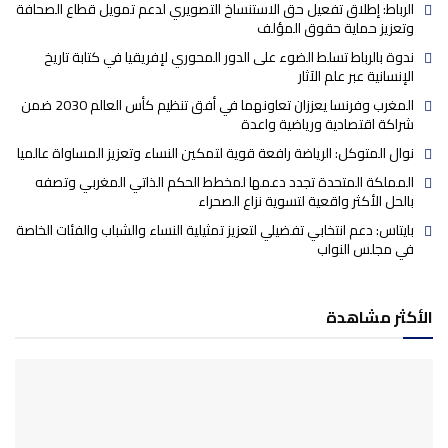
الرباط: إطلاق تفعيل حق الاستنساخ التصويري لدعم تمويل قطاع الصحافة
وتعزيز حماية حقوق المؤلف
ندوة بالرباط تسلط الضوء على الدور المحوري لإفريقيا في كتابة تاريخ
الإنسانية عبر علم الآثار
المغرب وفرنسا يعززان تعاونهما في أفق تنظيم كأس العالم 2030 ضمن
شراكة اقتصادية ورياضية واعدة
نوال المتوكل: الرياضة رافعة قوية لتمكين النساء وتعزيز المساواة عالميا
المملكة المتحدة تجدد دعمها لمخطط الحكم الذاتي المغربي وتصفه
بالحل الأكثر واقعية لتسوية نزاع الصحراء
بايتاس: دعم انتخابي تفضيلي لتعزيز تمثيلية النساء والشباب والفئات الخاصة
في مجلس النواب
الأكثر مشاهدة