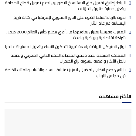
الرباط: إطلاق تفعيل حق الاستنساخ التصويري لدعم تمويل قطاع الصحافة
وتعزيز حماية حقوق المؤلف
ندوة بالرباط تسلط الضوء على الدور المحوري لإفريقيا في كتابة تاريخ
الإنسانية عبر علم الآثار
المغرب وفرنسا يعززان تعاونهما في أفق تنظيم كأس العالم 2030 ضمن
شراكة اقتصادية ورياضية واعدة
نوال المتوكل: الرياضة رافعة قوية لتمكين النساء وتعزيز المساواة عالميا
المملكة المتحدة تجدد دعمها لمخطط الحكم الذاتي المغربي وتصفه
بالحل الأكثر واقعية لتسوية نزاع الصحراء
بايتاس: دعم انتخابي تفضيلي لتعزيز تمثيلية النساء والشباب والفئات الخاصة
في مجلس النواب
الأكثر مشاهدة